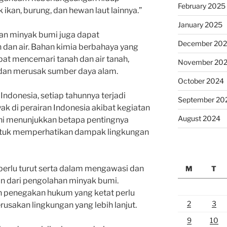
February 2025
 ikan, burung, dan hewan laut lainnya.”
January 2025
han minyak bumi juga dapat
December 20
dan air. Bahan kimia berbahaya yang
pat mencemari tanah dan air tanah,
November 20
dan merusak sumber daya alam.
October 2024
ndonesia, setiap tahunnya terjadi
September 20
k di perairan Indonesia akibat kegiatan
August 2024
ini menunjukkan betapa pentingnya
ntuk memperhatikan dampak lingkungan
 perlu turut serta dalam mengawasi dan
M
T
 dari pengolahan minyak bumi.
n penegakan hukum yang ketat perlu
2
3
usakan lingkungan yang lebih lanjut.
9
10