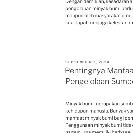
Dengan demikian, kesadaran a
pengolahan minyak bumi perlu 
maupun oleh masyarakat umum
kita dapat menjaga kelestaria
POSTED
SEPTEMBER 3, 2024
ON
Pentingnya Manfaa
Pengelolaan Sumb
Minyak bumi merupakan sumber
kehidupan manusia. Banyak ya
manfaat minyak bumi bagi pen
Penggunaan minyak bumi tidak
namun juga memiliki berbagai 