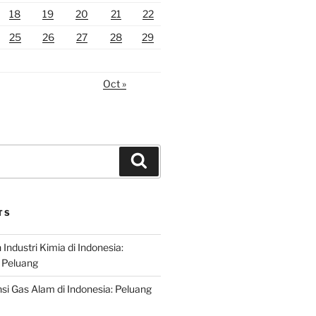
18
19
20
21
22
25
26
27
28
29
Oct »
Search
TS
ndustri Kimia di Indonesia:
 Peluang
si Gas Alam di Indonesia: Peluang