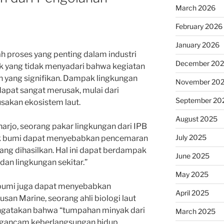
March 2026
February 2026
January 2026
 proses yang penting dalam industri
December 20
k yang tidak menyadari bahwa kegiatan
n yang signifikan. Dampak lingkungan
November 20
apat sangat merusak, mulai dari
September 20
sakan ekosistem laut.
August 2025
rjo, seorang pakar lingkungan dari IPB
July 2025
yak bumi dapat menyebabkan pencemaran
ang dihasilkan. Hal ini dapat berdampak
June 2025
dan lingkungan sekitar.”
May 2025
k bumi juga dapat menyebabkan
April 2025
usan Marine, seorang ahli biologi laut
engatakan bahwa “tumpahan minyak dari
March 2025
ngancam keberlangsungan hidup