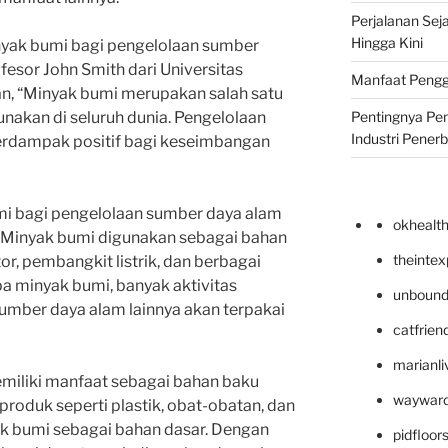
Perjalanan Seja
Hingga Kini
nyak bumi bagi pengelolaan sumber
fesor John Smith dari Universitas
Manfaat Pengg
, “Minyak bumi merupakan salah satu
Pentingnya Pe
nakan di seluruh dunia. Pengelolaan
Industri Pener
erdampak positif bagi keseimbangan
mi bagi pengelolaan sumber daya alam
okhealt
. Minyak bumi digunakan sebagai bahan
theinte
r, pembangkit listrik, dan berbagai
npa minyak bumi, banyak aktivitas
unbound
umber daya alam lainnya akan terpakai
catfrien
marianli
memiliki manfaat sebagai bahan baku
wayward
 produk seperti plastik, obat-obatan, dan
 bumi sebagai bahan dasar. Dengan
pidfloo