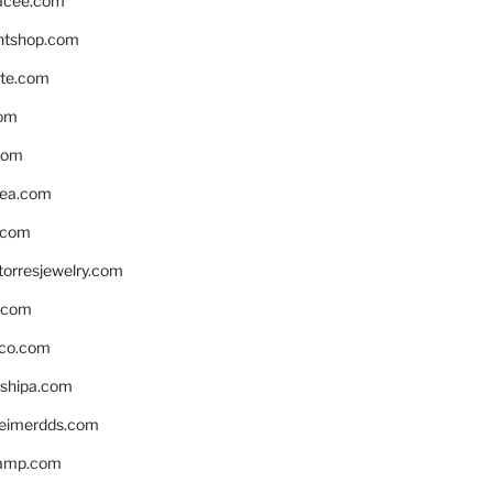
acee.com
ntshop.com
te.com
om
com
ea.com
.com
torresjewelry.com
s.com
ico.com
shipa.com
eimerdds.com
camp.com