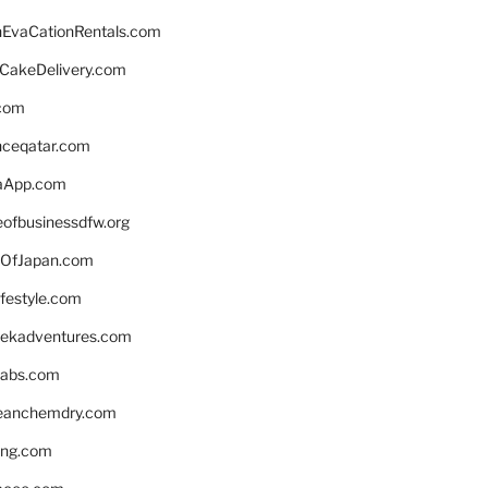
EvaCationRentals.com
rCakeDelivery.com
.com
enceqatar.com
aApp.com
eofbusinessdfw.org
OfJapan.com
ifestyle.com
eekadventures.com
labs.com
leanchemdry.com
ing.com