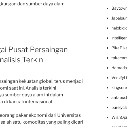
ingkungan dan sumber daya alam.
Baytown
Jabalpu
halobjd
intellig
ai Pusat Persaingan
PikaPik
alisis Terkini
takecar
Hamada
VersifyL
rsaingan kekuatan global, terus menjadi
kingscr
i saat ini. Analisis terkini
a sumber daya alam ini dalam
antaeus
 di kancah internasional.
purelyc
seorang pakar ekonomi dari Universitas
WishOp
salah satu komoditas yang paling dicari