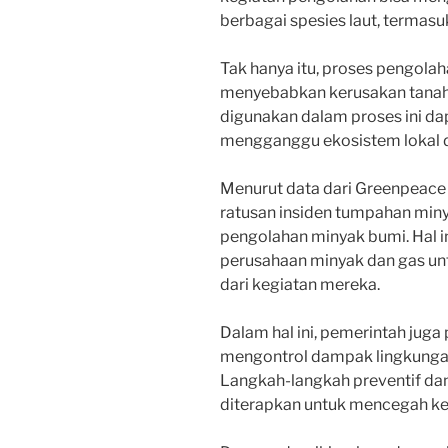
berbagai spesies laut, termasuk
Tak hanya itu, proses pengola
menyebabkan kerusakan tanah 
digunakan dalam proses ini da
mengganggu ekosistem lokal 
Menurut data dari Greenpeace I
ratusan insiden tumpahan minya
pengolahan minyak bumi. Hal 
perusahaan minyak dan gas u
dari kegiatan mereka.
Dalam hal ini, pemerintah juga
mengontrol dampak lingkungan
Langkah-langkah preventif da
diterapkan untuk mencegah ker