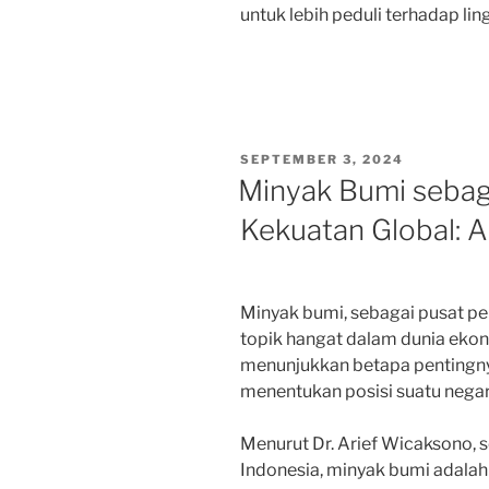
untuk lebih peduli terhadap l
POSTED
SEPTEMBER 3, 2024
ON
Minyak Bumi sebag
Kekuatan Global: An
Minyak bumi, sebagai pusat pe
topik hangat dalam dunia ekonom
menunjukkan betapa pentingny
menentukan posisi suatu negara
Menurut Dr. Arief Wicaksono, 
Indonesia, minyak bumi adalah 