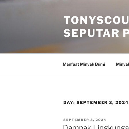
Skip
to
TONYSCOU
content
SEPUTAR 
Manfaat Minyak Bumi
Minya
DAY:
SEPTEMBER 3, 2024
POSTED
SEPTEMBER 3, 2024
ON
Dampak Lingkungan