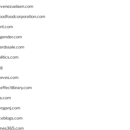
venezuelaen.com
oodfoodcorporation.com
nnt.com
gender.com
ardssale.com
litics.com
rg
neves.com
ffectlibrary.com
ns.com
yoganj.com
rceblogs.com
ames365.com