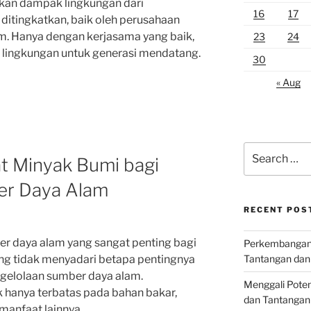
kan dampak lingkungan dari
16
17
ditingkatkan, baik oleh perusahaan
. Hanya dengan kerjasama yang baik,
23
24
n lingkungan untuk generasi mendatang.
30
« Aug
Search
t Minyak Bumi bagi
for:
er Daya Alam
RECENT POS
 daya alam yang sangat penting bagi
Perkembangan I
Tantangan dan
ng tidak menyadari betapa pentingnya
gelolaan sumber daya alam.
Menggali Poten
 hanya terbatas pada bahan bakar,
dan Tantangan
manfaat lainnya.