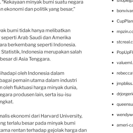
shopleg
a. “Kekayaan minyak bumi suatu negara
 ekonomi dan politik yang besar,”
bonviva
CupPlan
yak bumi tidak hanya melibatkan
mpzin.c
 seperti Arab Saudi dan Amerika
stcreal.
gara berkembang seperti Indonesia.
 Statistik, Indonesia merupakan salah
PopUpFl
besar di Asia Tenggara.
valueml
rebecca
ihadapi oleh Indonesia dalam
agai pemain utama dalam industri
jmpblis
n oleh fluktuasi harga minyak dunia,
drjorger
gara produsen lain, serta isu-isu
ngkat.
queensu
wendyw
alis ekonomi dari Harvard University,
ng terlalu besar pada minyak bumi
ameri-
ama rentan terhadap gejolak harga dan