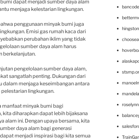
k bumi dapat menjadi sumber daya alam
bancode
ntu menjaga kelestarian lingkungan.
betterm
 bahwa penggunaan minyak bumi juga
hingsto
lingkungan. Emisi gas rumah kaca dari
ebabkan perubahan iklim yang tidak
choosea
engelolaan sumber daya alam harus
hoverbo
n berkelanjutan.
alaskapo
jutan pengelolaan sumber daya alam,
stsmp.o
kat sangatlah penting. Dukungan dari
manoel
u dalam menjaga keseimbangan antara
pelestarian lingkungan.
mandelae
roselyn
 manfaat minyak bumi bagi
 kita diharapkan dapat lebih bijaksana
balance
 alam ini. Dengan upaya bersama, kita
salesfo
sumber daya alam bagi generasi
dapat menjadi inspirasi bagi kita semua
TrainG