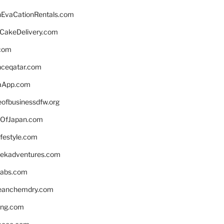
EvaCationRentals.com
rCakeDelivery.com
.com
enceqatar.com
aApp.com
eofbusinessdfw.org
OfJapan.com
ifestyle.com
eekadventures.com
labs.com
leanchemdry.com
ing.com