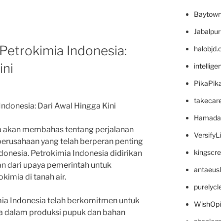
Baytown
Jabalpu
 Petrokimia Indonesia:
halobjd
ini
intellig
PikaPik
takecar
Indonesia: Dari Awal Hingga Kini
Hamada
ita akan membahas tentang perjalanan
VersifyL
 perusahaan yang telah berperan penting
kingscr
ndonesia. Petrokimia Indonesia didirikan
n dari upaya pemerintah untuk
antaeus
imia di tanah air.
purelyc
imia Indonesia telah berkomitmen untuk
WishOp
a dalam produksi pupuk dan bahan