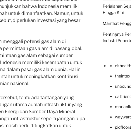
Perjalanan Seja
 menunjukkan bahwa Indonesia memiliki
Hingga Kini
ah untuk dimanfaatkan. Namun, untuk
ebut, diperlukan investasi yang besar
Manfaat Pengg
Pentingnya Pe
Industri Pener
m menggali potensi gas alam di
 permintaan gas alam di pasar global.
mintaan gas alam sebagai sumber
 Indonesia memiliki kesempatan untuk
okhealt
a dalam pasar gas alam dunia. Hal ini
theinte
rintah untuk meningkatkan kontribusi
ian nasional.
unbound
catfrien
tersebut, tentu ada tantangan yang
tangan utama adalah infrastruktur yang
marianli
ri Energi dan Sumber Daya Mineral
wayward
ngan infrastruktur seperti jaringan pipa
as masih perlu ditingkatkan untuk
pidfloo