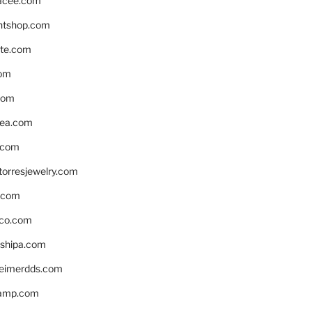
acee.com
ntshop.com
te.com
om
com
ea.com
.com
torresjewelry.com
s.com
ico.com
shipa.com
eimerdds.com
camp.com