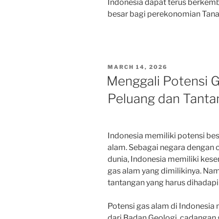
Indonesia dapat terus berkem
besar bagi perekonomian Tanah
POSTED
MARCH 14, 2026
ON
Menggali Potensi G
Peluang dan Tanta
Indonesia memiliki potensi bes
alam. Sebagai negara dengan c
dunia, Indonesia memiliki kes
gas alam yang dimilikinya. Nam
tantangan yang harus dihadapi
Potensi gas alam di Indonesia
dari Badan Geologi, cadangan 