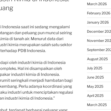
March 2026
uang
February 2026
January 2026
i Indonesia saat ini sedang mengalami
December 20
tangan dan peluang pun muncul seiring
mia di tanah air. Menurut data dari
November 20
ustri kimia merupakan salah satu sektor
September 20
r terhadap PDB Indonesia.
August 2025
dapi oleh industri kimia di Indonesia
July 2025
ompleks. Hal ini disampaikan oleh
akar industri kimia di Indonesia.
June 2025
 rumit seringkali menjadi hambatan bagi
erkembang. Perlu adanya koordinasi yang
May 2025
aku industri untuk menciptakan regulasi
April 2025
 industri kimia di Indonesia.”
March 2025
ebut, terdapat berbagai peluang yang