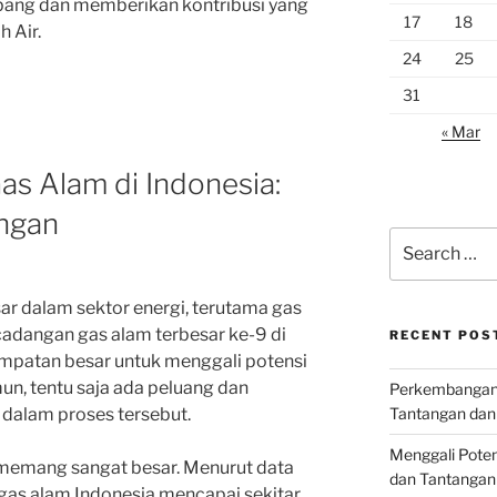
bang dan memberikan kontribusi yang
17
18
 Air.
24
25
31
« Mar
as Alam di Indonesia:
ngan
Search
for:
ar dalam sektor energi, terutama gas
adangan gas alam terbesar ke-9 di
RECENT POS
empatan besar untuk menggali potensi
un, tentu saja ada peluang dan
Perkembangan I
Tantangan dan
 dalam proses tersebut.
Menggali Poten
 memang sangat besar. Menurut data
dan Tantangan
gas alam Indonesia mencapai sekitar