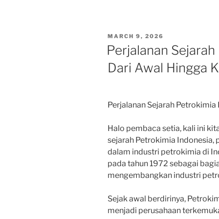
POSTED
MARCH 9, 2026
ON
Perjalanan Sejarah
Dari Awal Hingga K
Perjalanan Sejarah Petrokimia 
Halo pembaca setia, kali ini k
sejarah Petrokimia Indonesia,
dalam industri petrokimia di I
pada tahun 1972 sebagai bagia
mengembangkan industri petrok
Sejak awal berdirinya, Petrok
menjadi perusahaan terkemuk