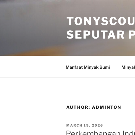
Skip
to
TONYSCOU
content
SEPUTAR 
Manfaat Minyak Bumi
Minya
AUTHOR:
ADMINTON
POSTED
MARCH 19, 2026
ON
Perkembangan Indus