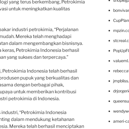
shopleg
logi yang terus berkembang, Petrokimia
vasi untuk meningkatkan kualitas
bonviva
CupPlan
kar industri petrokimia, “Perjalanan
mpzin.c
h mudah. Mereka telah menghadapi
stcreal.
atan dalam mengembangkan bisnisnya.
 keras, Petrokimia Indonesia berhasil
PopUpFl
n yang sukses dan terpercaya.”
valueml
rebecca
i, Petrokimia Indonesia telah berhasil
rodusen pupuk yang berkualitas dan
jmpblis
jasama dengan berbagai pihak,
drjorger
rupaya untuk memberikan kontribusi
tri petrokimia di Indonesia.
queensu
wendyw
s industri, “Petrokimia Indonesia
enting dalam mendukung ketahanan
ameri-
esia. Mereka telah berhasil menciptakan