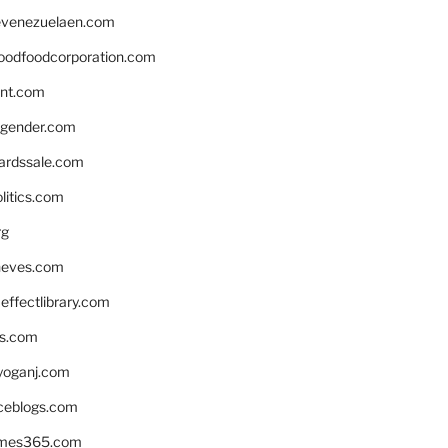
venezuelaen.com
oodfoodcorporation.com
nnt.com
gender.com
ardssale.com
litics.com
rg
neves.com
ffectlibrary.com
ns.com
yoganj.com
rceblogs.com
ames365.com