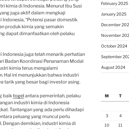
February 2025
ri kimia di Indonesia. Menurut Ibu Susi
yang juga aktif dalam mengkaji
January 2025
i Indonesia, “Potensi pasar domestik
December 20
kan produk kimia yang semakin
ng dapat dimanfaatkan oleh pelaku
November 20
October 2024
 Indonesia juga telah menarik perhatian
September 20
dari Badan Koordinasi Penanaman Modal
August 2024
dustri kimia terus mengalami
n. Hal ini menunjukkan bahwa industri
a tarik yang besar bagi investor asing.
g baik
togel
antara pemerintah, pelaku
M
T
angan industri kimia di Indonesia
kat. Tantangan yang ada perlu dihadapi
3
4
entara peluang yang muncul perlu
 Dengan demikian, industri kimia di
10
11