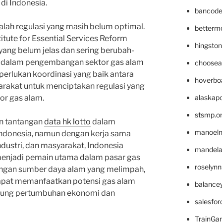
di Indonesia.
bancode
dalah regulasi yang masih belum optimal.
betterm
itute for Essential Services Reform
hingsto
yang belum jelas dan sering berubah-
 dalam pengembangan sektor gas alam
choosea
diperlukan koordinasi yang baik antara
hoverbo
yarakat untuk menciptakan regulasi yang
alaskapo
r gas alam.
stsmp.o
n tantangan
data hk lotto
dalam
manoel
Indonesia, namun dengan kerja sama
ndustri, dan masyarakat, Indonesia
mandelae
menjadi pemain utama dalam pasar gas
roselyn
engan sumber daya alam yang melimpah,
apat memanfaatkan potensi gas alam
balance
ukung pertumbuhan ekonomi dan
salesfo
TrainG