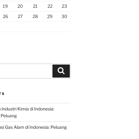
19
20
21
22
23
26
27
28
29
30
Search
TS
ndustri Kimia di Indonesia:
 Peluang
si Gas Alam di Indonesia: Peluang