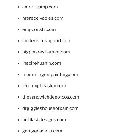
ameri-camp.com
hrsreceivables.com
empconst1.com
cinderella-support.com
bigpinkrestaurant.com
inspirehuahin.com
memmingerspainting.com
jeremypbeasley.com
thesandwichdepotcos.com
drgiggleshouseofpain.com
hotflashdesigns.com
garagenadeau.com