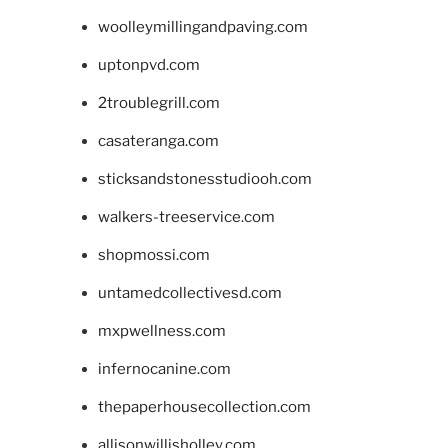
woolleymillingandpaving.com
uptonpvd.com
2troublegrill.com
casateranga.com
sticksandstonesstudiooh.com
walkers-treeservice.com
shopmossi.com
untamedcollectivesd.com
mxpwellness.com
infernocanine.com
thepaperhousecollection.com
allisonwillisholley.com