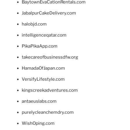
BaytownEvaCationRentals.com
JabalpurCakeDelivery.com
halobjd.com
intelligenceqatar.com
PikaPikaApp.com
takecareofbusinessdfw.org
HamadaOfJapan.com
VersifyLifestyle.com
kingscreekadventures.com
antaeuslabs.com
purelycleanchemdry.com
WishOping.com