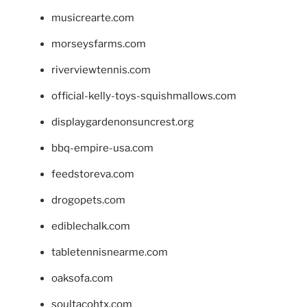
musicrearte.com
morseysfarms.com
riverviewtennis.com
official-kelly-toys-squishmallows.com
displaygardenonsuncrest.org
bbq-empire-usa.com
feedstoreva.com
drogopets.com
ediblechalk.com
tabletennisnearme.com
oaksofa.com
soultacohtx.com