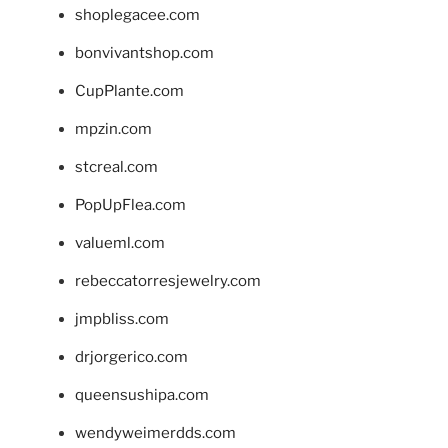
shoplegacee.com
bonvivantshop.com
CupPlante.com
mpzin.com
stcreal.com
PopUpFlea.com
valueml.com
rebeccatorresjewelry.com
jmpbliss.com
drjorgerico.com
queensushipa.com
wendyweimerdds.com