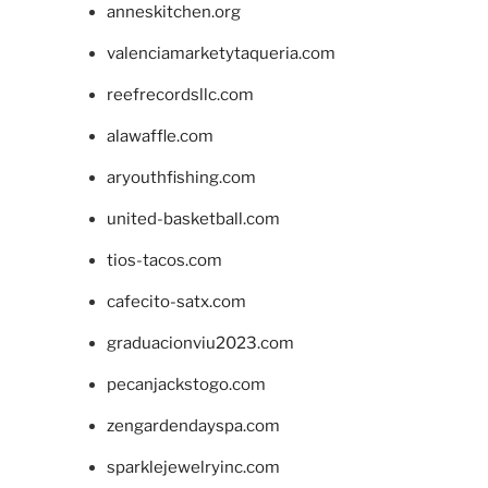
anneskitchen.org
valenciamarketytaqueria.com
reefrecordsllc.com
alawaffle.com
aryouthfishing.com
united-basketball.com
tios-tacos.com
cafecito-satx.com
graduacionviu2023.com
pecanjackstogo.com
zengardendayspa.com
sparklejewelryinc.com