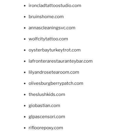
ironcladtattoostudio.com
bruinshome.com
annascleaningsvc.com
wolfcitytattoo.com
oysterbayturkeytrot.com
lafronterarestauranteybar.com
lilyandrosetearoom.com
olivesburgberrypatch.com
theslushkids.com
giobastian.com
glpascensori.com
rifloorepoxy.com