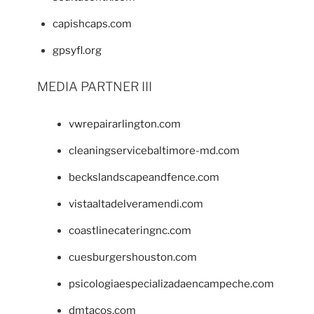
capishcaps.com
gpsyfl.org
MEDIA PARTNER III
vwrepairarlington.com
cleaningservicebaltimore-md.com
beckslandscapeandfence.com
vistaaltadelveramendi.com
coastlinecateringnc.com
cuesburgershouston.com
psicologiaespecializadaencampeche.com
dmtacos.com