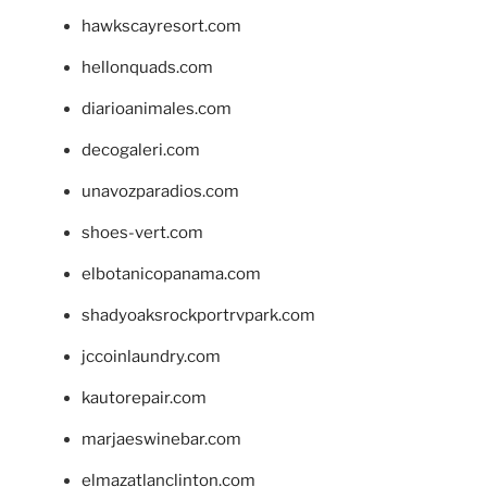
hawkscayresort.com
hellonquads.com
diarioanimales.com
decogaleri.com
unavozparadios.com
shoes-vert.com
elbotanicopanama.com
shadyoaksrockportrvpark.com
jccoinlaundry.com
kautorepair.com
marjaeswinebar.com
elmazatlanclinton.com