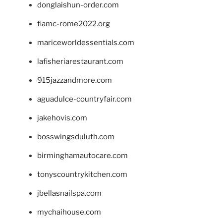
donglaishun-order.com
fiamc-rome2022.org
mariceworldessentials.com
lafisheriarestaurant.com
915jazzandmore.com
aguadulce-countryfair.com
jakehovis.com
bosswingsduluth.com
birminghamautocare.com
tonyscountrykitchen.com
jbellasnailspa.com
mychaihouse.com