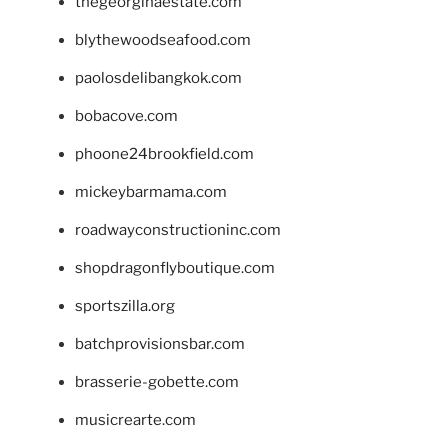
thegeorginaestate.com
blythewoodseafood.com
paolosdelibangkok.com
bobacove.com
phoone24brookfield.com
mickeybarmama.com
roadwayconstructioninc.com
shopdragonflyboutique.com
sportszilla.org
batchprovisionsbar.com
brasserie-gobette.com
musicrearte.com