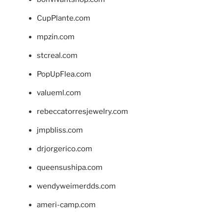
CupPlante.com
mpzin.com
stcreal.com
PopUpFlea.com
valueml.com
rebeccatorresjewelry.com
jmpbliss.com
drjorgerico.com
queensushipa.com
wendyweimerdds.com
ameri-camp.com