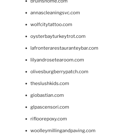
bruinshome.com
annascleaningsvc.com
wolfcitytattoo.com
oysterbayturkeytrot.com
lafronterarestauranteybar.com
lilyandrosetearoom.com
olivesburgberrypatch.com
theslushkids.com
giobastian.com
glpascensori.com
rifloorepoxy.com
woolleymillingandpaving.com