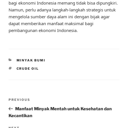
bagi ekonomi Indonesia memang tidak bisa dipungkiri.
Namun, perlu adanya langkah-langkah strategis untuk
mengelola sumber daya alam ini dengan bijak agar
dapat memberikan manfaat maksimal bagi
pembangunan ekonomi Indonesia.
CATEGORIES
MINYAK BUMI
TAGS
CRUDE OIL
Post
Previous
PREVIOUS
navigation
Post
Manfaat Minyak Mentah untuk Kesehatan dan
Kecantikan