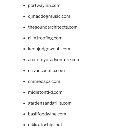
portwayinn.com
djmaddogmusic.com
thesoundarchitects.com
allin1roofing.com
keepjudgewebb.com
anatomyofadventure.com
drivancastillo.com
cmmedspa.com
midletontkd.com
gardensandgrills.com
basilfoodwine.com
nikko-tochigi.net