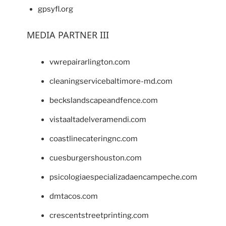
gpsyfl.org
MEDIA PARTNER III
vwrepairarlington.com
cleaningservicebaltimore-md.com
beckslandscapeandfence.com
vistaaltadelveramendi.com
coastlinecateringnc.com
cuesburgershouston.com
psicologiaespecializadaencampeche.com
dmtacos.com
crescentstreetprinting.com