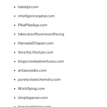
halobjd.com
intelligenceqatar.com
PikaPikaApp.com
takecareofbusinessdfw.org
HamadaOfJapan.com
VersifyLifestyle.com
kingscreekadventures.com
antaeuslabs.com
purelycleanchemdry.com
WishOping.com
shoplegacee.com
bonvivantshop.com