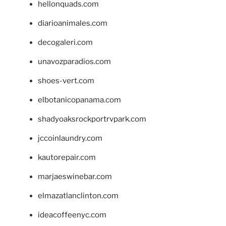
hellonquads.com
diarioanimales.com
decogaleri.com
unavozparadios.com
shoes-vert.com
elbotanicopanama.com
shadyoaksrockportrvpark.com
jccoinlaundry.com
kautorepair.com
marjaeswinebar.com
elmazatlanclinton.com
ideacoffeenyc.com