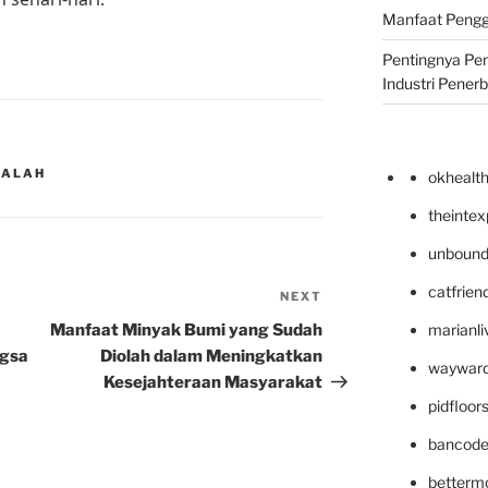
Manfaat Pengg
Pentingnya Pe
Industri Pener
DALAH
okhealt
theinte
unbound
catfrien
NEXT
Next
Post
Manfaat Minyak Bumi yang Sudah
marianli
ngsa
Diolah dalam Meningkatkan
wayward
Kesejahteraan Masyarakat
pidfloo
bancode
betterm