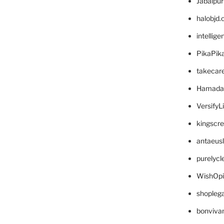
Jabalpu
halobjd
intellig
PikaPik
takecar
Hamada
VersifyL
kingscr
antaeus
purelyc
WishOp
shopleg
bonviva