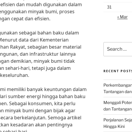
g efisien dan mudah digunakan dalam
31
nggunakan minyak bumi, proses
« Mar
an cepat dan efisien.
igunakan sebagai bahan baku dalam
Menurut data dari Kementerian
Search
n Rakyat, sebagian besar material
for:
gunan, dan infrastruktur lainnya
ngan demikian, minyak bumi tidak
 sehari-hari, tetapi juga dalam
RECENT POST
keseluruhan.
Perkembangan I
mi memiliki banyak keuntungan dalam
Tantangan dan
 dari sumber energi hingga bahan baku
Menggali Poten
n. Sebagai konsumen, kita perlu
dan Tantangan
 minyak bumi dengan bijak agar
ecara berkelanjutan. Semoga artikel
Perjalanan Seja
tkan kesadaran akan pentingnya
Hingga Kini
sehari-hari.