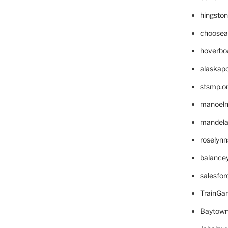
hingsto
choosea
hoverbo
alaskapo
stsmp.o
manoel
mandelae
roselyn
balance
salesfo
TrainG
Baytown