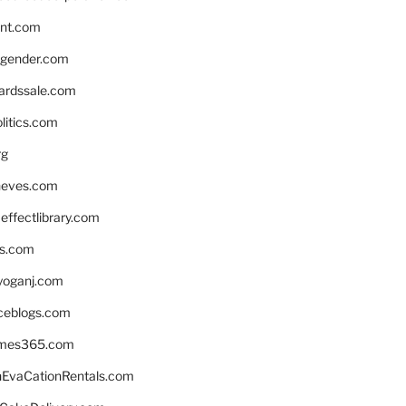
nnt.com
gender.com
ardssale.com
litics.com
rg
neves.com
ffectlibrary.com
ns.com
yoganj.com
rceblogs.com
ames365.com
EvaCationRentals.com