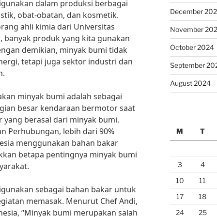
 digunakan dalam produksi berbagai
December 20
stik, obat-obatan, dan kosmetik.
rang ahli kimia dari Universitas
November 20
, banyak produk yang kita gunakan
October 2024
Dengan demikian, minyak bumi tidak
gi, tetapi juga sektor industri dan
September 20
n.
August 2024
kan minyak bumi adalah sebagai
gian besar kendaraan bermotor saat
 yang berasal dari minyak bumi.
n Perhubungan, lebih dari 90%
M
T
nesia menggunakan bahan bakar
ukkan betapa pentingnya minyak bumi
3
4
yarakat.
10
11
 digunakan sebagai bahan bakar untuk
17
18
giatan memasak. Menurut Chef Andi,
onesia, “Minyak bumi merupakan salah
24
25