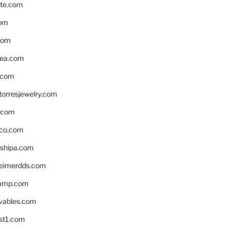
te.com
om
com
ea.com
.com
torresjewelry.com
s.com
ico.com
shipa.com
eimerdds.com
camp.com
ivables.com
st1.com