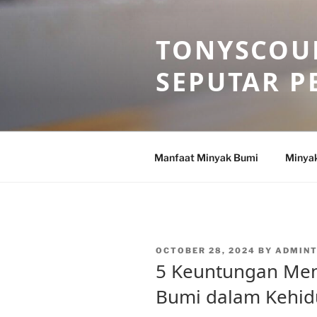
Skip
to
TONYSCOU
content
SEPUTAR P
Manfaat Minyak Bumi
Minya
POSTED
OCTOBER 28, 2024
BY
ADMIN
ON
5 Keuntungan Me
Bumi dalam Kehid