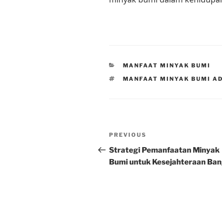
CATEGORIES
MANFAAT MINYAK BUMI
TAGS
MANFAAT MINYAK BUMI A
Post
Previous
PREVIOUS
navigation
Post
Strategi Pemanfaatan Minyak
Bumi untuk Kesejahteraan Ba