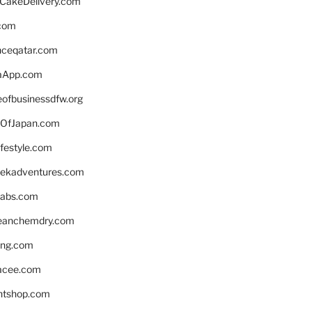
rCakeDelivery.com
.com
enceqatar.com
aApp.com
eofbusinessdfw.org
OfJapan.com
ifestyle.com
eekadventures.com
labs.com
leanchemdry.com
ing.com
acee.com
ntshop.com