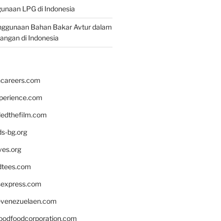
unaan LPG di Indonesia
nggunaan Bahan Bakar Avtur dalam
bangan di Indonesia
hcareers.com
xperience.com
edthefilm.com
ds-bg.org
ves.org
tees.com
rsexpress.com
venezuelaen.com
oodfoodcorporation.com