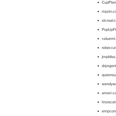
CupPlan
mpzin.c
stcreal.
PopUpFl
valueml
rebecca
jmpblis
drjorger
queensu
wendyw
ameri-
hrsrece
empcon