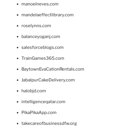
manoelneves.com
mandelaeffectlibrary.com
roselynns.com
balanceyoganj.com
salesforceblogs.com
TrainGames365.com
BaytownEvaCationRentals.com
JabalpurCakeDelivery.com
halobjd.com
intelligenceqatar.com
PikaPikaApp.com
takecareofbusinessdfw.org