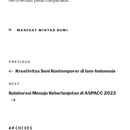
CATEGORIES
MANFAAT MINYAK BUMI
Post
Previous
PREVIOUS
navigation
Post
Kreativitas Seni Kontemporer di Iam-Indonesia
Next
NEXT
Post
Kolaborasi Menuju Keberlanjutan di ASPACC 2023
ARCHIVES