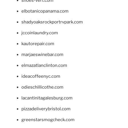
shoes-vert.com
elbotanicopanama.com
shadyoaksrockportrvpark.com
jccoinlaundry.com
kautorepair.com
marjaeswinebar.com
elmazatlanclinton.com
ideacoffeenyc.com
odieschillicothe.com
lacantinitagalesburg.com
pizzadeliverybristol.com
greenstarsmogcheck.com