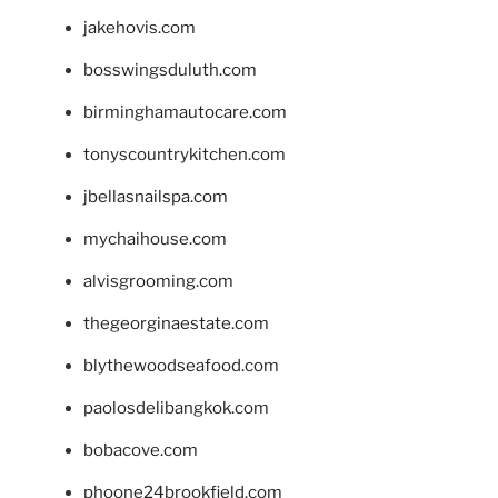
jakehovis.com
bosswingsduluth.com
birminghamautocare.com
tonyscountrykitchen.com
jbellasnailspa.com
mychaihouse.com
alvisgrooming.com
thegeorginaestate.com
blythewoodseafood.com
paolosdelibangkok.com
bobacove.com
phoone24brookfield.com