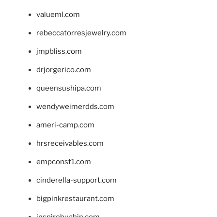
valueml.com
rebeccatorresjewelry.com
jmpbliss.com
drjorgerico.com
queensushipa.com
wendyweimerdds.com
ameri-camp.com
hrsreceivables.com
empconst1.com
cinderella-support.com
bigpinkrestaurant.com
inspirehuahin.com