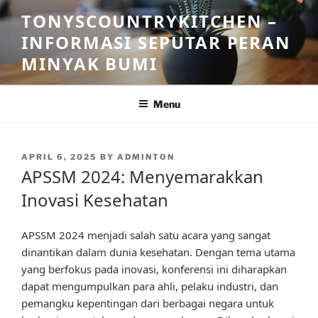
Skip
TONYSCOUNTRYKITCHEN –
to
INFORMASI SEPUTAR PERAN
content
MINYAK BUMI
Menu
POSTED
APRIL 6, 2025
BY
ADMINTON
ON
APSSM 2024: Menyemarakkan
Inovasi Kesehatan
APSSM 2024 menjadi salah satu acara yang sangat
dinantikan dalam dunia kesehatan. Dengan tema utama
yang berfokus pada inovasi, konferensi ini diharapkan
dapat mengumpulkan para ahli, pelaku industri, dan
pemangku kepentingan dari berbagai negara untuk