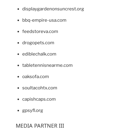
displaygardenonsuncrest.org
bbq-empire-usa.com
feedstoreva.com
drogopets.com
ediblechalk.com
tabletennisnearme.com
oaksofa.com
soultacohtx.com
capishcaps.com
gpsyfl.org
MEDIA PARTNER III