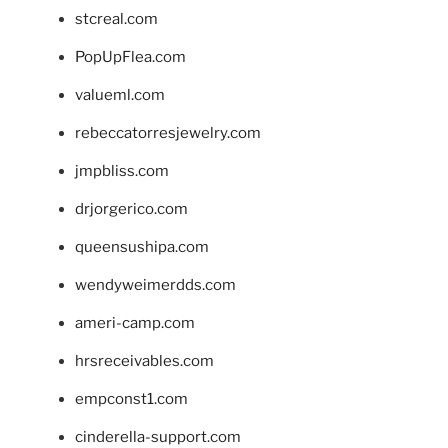
stcreal.com
PopUpFlea.com
valueml.com
rebeccatorresjewelry.com
jmpbliss.com
drjorgerico.com
queensushipa.com
wendyweimerdds.com
ameri-camp.com
hrsreceivables.com
empconst1.com
cinderella-support.com