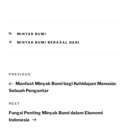
CATEGORIES
MINYAK BUMI
TAGS
MINYAK BUMI BERASAL DARI
Post
Previous
PREVIOUS
navigation
Post
Manfaat Minyak Bumi bagi Kehidupan Manusia:
Sebuah Pengantar
Next
NEXT
Post
Fungsi Penting Minyak Bumi dalam Ekonomi
Indonesia