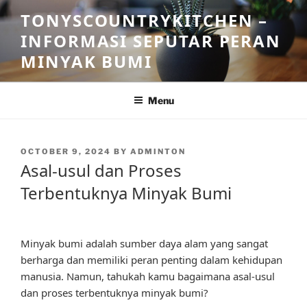
Skip
TONYSCOUNTRYKITCHEN –
to
INFORMASI SEPUTAR PERAN
content
MINYAK BUMI
Menu
POSTED
OCTOBER 9, 2024
BY
ADMINTON
ON
Asal-usul dan Proses
Terbentuknya Minyak Bumi
Minyak bumi adalah sumber daya alam yang sangat
berharga dan memiliki peran penting dalam kehidupan
manusia. Namun, tahukah kamu bagaimana asal-usul
dan proses terbentuknya minyak bumi?