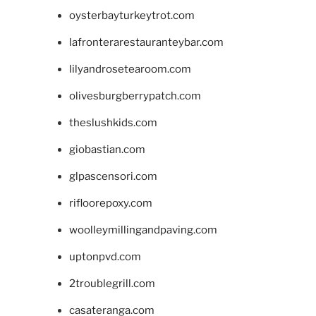
oysterbayturkeytrot.com
lafronterarestauranteybar.com
lilyandrosetearoom.com
olivesburgberrypatch.com
theslushkids.com
giobastian.com
glpascensori.com
rifloorepoxy.com
woolleymillingandpaving.com
uptonpvd.com
2troublegrill.com
casateranga.com