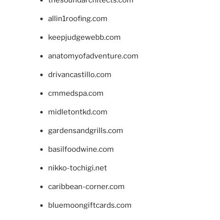
thesoundarchitects.com
allin1roofing.com
keepjudgewebb.com
anatomyofadventure.com
drivancastillo.com
cmmedspa.com
midletontkd.com
gardensandgrills.com
basilfoodwine.com
nikko-tochigi.net
caribbean-corner.com
bluemoongiftcards.com