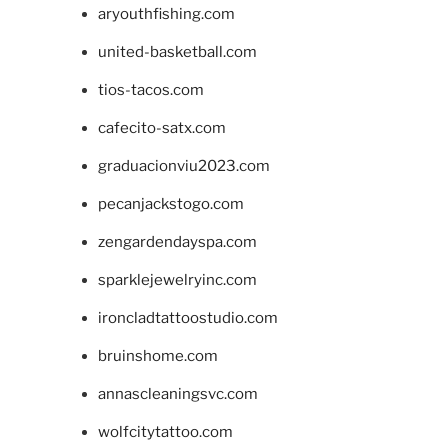
aryouthfishing.com
united-basketball.com
tios-tacos.com
cafecito-satx.com
graduacionviu2023.com
pecanjackstogo.com
zengardendayspa.com
sparklejewelryinc.com
ironcladtattoostudio.com
bruinshome.com
annascleaningsvc.com
wolfcitytattoo.com