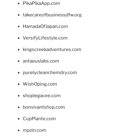
PikaPikaApp.com
takecareofbusinessdfw.org
HamadaOfJapan.com
VersifyLifestyle.com
kingscreekadventures.com
antaeuslabs.com
purelycleanchemdry.com
WishOping.com
shoplegacee.com
bonvivantshop.com
CupPlante.com
mpzin.com