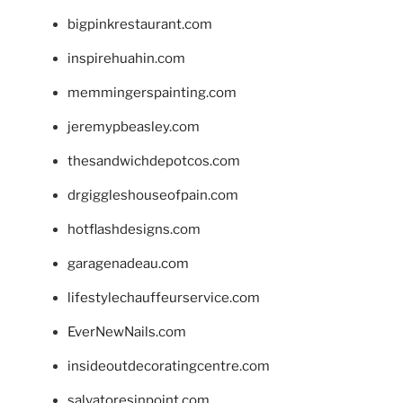
bigpinkrestaurant.com
inspirehuahin.com
memmingerspainting.com
jeremypbeasley.com
thesandwichdepotcos.com
drgiggleshouseofpain.com
hotflashdesigns.com
garagenadeau.com
lifestylechauffeurservice.com
EverNewNails.com
insideoutdecoratingcentre.com
salvatoresinpoint.com