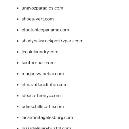
unavozparadios.com
shoes-vert.com
elbotanicopanama.com
shadyoaksrockportrvpark.com
jccoinlaundry.com
kautorepair.com
marjaeswinebar.com
elmazatlanclinton.com
ideacoffeenyc.com
odieschillicothe.com
lacantinitagalesburg.com
pizzadeliverybristol.com