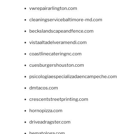
vwrepairarlington.com
cleaningservicebaltimore-md.com
beckslandscapeandfence.com
vistaaltadelveramendi.com
coastlinecateringnc.com
cuesburgershouston.com
psicologiaespecializadaencampeche.com
dmtacos.com
crescentstreetprinting.com
hornopizza.com
driveadragster.com
hematologa.com