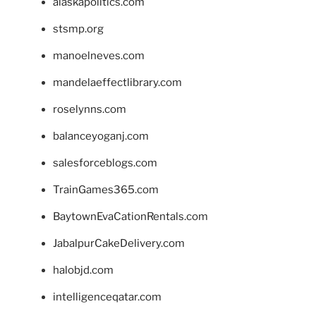
alaskapolitics.com
stsmp.org
manoelneves.com
mandelaeffectlibrary.com
roselynns.com
balanceyoganj.com
salesforceblogs.com
TrainGames365.com
BaytownEvaCationRentals.com
JabalpurCakeDelivery.com
halobjd.com
intelligenceqatar.com