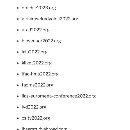
emchie2023.org
girisimselradyoloji2022.org
utcd2022.org
biosensor2022.org
ialp2022.org
klivet2022.org
ifac-hms2022.org
taoms2022.org
iias-euromena-conference2022.org
ivd2022.org
csity2022.org
ibsarstudyabroad.com