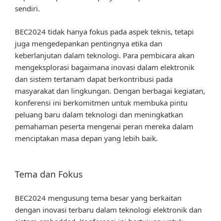
sendiri.
BEC2024 tidak hanya fokus pada aspek teknis, tetapi
juga mengedepankan pentingnya etika dan
keberlanjutan dalam teknologi. Para pembicara akan
mengeksplorasi bagaimana inovasi dalam elektronik
dan sistem tertanam dapat berkontribusi pada
masyarakat dan lingkungan. Dengan berbagai kegiatan,
konferensi ini berkomitmen untuk membuka pintu
peluang baru dalam teknologi dan meningkatkan
pemahaman peserta mengenai peran mereka dalam
menciptakan masa depan yang lebih baik.
Tema dan Fokus
BEC2024 mengusung tema besar yang berkaitan
dengan inovasi terbaru dalam teknologi elektronik dan