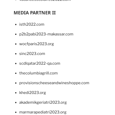
MEDIA PARTNER II
isth2022.com
p2b2pabi2023-makassar.com
wocfparis2023.org
sinc2023.com
scdlqatar2022-qa.com
thecolumbiagrill.com
provisionscheeseandwineshoppe.com
khedi2023.org
akademikgeriatri2023.org
marmarapediatri2023.org