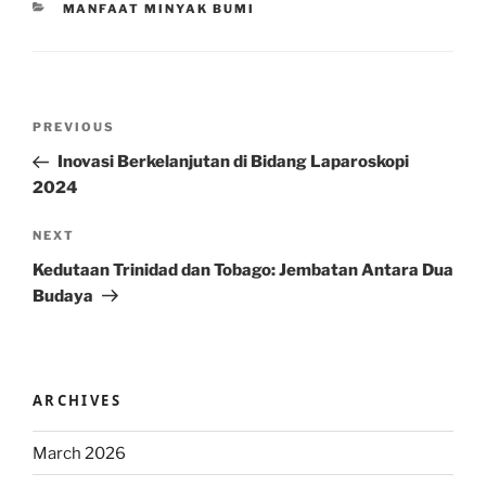
CATEGORIES
MANFAAT MINYAK BUMI
Post
Previous
PREVIOUS
navigation
Post
Inovasi Berkelanjutan di Bidang Laparoskopi
2024
Next
NEXT
Post
Kedutaan Trinidad dan Tobago: Jembatan Antara Dua
Budaya
ARCHIVES
March 2026