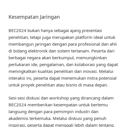
Kesempatan Jaringan
BEC2024 bukan hanya sebagai ajang presentasi
penelitian, tetapi juga merupakan platform ideal untuk
membangun jaringan dengan para profesional dan ahli
di bidang elektronik dan sistem tertanam. Peserta dari
berbagai negara akan berkumpul, memungkinkan
pertukaran ide, pengalaman, dan kolaborasi yang dapat
meningkatkan kualitas penelitian dan inovasi. Melalui
interaksi ini, peserta dapat menemukan mitra potensial
untuk proyek penelitian atau bisnis di masa depan.
Sesi-sesi diskusi dan workshop yang dirancang dalam
BEC2024 memberikan kesempatan untuk bertemu
langsung dengan para pemimpin industri dan
akademisi terkemuka. Melalui diskusi yang penuh
inspirasi, peserta dapat menggali lebih dalam tentang