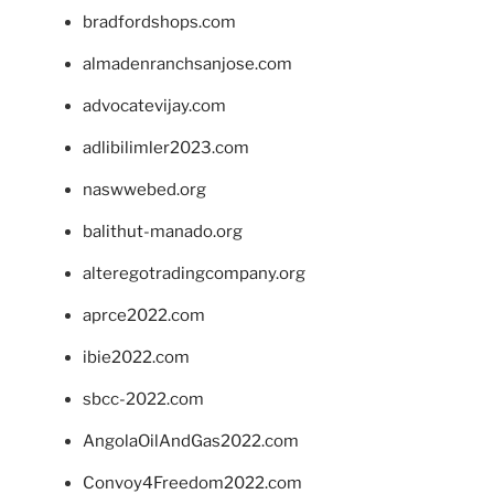
bradfordshops.com
almadenranchsanjose.com
advocatevijay.com
adlibilimler2023.com
naswwebed.org
balithut-manado.org
alteregotradingcompany.org
aprce2022.com
ibie2022.com
sbcc-2022.com
AngolaOilAndGas2022.com
Convoy4Freedom2022.com