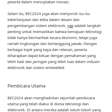
peserta dalam menciptakan inovasi.
Selain itu, BEC2024 juga akan menyoroti isu-isu
keberlanjutan dan etika dalam desain dan
pengembangan sistem elektronik.
sgp
adalah langkah
penting untuk memastikan bahwa kemajuan teknologi
tidak hanya bermanfaat secara ekonomi, tetapi juga
ramah lingkungan dan bertanggung jawab. Dengan
berbagai topik yang kaya dan relevan, peserta
diharapkan dapat keluar dengan pemahaman yang
lebih baik dan jaringan yang lebih luas dalam industri
elektronik dan sistem embedded.
Pembicara Utama
BEC2024 akan menghadirkan sejumlah pembicara
utama yang telah diakui di dunia teknologi dan
elektronik. Di antara mereka adalah tokoh-tokoh yang