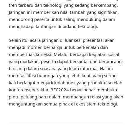
tren terbaru dan teknologi yang sedang berkembang.
Jaringan ini memberikan nilai tambah yang signifikan,
mendorong peserta untuk saling mendukung dalam
menghadapi tantangan di bidang teknologi.
Selain itu, acara jaringan di luar sesi presentasi akan
menjadi momen berharga untuk berkenalan dan
memperluas koneksi. Melalui berbagai kegiatan sosial
yang diadakan, peserta dapat bersantai dan berbincang-
bincang dalam suasana yang lebih informal. Hal ini
memfasilitasi hubungan yang lebih kuat, yang sering
kali berlanjut menjadi kolaborasi yang produktif setelah
konferensi berakhir. BEC2024 benar-benar membuka
pintu peluang baru dalam membangun relasi yang akan
menguntungkan semua pihak di ekosistem teknologi.