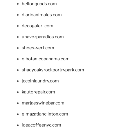
hellonquads.com
diarioanimales.com
decogaleri.com
unavozparadios.com
shoes-vert.com
elbotanicopanama.com
shadyoaksrockportrvpark.com
jccoinlaundry.com
kautorepair.com
marjaeswinebar.com
elmazatlanclinton.com
ideacoffeenyc.com