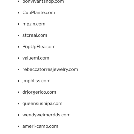
bonvivantshop.com
CupPlante.com
mpzin.com
stcreal.com
PopUpFlea.com
valueml.com
rebeccatorresjewelry.com
jmpbliss.com
drjorgerico.com
queensushipa.com
wendyweimerdds.com
ameri-camp.com