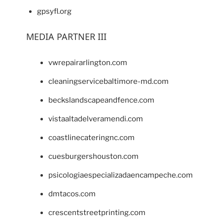
gpsyfl.org
MEDIA PARTNER III
vwrepairarlington.com
cleaningservicebaltimore-md.com
beckslandscapeandfence.com
vistaaltadelveramendi.com
coastlinecateringnc.com
cuesburgershouston.com
psicologiaespecializadaencampeche.com
dmtacos.com
crescentstreetprinting.com