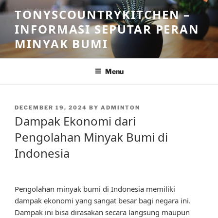
Skip
TONYSCOUNTRYKITCHEN –
to
INFORMASI SEPUTAR PERAN
content
MINYAK BUMI
Menu
POSTED
DECEMBER 19, 2024
BY
ADMINTON
ON
Dampak Ekonomi dari
Pengolahan Minyak Bumi di
Indonesia
Pengolahan minyak bumi di Indonesia memiliki
dampak ekonomi yang sangat besar bagi negara ini.
Dampak ini bisa dirasakan secara langsung maupun