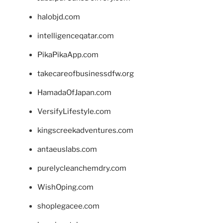
halobjd.com
intelligenceqatar.com
PikaPikaApp.com
takecareofbusinessdfw.org
HamadaOfJapan.com
VersifyLifestyle.com
kingscreekadventures.com
antaeuslabs.com
purelycleanchemdry.com
WishOping.com
shoplegacee.com