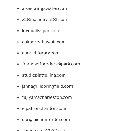
alkaspringswater.com
318mainstreet8h.com
lovenailsspari.com
oakberry-kuwait.com
quartzliterary.com
friendsofbroderickpark.com
studiopiattellina.com
jannagrillspringfield.com
fujiyamacharleston.com
elpatronchardon.com
donglaishun-order.com
fiamc-rome2022.org