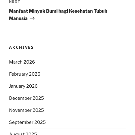
Next
NEXT
Post
Manfaat Minyak Bumi bagi Kesehatan Tubuh
Manusia
ARCHIVES
March 2026
February 2026
January 2026
December 2025
November 2025
September 2025
August 2025