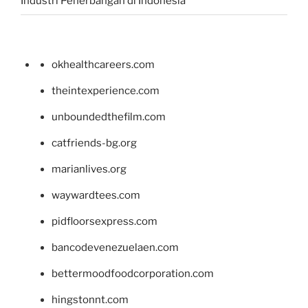
Industri Penerbangan di Indonesia
okhealthcareers.com
theintexperience.com
unboundedthefilm.com
catfriends-bg.org
marianlives.org
waywardtees.com
pidfloorsexpress.com
bancodevenezuelaen.com
bettermoodfoodcorporation.com
hingstonnt.com