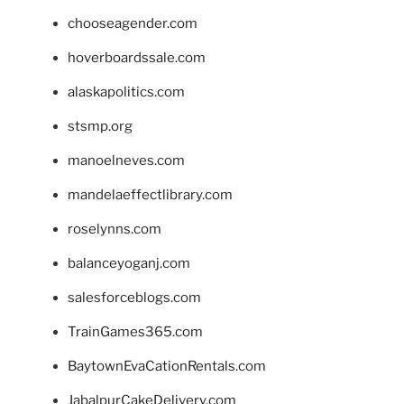
chooseagender.com
hoverboardssale.com
alaskapolitics.com
stsmp.org
manoelneves.com
mandelaeffectlibrary.com
roselynns.com
balanceyoganj.com
salesforceblogs.com
TrainGames365.com
BaytownEvaCationRentals.com
JabalpurCakeDelivery.com