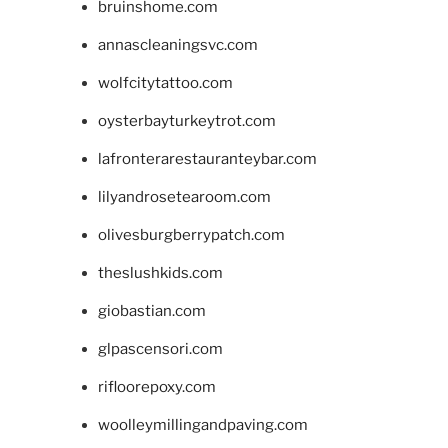
bruinshome.com
annascleaningsvc.com
wolfcitytattoo.com
oysterbayturkeytrot.com
lafronterarestauranteybar.com
lilyandrosetearoom.com
olivesburgberrypatch.com
theslushkids.com
giobastian.com
glpascensori.com
rifloorepoxy.com
woolleymillingandpaving.com