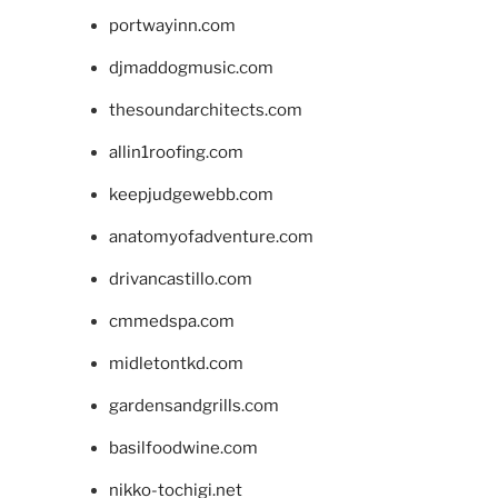
portwayinn.com
djmaddogmusic.com
thesoundarchitects.com
allin1roofing.com
keepjudgewebb.com
anatomyofadventure.com
drivancastillo.com
cmmedspa.com
midletontkd.com
gardensandgrills.com
basilfoodwine.com
nikko-tochigi.net