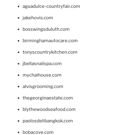
aguadulce-countryfair.com
jakehovis.com
bosswingsduluth.com
birminghamautocare.com
tonyscountrykitchen.com
jbellasnailspa.com
mychaihouse.com
alvisgrooming.com
thegeorginaestate.com
blythewoodseafood.com
paolosdelibangkok.com
bobacove.com