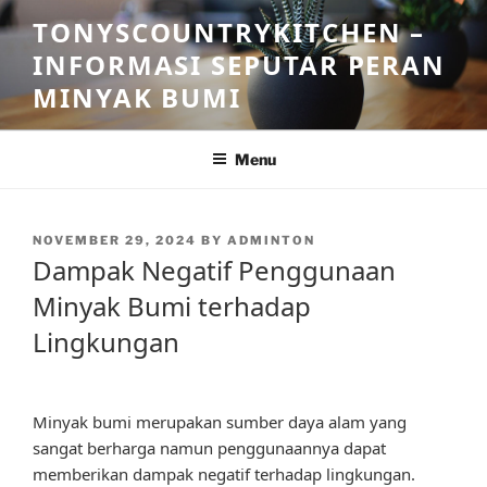
Skip
TONYSCOUNTRYKITCHEN –
to
INFORMASI SEPUTAR PERAN
content
MINYAK BUMI
Menu
POSTED
NOVEMBER 29, 2024
BY
ADMINTON
ON
Dampak Negatif Penggunaan
Minyak Bumi terhadap
Lingkungan
Minyak bumi merupakan sumber daya alam yang
sangat berharga namun penggunaannya dapat
memberikan dampak negatif terhadap lingkungan.