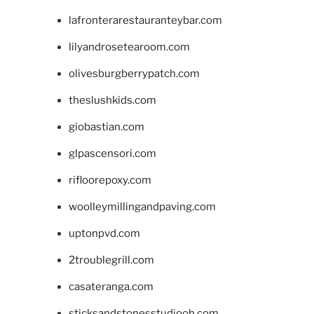
lafronterarestauranteybar.com
lilyandrosetearoom.com
olivesburgberrypatch.com
theslushkids.com
giobastian.com
glpascensori.com
rifloorepoxy.com
woolleymillingandpaving.com
uptonpvd.com
2troublegrill.com
casateranga.com
sticksandstonesstudiooh.com