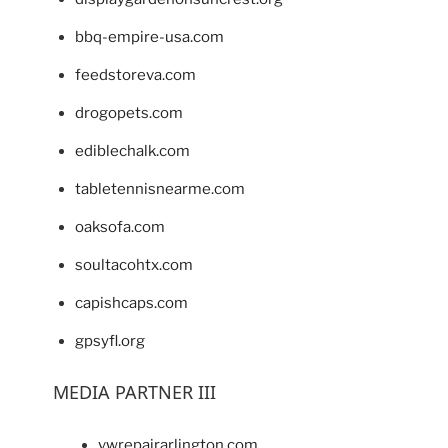
bbq-empire-usa.com
feedstoreva.com
drogopets.com
ediblechalk.com
tabletennisnearme.com
oaksofa.com
soultacohtx.com
capishcaps.com
gpsyfl.org
MEDIA PARTNER III
vwrepairarlington.com