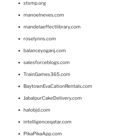
stsmp.org
manoelneves.com
mandelaeffectlibrary.com
roselynns.com
balanceyoganj.com
salesforceblogs.com
TrainGames365.com
BaytownEvaCationRentals.com
JabalpurCakeDelivery.com
halobjd.com
intelligenceqatar.com
PikaPikaApp.com