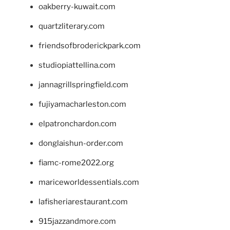
oakberry-kuwait.com
quartzliterary.com
friendsofbroderickpark.com
studiopiattellina.com
jannagrillspringfield.com
fujiyamacharleston.com
elpatronchardon.com
donglaishun-order.com
fiamc-rome2022.org
mariceworldessentials.com
lafisheriarestaurant.com
915jazzandmore.com