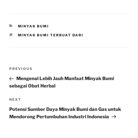
CATEGORIES
MINYAK BUMI
TAGS
MINYAK BUMI TERBUAT DARI
Post
Previous
PREVIOUS
navigation
Post
Mengenal Lebih Jauh Manfaat Minyak Bumi
sebagai Obat Herbal
Next
NEXT
Post
Potensi Sumber Daya Minyak Bumi dan Gas untuk
Mendorong Pertumbuhan Industri Indonesia