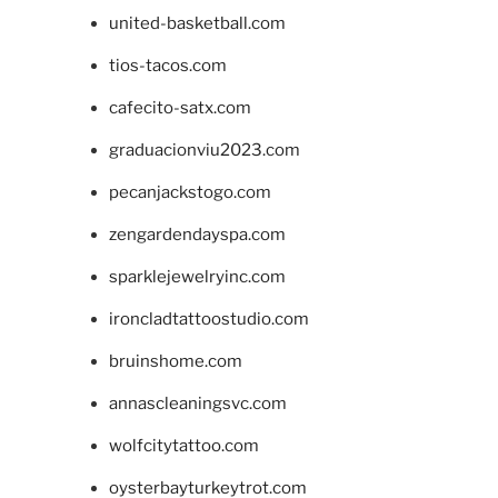
united-basketball.com
tios-tacos.com
cafecito-satx.com
graduacionviu2023.com
pecanjackstogo.com
zengardendayspa.com
sparklejewelryinc.com
ironcladtattoostudio.com
bruinshome.com
annascleaningsvc.com
wolfcitytattoo.com
oysterbayturkeytrot.com