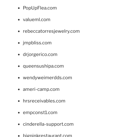
PopUpFlea.com
valueml.com
rebeccatorresjewelry.com
jmpbliss.com
drjorgerico.com
queensushipa.com
wendyweimerdds.com
ameri-camp.com
hrsreceivables.com
empconst1.com
cinderella-support.com
bigpinkrestaurant.com