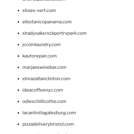
shoes-vert.com
elbotanicopanama.com
shadyoaksrockportrvpark.com
jccoinlaundry.com
kautorepair.com
marjaeswinebar.com
elmazatlanclinton.com
ideacoffeenyc.com
odieschillicothe.com
lacantinitagalesburg.com
pizzadeliverybristol.com