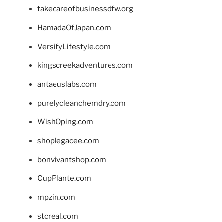
takecareofbusinessdfw.org
HamadaOfJapan.com
VersifyLifestyle.com
kingscreekadventures.com
antaeuslabs.com
purelycleanchemdry.com
WishOping.com
shoplegacee.com
bonvivantshop.com
CupPlante.com
mpzin.com
stcreal.com