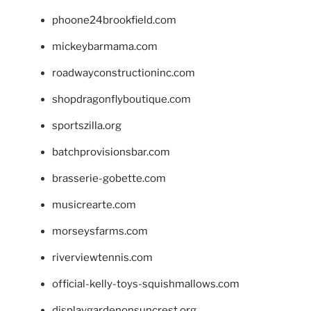
phoone24brookfield.com
mickeybarmama.com
roadwayconstructioninc.com
shopdragonflyboutique.com
sportszilla.org
batchprovisionsbar.com
brasserie-gobette.com
musicrearte.com
morseysfarms.com
riverviewtennis.com
official-kelly-toys-squishmallows.com
displaygardenonsuncrest.org