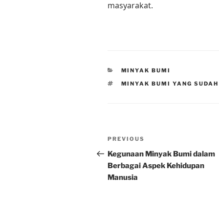
masyarakat.
CATEGORIES
MINYAK BUMI
TAGS
MINYAK BUMI YANG SUDAH
Post
Previous
PREVIOUS
navigation
Post
Kegunaan Minyak Bumi dalam
Berbagai Aspek Kehidupan
Manusia