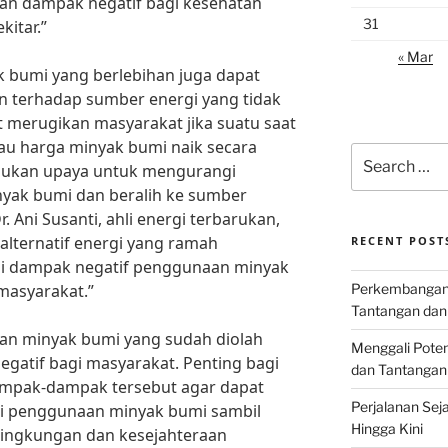
an dampak negatif bagi kesehatan
31
itar.”
« Mar
k bumi yang berlebihan juga dapat
 terhadap sumber energi yang tidak
at merugikan masyarakat jika suatu saat
au harga minyak bumi naik secara
Search
perlukan upaya untuk mengurangi
for:
yak bumi dan beralih ke sumber
 Ani Susanti, ahli energi terbarukan,
alternatif energi yang ramah
RECENT POST
i dampak negatif penggunaan minyak
masyarakat.”
Perkembangan I
Tantangan dan
an minyak bumi yang sudah diolah
Menggali Poten
egatif bagi masyarakat. Penting bagi
dan Tantangan
ampak-dampak tersebut agar dapat
Perjalanan Seja
i penggunaan minyak bumi sambil
Hingga Kini
lingkungan dan kesejahteraan