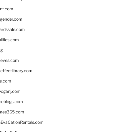
nnt.com
gender.com
ardssale.com
litics.com
rg
neves.com
ffectlibrary.com
ns.com
yoganj.com
rceblogs.com
ames365.com
EvaCationRentals.com