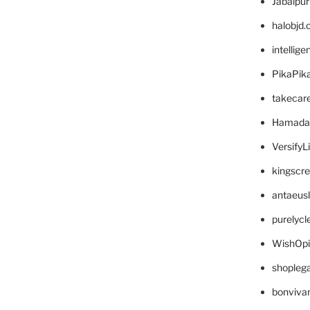
Jabalpu
halobjd
intellig
PikaPik
takecar
Hamada
VersifyL
kingscr
antaeus
purelyc
WishOp
shopleg
bonviva