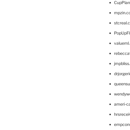
CupPlan
mpzin.c
stcreal.
PopUpFl
valueml
rebecca
jmpblis
drjorger
queensu
wendyw
ameri-
hrsrece
empcon