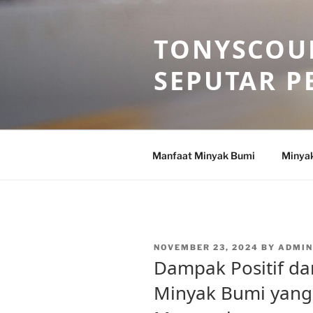
Skip
to
TONYSCOU
content
SEPUTAR P
Manfaat Minyak Bumi
Minya
POSTED
NOVEMBER 23, 2024
BY
ADMI
ON
Dampak Positif d
Minyak Bumi yang