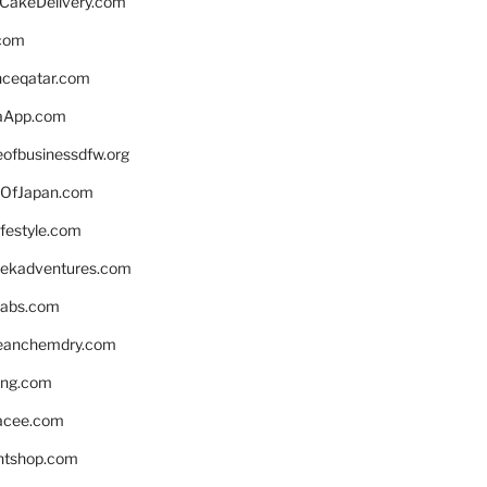
rCakeDelivery.com
.com
enceqatar.com
aApp.com
eofbusinessdfw.org
OfJapan.com
ifestyle.com
eekadventures.com
labs.com
leanchemdry.com
ing.com
acee.com
ntshop.com