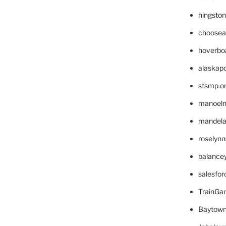
hingsto
choosea
hoverbo
alaskapo
stsmp.o
manoel
mandelae
roselyn
balance
salesfo
TrainG
Baytown