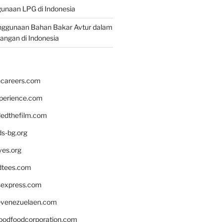
unaan LPG di Indonesia
nggunaan Bahan Bakar Avtur dalam
bangan di Indonesia
hcareers.com
xperience.com
edthefilm.com
ds-bg.org
ves.org
tees.com
rsexpress.com
venezuelaen.com
oodfoodcorporation.com