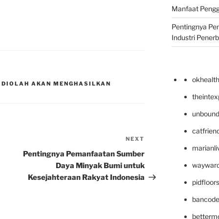
Manfaat Pengg
Pentingnya Pe
Industri Pener
okhealt
 DIOLAH AKAN MENGHASILKAN
theinte
unbound
catfrien
NEXT
Next
marianli
Post
Pentingnya Pemanfaatan Sumber
wayward
Daya Minyak Bumi untuk
Kesejahteraan Rakyat Indonesia
pidfloo
bancode
betterm