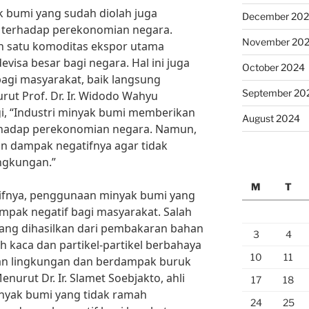
k bumi yang sudah diolah juga
December 20
 terhadap perekonomian negara.
November 20
h satu komoditas ekspor utama
isa besar bagi negara. Hal ini juga
October 2024
agi masyarakat, baik langsung
September 20
ut Prof. Dr. Ir. Widodo Wahyu
i, “Industri minyak bumi memberikan
August 2024
erhadap perekonomian negara. Namun,
n dampak negatifnya agar tidak
ngkungan.”
M
T
tifnya, penggunaan minyak bumi yang
ampak negatif bagi masyarakat. Salah
yang dihasilkan dari pembakaran bahan
3
4
 kaca dan partikel-partikel berbahaya
10
11
n lingkungan dan berdampak buruk
nurut Dr. Ir. Slamet Soebjakto, ahli
17
18
nyak bumi yang tidak ramah
24
25