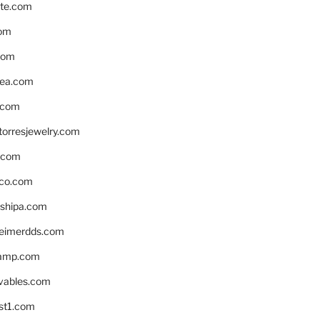
te.com
om
com
ea.com
.com
torresjewelry.com
s.com
ico.com
shipa.com
eimerdds.com
camp.com
ivables.com
st1.com