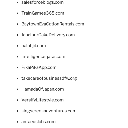
salesforceblogs.com
TrainGames365.com
BaytownEvaCationRentals.com
JabalpurCakeDelivery.com
halobjd.com
intelligenceqatar.com
PikaPikaApp.com
takecareofbusinessdfw.org
HamadaOfJapan.com
VersifyLifestyle.com
kingscreekadventures.com
antaeuslabs.com