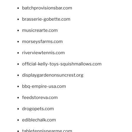
batchprovisionsbar.com
brasserie-gobette.com
musicrearte.com
morseysfarms.com
riverviewtennis.com
official-kelly-toys-squishmallows.com
displaygardenonsuncrest.org
bbq-empire-usa.com
feedstoreva.com
drogopets.com
ediblechalk.com
tabletennisnearme.com