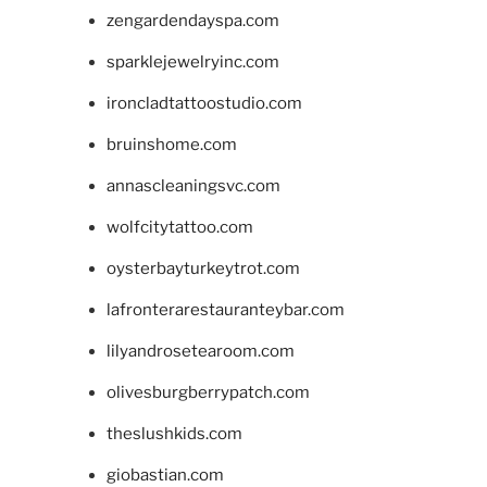
zengardendayspa.com
sparklejewelryinc.com
ironcladtattoostudio.com
bruinshome.com
annascleaningsvc.com
wolfcitytattoo.com
oysterbayturkeytrot.com
lafronterarestauranteybar.com
lilyandrosetearoom.com
olivesburgberrypatch.com
theslushkids.com
giobastian.com