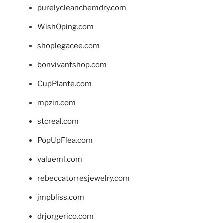
purelycleanchemdry.com
WishOping.com
shoplegacee.com
bonvivantshop.com
CupPlante.com
mpzin.com
stcreal.com
PopUpFlea.com
valueml.com
rebeccatorresjewelry.com
jmpbliss.com
drjorgerico.com