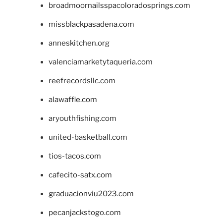
broadmoornailsspacoloradosprings.com
missblackpasadena.com
anneskitchen.org
valenciamarketytaqueria.com
reefrecordsllc.com
alawaffle.com
aryouthfishing.com
united-basketball.com
tios-tacos.com
cafecito-satx.com
graduacionviu2023.com
pecanjackstogo.com