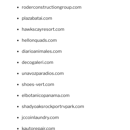
roderconstructiongroup.com
plazabatai.com
hawkscayresort.com
hellonquads.com
diarioanimales.com
decogaleri.com
unavozparadios.com
shoes-vert.com
elbotanicopanama.com
shadyoaksrockportrvpark.com
jccoinlaundry.com
kautorepair.com