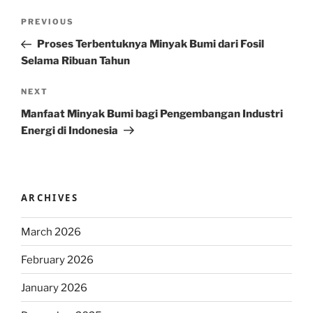
Post
Previous
PREVIOUS
navigation
Post
Proses Terbentuknya Minyak Bumi dari Fosil
Selama Ribuan Tahun
Next
NEXT
Post
Manfaat Minyak Bumi bagi Pengembangan Industri
Energi di Indonesia
ARCHIVES
March 2026
February 2026
January 2026