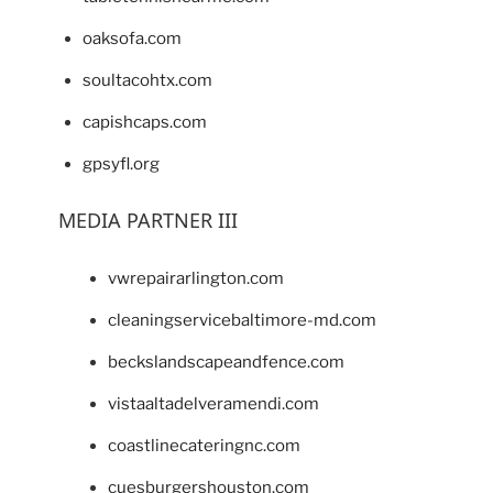
oaksofa.com
soultacohtx.com
capishcaps.com
gpsyfl.org
MEDIA PARTNER III
vwrepairarlington.com
cleaningservicebaltimore-md.com
beckslandscapeandfence.com
vistaaltadelveramendi.com
coastlinecateringnc.com
cuesburgershouston.com