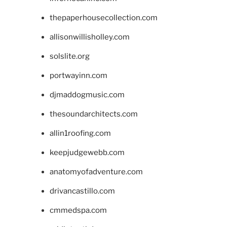
thepaperhousecollection.com
allisonwillisholley.com
solslite.org
portwayinn.com
djmaddogmusic.com
thesoundarchitects.com
allin1roofing.com
keepjudgewebb.com
anatomyofadventure.com
drivancastillo.com
cmmedspa.com