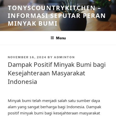
Skip
TONYSCOUNTRYKITCHEN –
to
INFORMASI SEPUTAR PERAN
content
MINYAK BUMI
Menu
POSTED
NOVEMBER 16, 2024
BY
ADMINTON
ON
Dampak Positif Minyak Bumi bagi
Kesejahteraan Masyarakat
Indonesia
Minyak bumi telah menjadi salah satu sumber daya
alam yang sangat berharga bagi Indonesia. Dampak
positif minyak bumi bagi kesejahteraan masyarakat