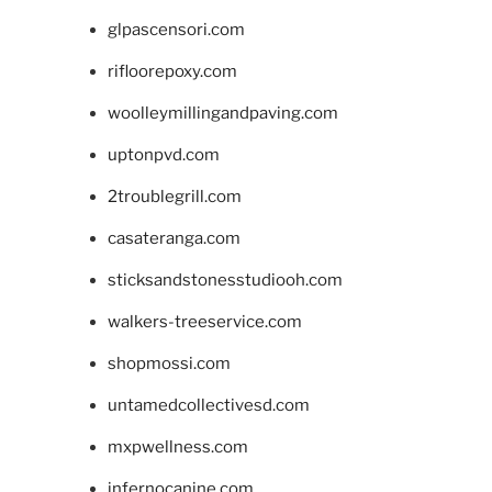
glpascensori.com
rifloorepoxy.com
woolleymillingandpaving.com
uptonpvd.com
2troublegrill.com
casateranga.com
sticksandstonesstudiooh.com
walkers-treeservice.com
shopmossi.com
untamedcollectivesd.com
mxpwellness.com
infernocanine.com