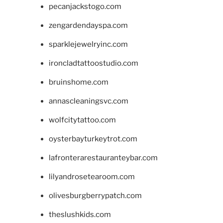
pecanjackstogo.com
zengardendayspa.com
sparklejewelryinc.com
ironcladtattoostudio.com
bruinshome.com
annascleaningsvc.com
wolfcitytattoo.com
oysterbayturkeytrot.com
lafronterarestauranteybar.com
lilyandrosetearoom.com
olivesburgberrypatch.com
theslushkids.com