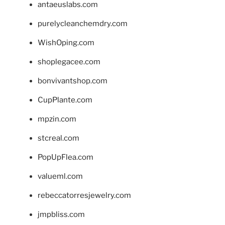
antaeuslabs.com
purelycleanchemdry.com
WishOping.com
shoplegacee.com
bonvivantshop.com
CupPlante.com
mpzin.com
stcreal.com
PopUpFlea.com
valueml.com
rebeccatorresjewelry.com
jmpbliss.com