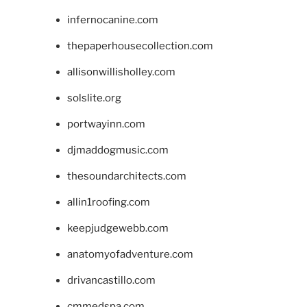
infernocanine.com
thepaperhousecollection.com
allisonwillisholley.com
solslite.org
portwayinn.com
djmaddogmusic.com
thesoundarchitects.com
allin1roofing.com
keepjudgewebb.com
anatomyofadventure.com
drivancastillo.com
cmmedspa.com