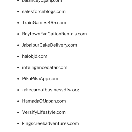
balanceyoganj.com
salesforceblogs.com
TrainGames365.com
BaytownEvaCationRentals.com
JabalpurCakeDelivery.com
halobjd.com
intelligenceqatar.com
PikaPikaApp.com
takecareofbusinessdfw.org
HamadaOfJapan.com
VersifyLifestyle.com
kingscreekadventures.com