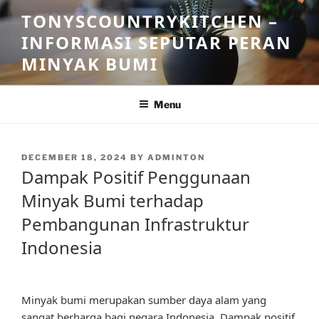
Skip
TONYSCOUNTRYKITCHEN –
to
INFORMASI SEPUTAR PERAN
content
MINYAK BUMI
Menu
POSTED
DECEMBER 18, 2024
BY
ADMINTON
ON
Dampak Positif Penggunaan
Minyak Bumi terhadap
Pembangunan Infrastruktur
Indonesia
Minyak bumi merupakan sumber daya alam yang
sangat berharga bagi negara Indonesia. Dampak positif