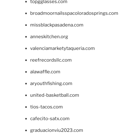
topgglasses.com
broadmoornailsspacoloradosprings.com
missblackpasadena.com
anneskitchen.org
valenciamarketytaqueria.com
reefrecordsllc.com
alawaffle.com
aryouthfishing.com
united-basketball.com
tios-tacos.com
cafecito-satx.com
graduacionviu2023.com