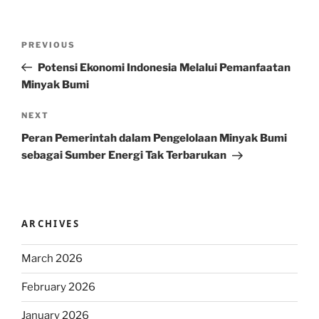
Post
Previous
PREVIOUS
navigation
Post
Potensi Ekonomi Indonesia Melalui Pemanfaatan
Minyak Bumi
Next
NEXT
Post
Peran Pemerintah dalam Pengelolaan Minyak Bumi
sebagai Sumber Energi Tak Terbarukan
ARCHIVES
March 2026
February 2026
January 2026