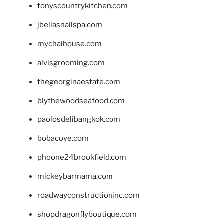
tonyscountrykitchen.com
jbellasnailspa.com
mychaihouse.com
alvisgrooming.com
thegeorginaestate.com
blythewoodseafood.com
paolosdelibangkok.com
bobacove.com
phoone24brookfield.com
mickeybarmama.com
roadwayconstructioninc.com
shopdragonflyboutique.com