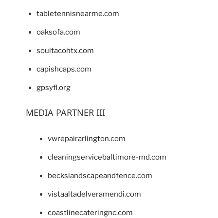
tabletennisnearme.com
oaksofa.com
soultacohtx.com
capishcaps.com
gpsyfl.org
MEDIA PARTNER III
vwrepairarlington.com
cleaningservicebaltimore-md.com
beckslandscapeandfence.com
vistaaltadelveramendi.com
coastlinecateringnc.com