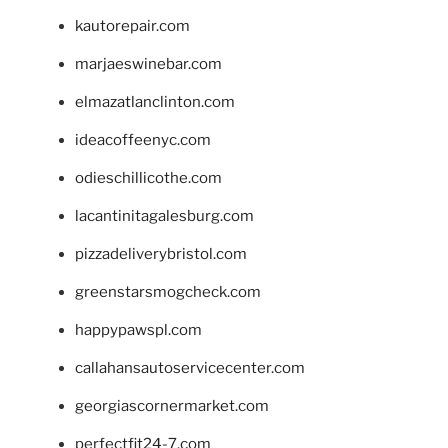
kautorepair.com
marjaeswinebar.com
elmazatlanclinton.com
ideacoffeenyc.com
odieschillicothe.com
lacantinitagalesburg.com
pizzadeliverybristol.com
greenstarsmogcheck.com
happypawspl.com
callahansautoservicecenter.com
georgiascornermarket.com
perfectfit24-7.com