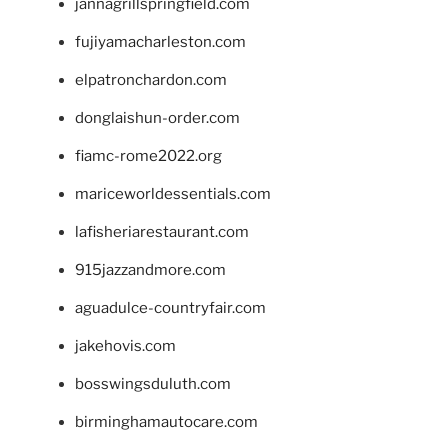
jannagrillspringfield.com
fujiyamacharleston.com
elpatronchardon.com
donglaishun-order.com
fiamc-rome2022.org
mariceworldessentials.com
lafisheriarestaurant.com
915jazzandmore.com
aguadulce-countryfair.com
jakehovis.com
bosswingsduluth.com
birminghamautocare.com