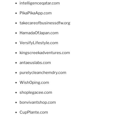
intelligenceqatar.com
PikaPikaApp.com
takecareofbusinessdfw.org
HamadaOfJapan.com
VersifyLifestyle.com
kingscreekadventures.com
antaeuslabs.com
purelycleanchemdry.com
WishOping.com
shoplegacee.com
bonvivantshop.com
CupPlante.com