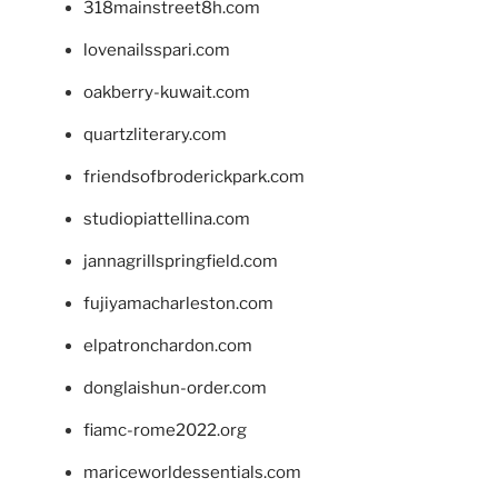
318mainstreet8h.com
lovenailsspari.com
oakberry-kuwait.com
quartzliterary.com
friendsofbroderickpark.com
studiopiattellina.com
jannagrillspringfield.com
fujiyamacharleston.com
elpatronchardon.com
donglaishun-order.com
fiamc-rome2022.org
mariceworldessentials.com