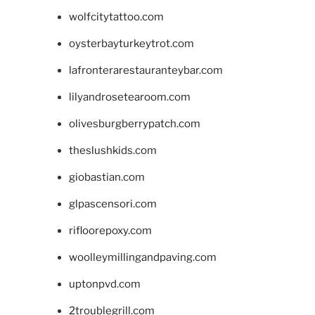
wolfcitytattoo.com
oysterbayturkeytrot.com
lafronterarestauranteybar.com
lilyandrosetearoom.com
olivesburgberrypatch.com
theslushkids.com
giobastian.com
glpascensori.com
rifloorepoxy.com
woolleymillingandpaving.com
uptonpvd.com
2troublegrill.com