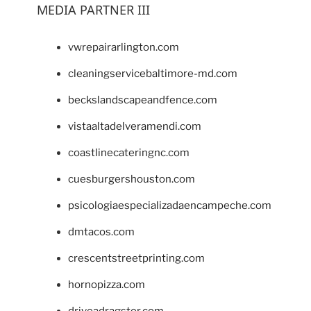
MEDIA PARTNER III
vwrepairarlington.com
cleaningservicebaltimore-md.com
beckslandscapeandfence.com
vistaaltadelveramendi.com
coastlinecateringnc.com
cuesburgershouston.com
psicologiaespecializadaencampeche.com
dmtacos.com
crescentstreetprinting.com
hornopizza.com
driveadragster.com