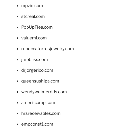
mpzin.com
stcreal.com
PopUpFlea.com
valueml.com
rebeccatorresjewelry.com
jmpbliss.com
drjorgerico.com
queensushipa.com
wendyweimerdds.com
ameri-camp.com
hrsreceivables.com
empconst1.com