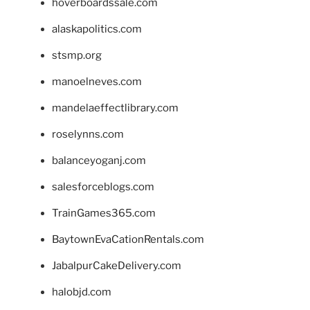
hoverboardssale.com
alaskapolitics.com
stsmp.org
manoelneves.com
mandelaeffectlibrary.com
roselynns.com
balanceyoganj.com
salesforceblogs.com
TrainGames365.com
BaytownEvaCationRentals.com
JabalpurCakeDelivery.com
halobjd.com