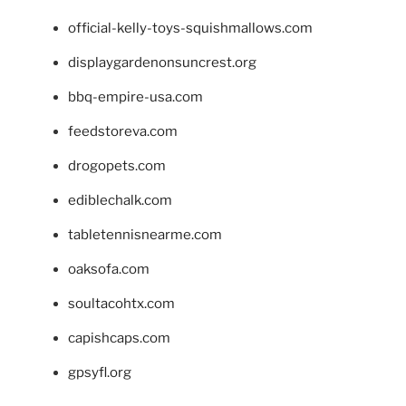
official-kelly-toys-squishmallows.com
displaygardenonsuncrest.org
bbq-empire-usa.com
feedstoreva.com
drogopets.com
ediblechalk.com
tabletennisnearme.com
oaksofa.com
soultacohtx.com
capishcaps.com
gpsyfl.org