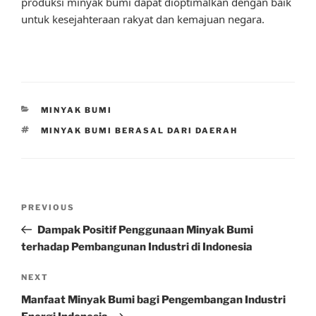
produksi minyak bumi dapat dioptimalkan dengan baik
untuk kesejahteraan rakyat dan kemajuan negara.
CATEGORIES
MINYAK BUMI
TAGS
MINYAK BUMI BERASAL DARI DAERAH
Post
Previous
PREVIOUS
navigation
Post
Dampak Positif Penggunaan Minyak Bumi
terhadap Pembangunan Industri di Indonesia
Next
NEXT
Post
Manfaat Minyak Bumi bagi Pengembangan Industri