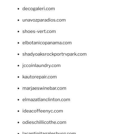
decogaleri.com
unavozparadios.com
shoes-vert.com
elbotanicopanama.com
shadyoaksrockportrvpark.com
jccoinlaundry.com
kautorepair.com
marjaeswinebar.com
elmazatlanclinton.com
ideacoffeenyc.com
odieschillicothe.com
lacantinitagalesburg.com