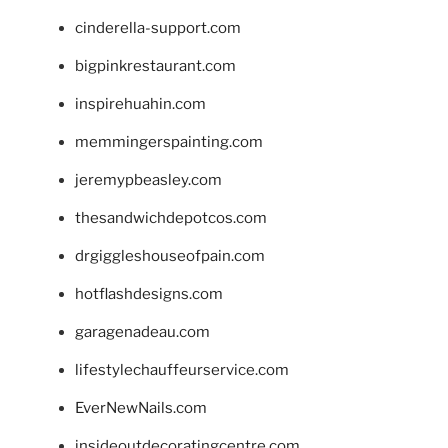
cinderella-support.com
bigpinkrestaurant.com
inspirehuahin.com
memmingerspainting.com
jeremypbeasley.com
thesandwichdepotcos.com
drgiggleshouseofpain.com
hotflashdesigns.com
garagenadeau.com
lifestylechauffeurservice.com
EverNewNails.com
insideoutdecoratingcentre.com