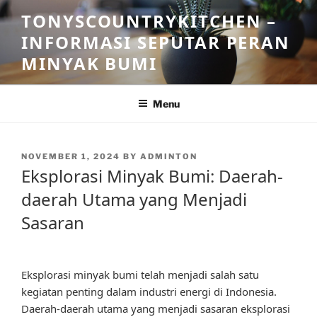
Skip
TONYSCOUNTRYKITCHEN –
to
INFORMASI SEPUTAR PERAN
content
MINYAK BUMI
Menu
POSTED
NOVEMBER 1, 2024
BY
ADMINTON
ON
Eksplorasi Minyak Bumi: Daerah-
daerah Utama yang Menjadi
Sasaran
Eksplorasi minyak bumi telah menjadi salah satu
kegiatan penting dalam industri energi di Indonesia.
Daerah-daerah utama yang menjadi sasaran eksplorasi