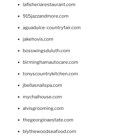
lafisheriarestaurant.com
915jazzandmore.com
aguadulce-countryfair.com
jakehovis.com
bosswingsduluth.com
birminghamautocare.com
tonyscountrykitchen.com
jbellasnailspa.com
mychaihouse.com
alvisgrooming.com
thegeorginaestate.com
blythewoodseafood.com