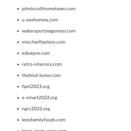
johnlscotthometeam.com
u-seehomes.com
watersportslagonissi.com
mischieffashion.com
eduwyre.com
retro-interiors.com
theblvd-boise.com
fpet2023.org
e-smart2022.org
ngrc2022.org
leesfamilyfoods.com
lewis-lewis-cpas.com