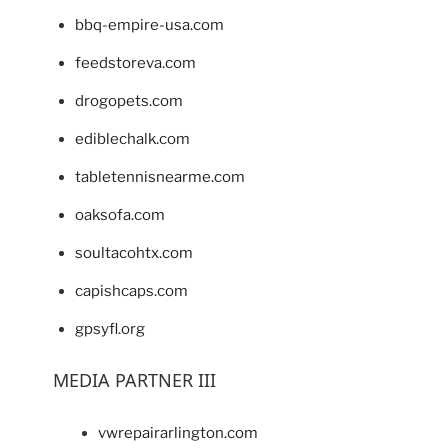
bbq-empire-usa.com
feedstoreva.com
drogopets.com
ediblechalk.com
tabletennisnearme.com
oaksofa.com
soultacohtx.com
capishcaps.com
gpsyfl.org
MEDIA PARTNER III
vwrepairarlington.com