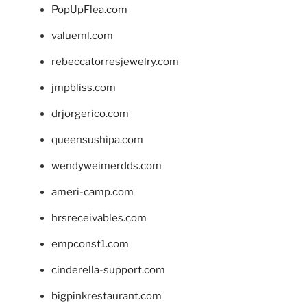
PopUpFlea.com
valueml.com
rebeccatorresjewelry.com
jmpbliss.com
drjorgerico.com
queensushipa.com
wendyweimerdds.com
ameri-camp.com
hrsreceivables.com
empconst1.com
cinderella-support.com
bigpinkrestaurant.com