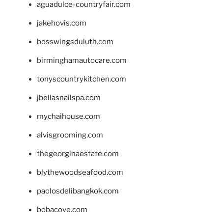
aguadulce-countryfair.com
jakehovis.com
bosswingsduluth.com
birminghamautocare.com
tonyscountrykitchen.com
jbellasnailspa.com
mychaihouse.com
alvisgrooming.com
thegeorginaestate.com
blythewoodseafood.com
paolosdelibangkok.com
bobacove.com