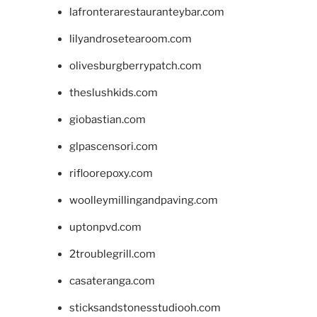
lafronterarestauranteybar.com
lilyandrosetearoom.com
olivesburgberrypatch.com
theslushkids.com
giobastian.com
glpascensori.com
rifloorepoxy.com
woolleymillingandpaving.com
uptonpvd.com
2troublegrill.com
casateranga.com
sticksandstonesstudiooh.com