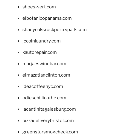
shoes-vert.com
elbotanicopanama.com
shadyoaksrockportrvpark.com
jccoinlaundry.com
kautorepair.com
marjaeswinebar.com
elmazatlanclinton.com
ideacoffeenyc.com
odieschillicothe.com
lacantinitagalesburg.com
pizzadeliverybristol.com
greenstarsmogcheck.com