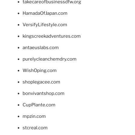
takecareofbusinessdfw.org
HamadaOfJapan.com
VersifyLifestyle.com
kingscreekadventures.com
antaeuslabs.com
purelycleanchemdry.com
WishOping.com
shoplegacee.com
bonvivantshop.com
CupPlante.com
mpzin.com
stcreal.com