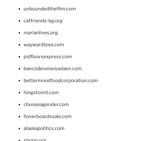
unboundedthefilm.com
catfriends-bg.org
marianlives.org
waywardtees.com
pidfloorsexpress.com
bancodevenezuelaen.com
bettermoodfoodcorporation.com
hingstonnt.com
chooseagender.com
hoverboardssale.com
alaskapolitics.com
stsmp.org