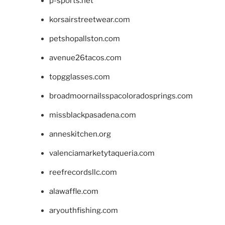
p-sports.net
korsairstreetwear.com
petshopallston.com
avenue26tacos.com
topgglasses.com
broadmoornailsspacoloradosprings.com
missblackpasadena.com
anneskitchen.org
valenciamarketytaqueria.com
reefrecordsllc.com
alawaffle.com
aryouthfishing.com