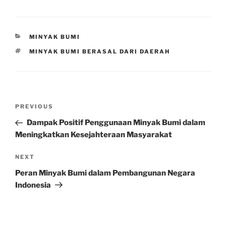
CATEGORIES
MINYAK BUMI
TAGS
MINYAK BUMI BERASAL DARI DAERAH
Post
Previous
PREVIOUS
navigation
Post
Dampak Positif Penggunaan Minyak Bumi dalam
Meningkatkan Kesejahteraan Masyarakat
Next
NEXT
Post
Peran Minyak Bumi dalam Pembangunan Negara
Indonesia