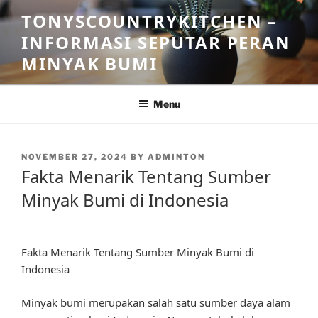
Skip
TONYSCOUNTRYKITCHEN –
to
INFORMASI SEPUTAR PERAN
content
MINYAK BUMI
Menu
POSTED
NOVEMBER 27, 2024
BY
ADMINTON
ON
Fakta Menarik Tentang Sumber
Minyak Bumi di Indonesia
Fakta Menarik Tentang Sumber Minyak Bumi di
Indonesia
Minyak bumi merupakan salah satu sumber daya alam