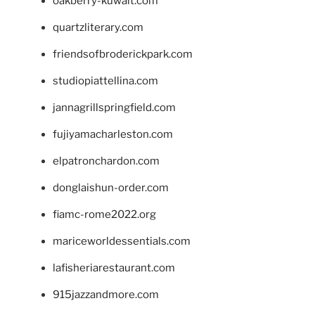
oakberry-kuwait.com
quartzliterary.com
friendsofbroderickpark.com
studiopiattellina.com
jannagrillspringfield.com
fujiyamacharleston.com
elpatronchardon.com
donglaishun-order.com
fiamc-rome2022.org
mariceworldessentials.com
lafisheriarestaurant.com
915jazzandmore.com