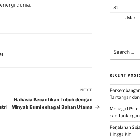
energi dunia.
31
« Mar
Search
for:
RI
RECENT POST
Perkembangan I
NEXT
Next
Tantangan dan
Post
Rahasia Kecantikan Tubuh dengan
tri
Minyak Bumi sebagai Bahan Utama
Menggali Poten
dan Tantangan
Perjalanan Seja
Hingga Kini