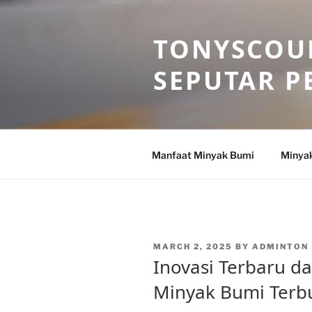
Skip
to
TONYSCOU
content
SEPUTAR P
Manfaat Minyak Bumi
Minya
POSTED
MARCH 2, 2025
BY
ADMINTON
ON
Inovasi Terbaru d
Minyak Bumi Terbu