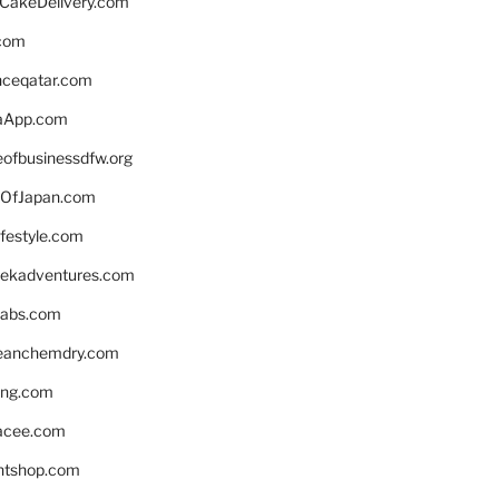
rCakeDelivery.com
.com
enceqatar.com
aApp.com
eofbusinessdfw.org
OfJapan.com
ifestyle.com
eekadventures.com
labs.com
leanchemdry.com
ing.com
acee.com
ntshop.com