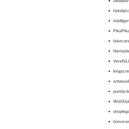
Jabalpu
halobjd
intellig
PikaPik
takecar
Hamada
VersifyL
kingscr
antaeus
purelyc
WishOp
shopleg
bonviva