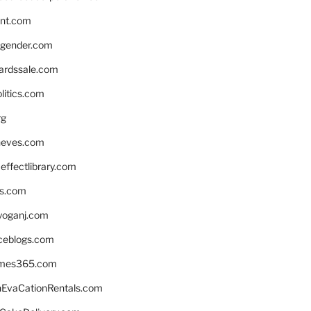
nnt.com
gender.com
ardssale.com
litics.com
rg
neves.com
ffectlibrary.com
ns.com
yoganj.com
rceblogs.com
ames365.com
EvaCationRentals.com