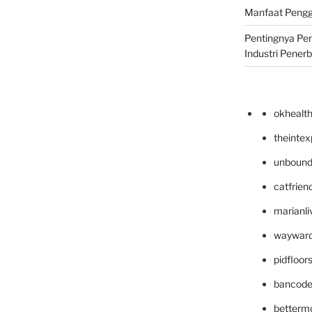
Manfaat Pengg
Pentingnya Pe
Industri Pener
okhealt
theinte
unbound
catfrien
marianli
wayward
pidfloo
bancode
betterm