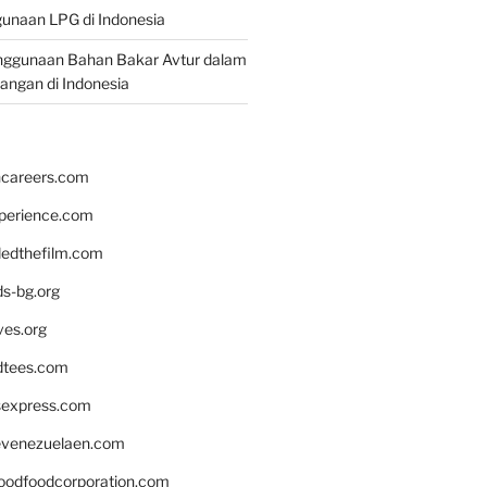
unaan LPG di Indonesia
nggunaan Bahan Bakar Avtur dalam
bangan di Indonesia
hcareers.com
xperience.com
edthefilm.com
ds-bg.org
ves.org
tees.com
rsexpress.com
venezuelaen.com
oodfoodcorporation.com