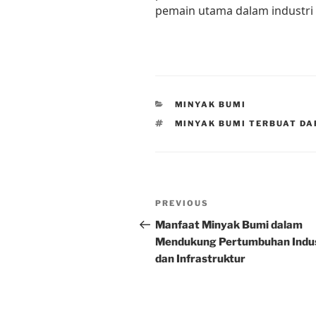
pemain utama dalam industri 
CATEGORIES
MINYAK BUMI
TAGS
MINYAK BUMI TERBUAT DA
Post
Previous
PREVIOUS
navigation
Post
Manfaat Minyak Bumi dalam
Mendukung Pertumbuhan Indus
dan Infrastruktur