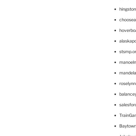
hingsto
choosea
hoverbo
alaskapo
stsmp.o
manoel
mandelae
roselyn
balance
salesfo
TrainG
Baytown