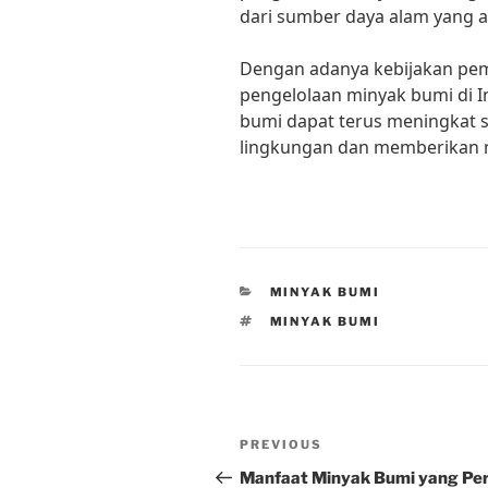
dari sumber daya alam yang ad
Dengan adanya kebijakan peme
pengelolaan minyak bumi di I
bumi dapat terus meningkat 
lingkungan dan memberikan m
CATEGORIES
MINYAK BUMI
TAGS
MINYAK BUMI
Post
Previous
PREVIOUS
navigation
Post
Manfaat Minyak Bumi yang Per