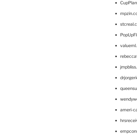
CupPlan
mpzin.c
stcreal.
PopUpFl
valueml
rebecca
jmpblis
drjorger
queensu
wendyw
ameri-
hrsrece
empcon