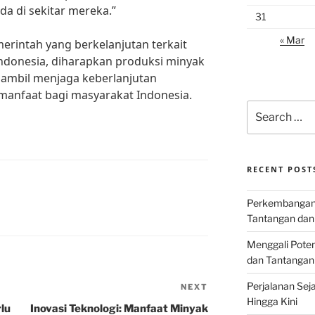
a di sekitar mereka.”
31
« Mar
rintah yang berkelanjutan terkait
ndonesia, diharapkan produksi minyak
sambil menjaga keberlanjutan
anfaat bagi masyarakat Indonesia.
Search
for:
RECENT POST
Perkembangan I
Tantangan dan
Menggali Poten
dan Tantangan
Perjalanan Seja
NEXT
Next
Hingga Kini
Post
lu
Inovasi Teknologi: Manfaat Minyak