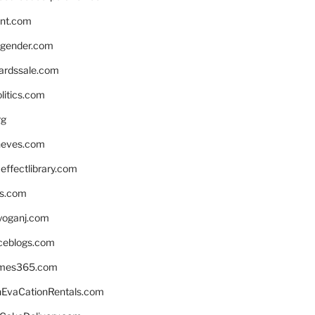
nnt.com
gender.com
ardssale.com
litics.com
rg
neves.com
ffectlibrary.com
ns.com
yoganj.com
rceblogs.com
ames365.com
EvaCationRentals.com