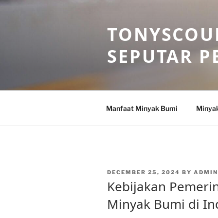
Skip
to
TONYSCOU
content
SEPUTAR P
Manfaat Minyak Bumi
Minya
POSTED
DECEMBER 25, 2024
BY
ADMI
ON
Kebijakan Pemerin
Minyak Bumi di In