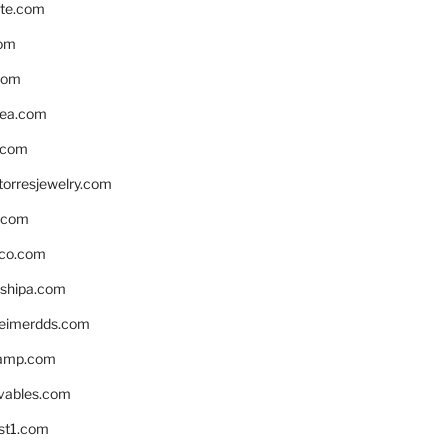
te.com
om
com
ea.com
.com
torresjewelry.com
s.com
ico.com
shipa.com
eimerdds.com
camp.com
ivables.com
st1.com