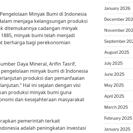
January 2026
 Pengelolaan Minyak Bumi di Indonesia
December 20
alam menjaga kelangsungan produksi
ejak ditemukannya cadangan minyak
November 20
 1885, minyak bumi telah menjadi
September 20
at berharga bagi perekonomian
August 2025
July 2025
mber Daya Mineral, Arifin Tasrif,
t pengelolaan minyak bumi di Indonesia
June 2025
rlanjutan produksi dan pemanfaatan
njutan.” Hal ini sejalan dengan visi
May 2025
kan produksi minyak bumi guna
April 2025
nomi dan kesejahteraan masyarakat
March 2025
February 2025
erapkan pemerintah terkait
ndonesia adalah peningkatan investasi
January 2025