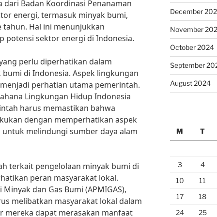
ta dari Badan Koordinasi Penanaman
December 20
ktor energi, termasuk minyak bumi,
e tahun. Hal ini menunjukkan
November 20
 potensi sektor energi di Indonesia.
October 2024
 yang perlu diperhatikan dalam
September 20
 bumi di Indonesia. Aspek lingkungan
August 2024
 menjadi perhatian utama pemerintah.
Wahana Lingkungan Hidup Indonesia
erintah harus memastikan bahwa
lakukan dengan memperhatikan aspek
n untuk melindungi sumber daya alam
M
T
3
4
tah terkait pengelolaan minyak bumi di
atikan peran masyarakat lokal.
10
11
ni Minyak dan Gas Bumi (APMIGAS),
17
18
us melibatkan masyarakat lokal dalam
ar mereka dapat merasakan manfaat
24
25