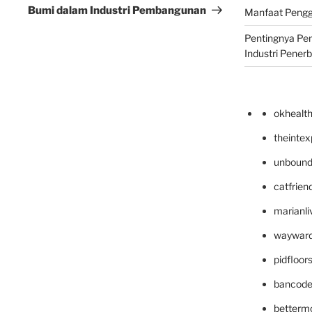
Bumi dalam Industri Pembangunan
Manfaat Pengg
Pentingnya Pe
Industri Pener
okhealt
theinte
unbound
catfrien
marianli
wayward
pidfloo
bancode
betterm