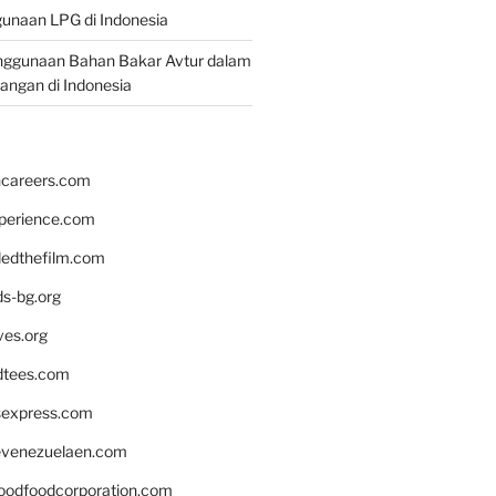
unaan LPG di Indonesia
nggunaan Bahan Bakar Avtur dalam
bangan di Indonesia
hcareers.com
xperience.com
edthefilm.com
ds-bg.org
ves.org
tees.com
rsexpress.com
venezuelaen.com
oodfoodcorporation.com