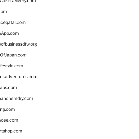
rCakeDelivery.com
.com
enceqatar.com
aApp.com
eofbusinessdfw.org
OfJapan.com
ifestyle.com
eekadventures.com
labs.com
leanchemdry.com
ing.com
acee.com
ntshop.com