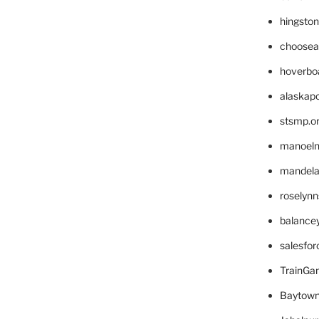
hingsto
choosea
hoverbo
alaskapo
stsmp.o
manoel
mandelae
roselyn
balance
salesfo
TrainG
Baytown