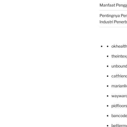
Manfaat Pengg
Pentingnya Pe
Industri Pener
okhealt
theinte
unbound
catfrien
marianli
wayward
pidfloo
bancode
betterm