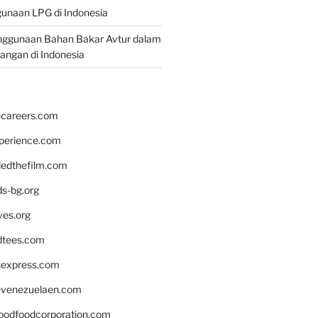
unaan LPG di Indonesia
nggunaan Bahan Bakar Avtur dalam
bangan di Indonesia
hcareers.com
xperience.com
edthefilm.com
ds-bg.org
ves.org
tees.com
rsexpress.com
venezuelaen.com
oodfoodcorporation.com