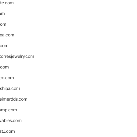
te.com
om
com
ea.com
.com
torresjewelry.com
s.com
ico.com
shipa.com
eimerdds.com
camp.com
ivables.com
st1.com