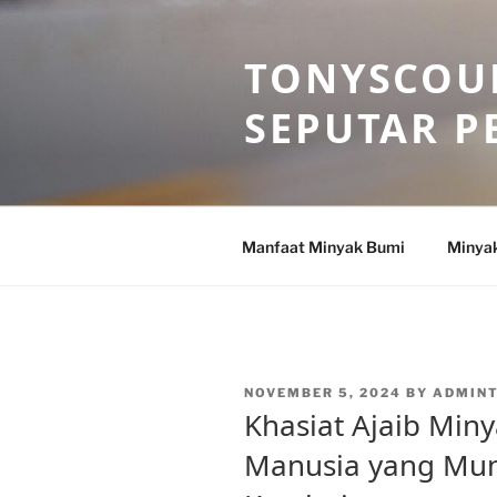
Skip
to
TONYSCOU
content
SEPUTAR P
Manfaat Minyak Bumi
Minya
POSTED
NOVEMBER 5, 2024
BY
ADMIN
ON
Khasiat Ajaib Min
Manusia yang Mu