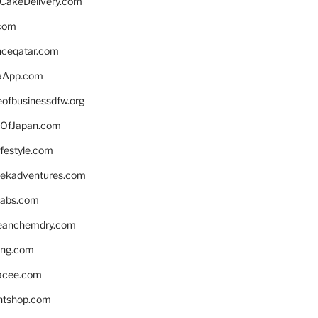
rCakeDelivery.com
.com
enceqatar.com
aApp.com
eofbusinessdfw.org
OfJapan.com
ifestyle.com
eekadventures.com
labs.com
leanchemdry.com
ing.com
acee.com
ntshop.com