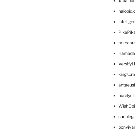
Jabalpu
halobjd
intellig
PikaPik
takecar
Hamada
VersifyL
kingscr
antaeus
purelyc
WishOp
shopleg
bonviva