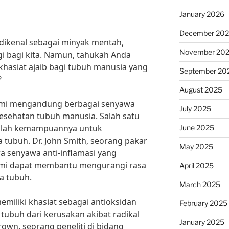
January 2026
December 20
 dikenal sebagai minyak mentah,
November 20
i bagi kita. Namun, tahukah Anda
hasiat ajaib bagi tubuh manusia yang
September 20
?
August 2025
bumi mengandung berbagai senyawa
July 2025
esehatan tubuh manusia. Salah satu
dalah kemampuannya untuk
June 2025
tubuh. Dr. John Smith, seorang pakar
May 2025
 senyawa anti-inflamasi yang
mi dapat membantu mengurangi rasa
April 2025
a tubuh.
March 2025
memiliki khasiat sebagai antioksidan
February 2025
 tubuh dari kerusakan akibat radikal
January 2025
own, seorang peneliti di bidang