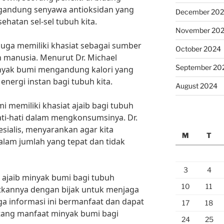
gandung senyawa antioksidan yang
December 20
atan sel-sel tubuh kita.
November 20
juga memiliki khasiat sebagai sumber
October 2024
h manusia. Menurut Dr. Michael
September 20
minyak bumi mengandung kalori yang
nergi instan bagi tubuh kita.
August 2024
memiliki khasiat ajaib bagi tubuh
ati-hati dalam mengkonsumsinya. Dr.
esialis, menyarankan agar kita
M
T
am jumlah yang tepat dan tidak
3
4
t ajaib minyak bumi bagi tubuh
10
11
kannya dengan bijak untuk menjaga
a informasi ini bermanfaat dan dapat
17
18
ang manfaat minyak bumi bagi
24
25