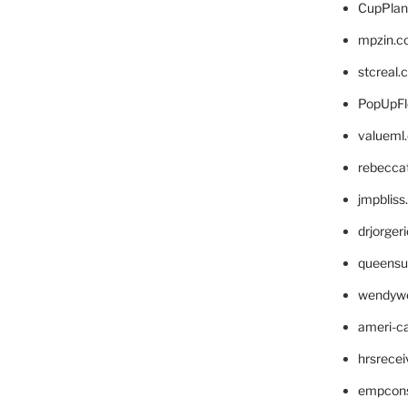
CupPlan
mpzin.c
stcreal.
PopUpFl
valueml
rebecca
jmpblis
drjorger
queensu
wendyw
ameri-
hrsrece
empcon