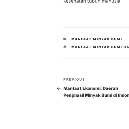
kesehatan tubuh manusia.
CATEGORIES
MANFAAT MINYAK BUMI
TAGS
MANFAAT MINYAK BUMI B
Post
Previous
PREVIOUS
navigation
Post
Manfaat Ekonomi: Daerah
Penghasil Minyak Bumi di Indo