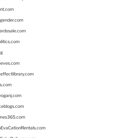
nnt.com
gender.com
ardssale.com
litics.com
rg
neves.com
ffectlibrary.com
ns.com
yoganj.com
rceblogs.com
ames365.com
EvaCationRentals.com