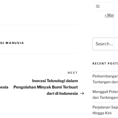
31
« Mar
Search
AGI MANUSIA
for:
RECENT POST
NEXT
Next
Perkembangan I
Post
Inovasi Teknologi dalam
Tantangan dan
nesia
Pengolahan Minyak Bumi Terbuat
Menggali Poten
dari di Indonesia
dan Tantangan
Perjalanan Seja
Hingga Kini