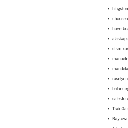
hingsto
choosea
hoverbo
alaskapo
stsmp.o
manoel
mandelae
roselyn
balance
salesfo
TrainG
Baytown