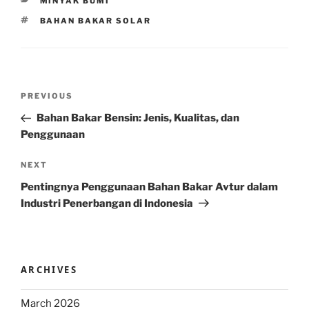
CATEGORIES
MINYAK BUMI
TAGS
BAHAN BAKAR SOLAR
Post
Previous
PREVIOUS
navigation
Post
Bahan Bakar Bensin: Jenis, Kualitas, dan
Penggunaan
Next
NEXT
Post
Pentingnya Penggunaan Bahan Bakar Avtur dalam
Industri Penerbangan di Indonesia
ARCHIVES
March 2026