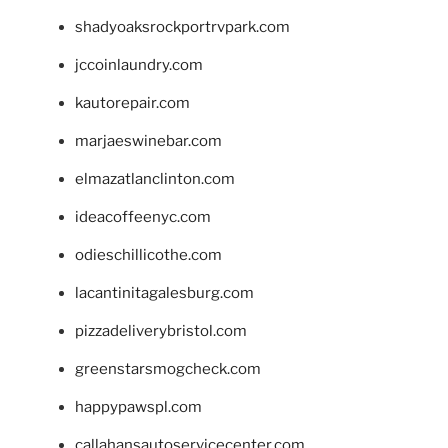
shadyoaksrockportrvpark.com
jccoinlaundry.com
kautorepair.com
marjaeswinebar.com
elmazatlanclinton.com
ideacoffeenyc.com
odieschillicothe.com
lacantinitagalesburg.com
pizzadeliverybristol.com
greenstarsmogcheck.com
happypawspl.com
callahansautoservicecenter.com