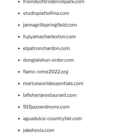
friendsofbroderickpark.com
studiopiattellina.com
jannagrillspringfield.com
fujiyamacharleston.com
elpatronchardon.com
donglaishun-order.com
fiamc-rome2022.org
mariceworldessentials.com
lafisheriarestaurant.com
915jazzandmore.com
aguadulce-countryfair.com
jakehovis.com