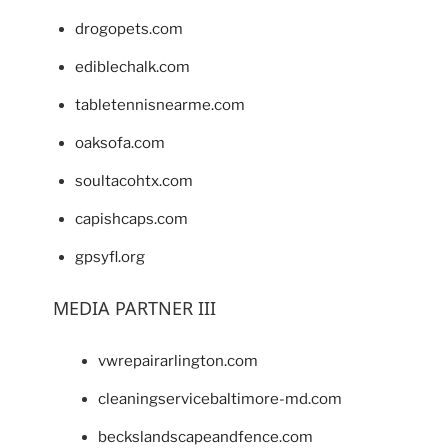
drogopets.com
ediblechalk.com
tabletennisnearme.com
oaksofa.com
soultacohtx.com
capishcaps.com
gpsyfl.org
MEDIA PARTNER III
vwrepairarlington.com
cleaningservicebaltimore-md.com
beckslandscapeandfence.com