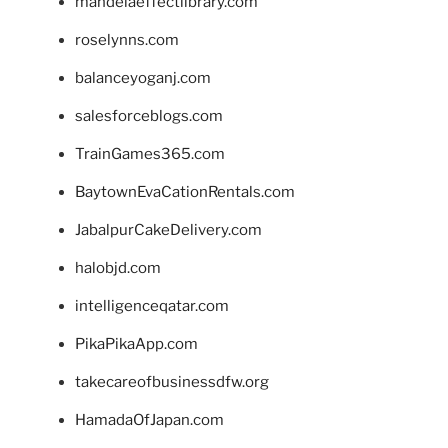
mandelaeffectlibrary.com
roselynns.com
balanceyoganj.com
salesforceblogs.com
TrainGames365.com
BaytownEvaCationRentals.com
JabalpurCakeDelivery.com
halobjd.com
intelligenceqatar.com
PikaPikaApp.com
takecareofbusinessdfw.org
HamadaOfJapan.com