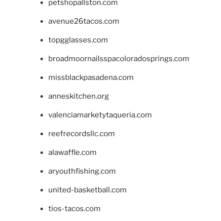
petshopallston.com
avenue26tacos.com
topgglasses.com
broadmoornailsspacoloradosprings.com
missblackpasadena.com
anneskitchen.org
valenciamarketytaqueria.com
reefrecordsllc.com
alawaffle.com
aryouthfishing.com
united-basketball.com
tios-tacos.com