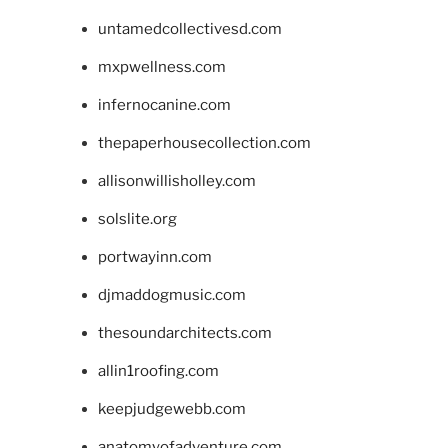
untamedcollectivesd.com
mxpwellness.com
infernocanine.com
thepaperhousecollection.com
allisonwillisholley.com
solslite.org
portwayinn.com
djmaddogmusic.com
thesoundarchitects.com
allin1roofing.com
keepjudgewebb.com
anatomyofadventure.com