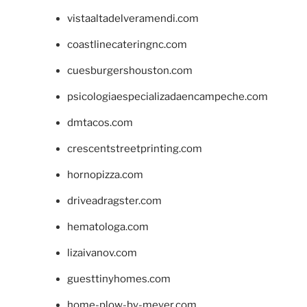
vistaaltadelveramendi.com
coastlinecateringnc.com
cuesburgershouston.com
psicologiaespecializadaencampeche.com
dmtacos.com
crescentstreetprinting.com
hornopizza.com
driveadragster.com
hematologa.com
lizaivanov.com
guesttinyhomes.com
home-plow-by-meyer.com