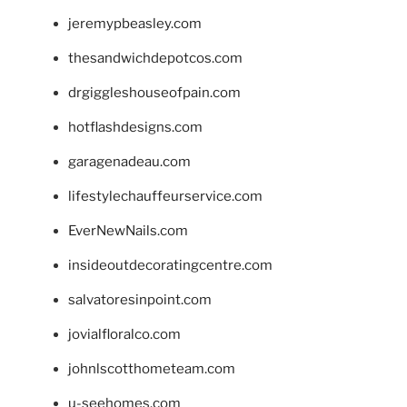
jeremypbeasley.com
thesandwichdepotcos.com
drgiggleshouseofpain.com
hotflashdesigns.com
garagenadeau.com
lifestylechauffeurservice.com
EverNewNails.com
insideoutdecoratingcentre.com
salvatoresinpoint.com
jovialfloralco.com
johnlscotthometeam.com
u-seehomes.com