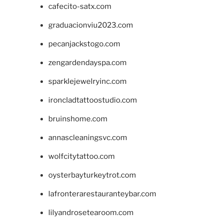
cafecito-satx.com
graduacionviu2023.com
pecanjackstogo.com
zengardendayspa.com
sparklejewelryinc.com
ironcladtattoostudio.com
bruinshome.com
annascleaningsvc.com
wolfcitytattoo.com
oysterbayturkeytrot.com
lafronterarestauranteybar.com
lilyandrosetearoom.com