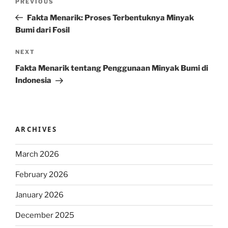
Previous
PREVIOUS
navigation
Post
Fakta Menarik: Proses Terbentuknya Minyak
Bumi dari Fosil
Next
NEXT
Post
Fakta Menarik tentang Penggunaan Minyak Bumi di
Indonesia
ARCHIVES
March 2026
February 2026
January 2026
December 2025