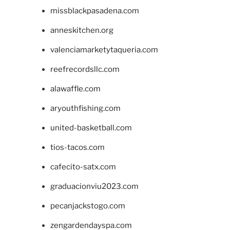
missblackpasadena.com
anneskitchen.org
valenciamarketytaqueria.com
reefrecordsllc.com
alawaffle.com
aryouthfishing.com
united-basketball.com
tios-tacos.com
cafecito-satx.com
graduacionviu2023.com
pecanjackstogo.com
zengardendayspa.com