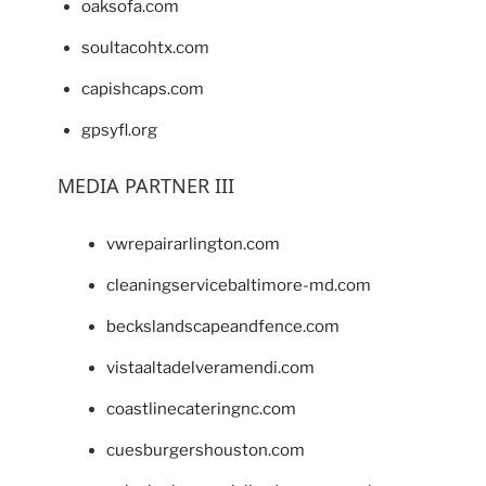
oaksofa.com
soultacohtx.com
capishcaps.com
gpsyfl.org
MEDIA PARTNER III
vwrepairarlington.com
cleaningservicebaltimore-md.com
beckslandscapeandfence.com
vistaaltadelveramendi.com
coastlinecateringnc.com
cuesburgershouston.com