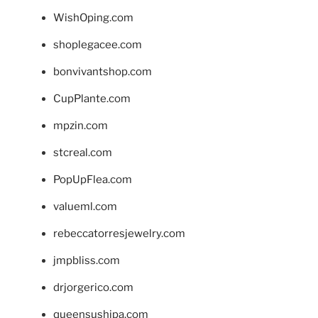
WishOping.com
shoplegacee.com
bonvivantshop.com
CupPlante.com
mpzin.com
stcreal.com
PopUpFlea.com
valueml.com
rebeccatorresjewelry.com
jmpbliss.com
drjorgerico.com
queensushipa.com