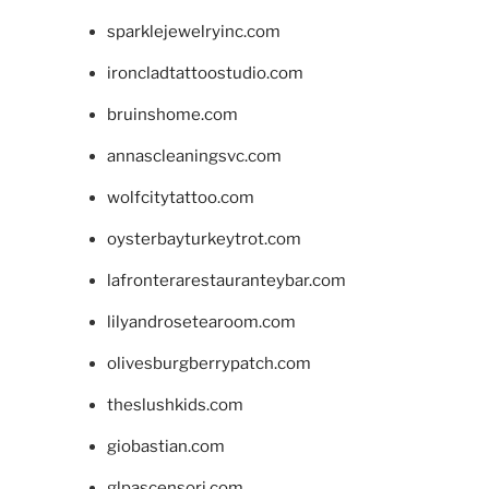
sparklejewelryinc.com
ironcladtattoostudio.com
bruinshome.com
annascleaningsvc.com
wolfcitytattoo.com
oysterbayturkeytrot.com
lafronterarestauranteybar.com
lilyandrosetearoom.com
olivesburgberrypatch.com
theslushkids.com
giobastian.com
glpascensori.com