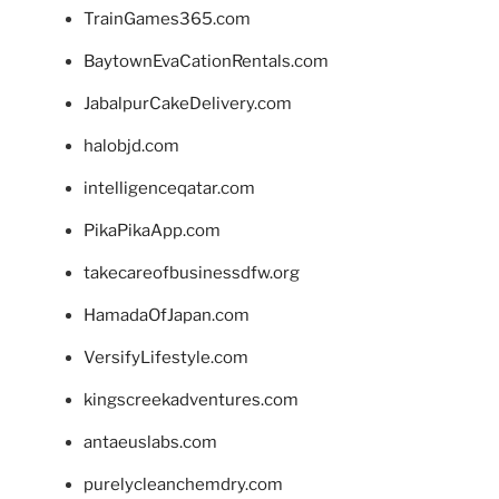
TrainGames365.com
BaytownEvaCationRentals.com
JabalpurCakeDelivery.com
halobjd.com
intelligenceqatar.com
PikaPikaApp.com
takecareofbusinessdfw.org
HamadaOfJapan.com
VersifyLifestyle.com
kingscreekadventures.com
antaeuslabs.com
purelycleanchemdry.com