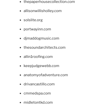
thepaperhousecollection.com
allisonwillisholley.com
solslite.org
portwayinn.com
djmaddogmusic.com
thesoundarchitects.com
allin1roofing.com
keepjudgewebb.com
anatomyofadventure.com
drivancastillo.com
cmmedspa.com
midletontkd.com