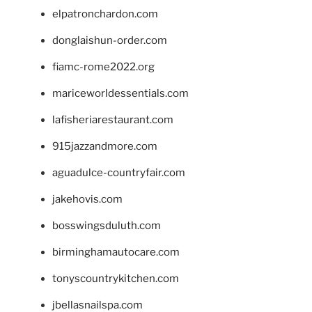
elpatronchardon.com
donglaishun-order.com
fiamc-rome2022.org
mariceworldessentials.com
lafisheriarestaurant.com
915jazzandmore.com
aguadulce-countryfair.com
jakehovis.com
bosswingsduluth.com
birminghamautocare.com
tonyscountrykitchen.com
jbellasnailspa.com