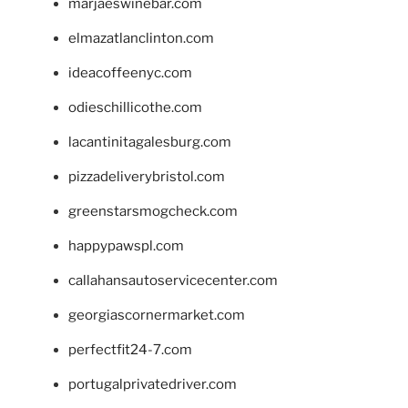
marjaeswinebar.com
elmazatlanclinton.com
ideacoffeenyc.com
odieschillicothe.com
lacantinitagalesburg.com
pizzadeliverybristol.com
greenstarsmogcheck.com
happypawspl.com
callahansautoservicecenter.com
georgiascornermarket.com
perfectfit24-7.com
portugalprivatedriver.com