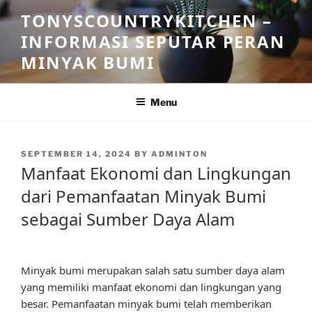
Skip
TONYSCOUNTRYKITCHEN –
to
INFORMASI SEPUTAR PERAN
content
MINYAK BUMI
Menu
POSTED
SEPTEMBER 14, 2024
BY
ADMINTON
ON
Manfaat Ekonomi dan Lingkungan
dari Pemanfaatan Minyak Bumi
sebagai Sumber Daya Alam
Minyak bumi merupakan salah satu sumber daya alam
yang memiliki manfaat ekonomi dan lingkungan yang
besar. Pemanfaatan minyak bumi telah memberikan