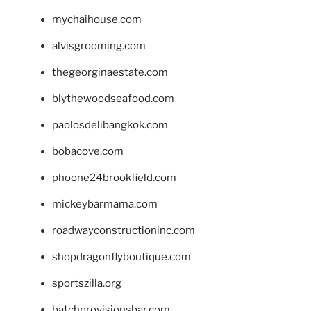
mychaihouse.com
alvisgrooming.com
thegeorginaestate.com
blythewoodseafood.com
paolosdelibangkok.com
bobacove.com
phoone24brookfield.com
mickeybarmama.com
roadwayconstructioninc.com
shopdragonflyboutique.com
sportszilla.org
batchprovisionsbar.com