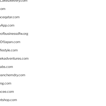
rCakeDelivery.com
.com
enceqatar.com
aApp.com
eofbusinessdfw.org
OfJapan.com
ifestyle.com
eekadventures.com
labs.com
leanchemdry.com
ing.com
acee.com
ntshop.com