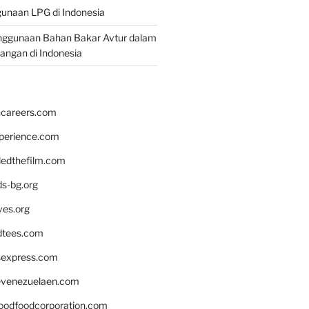
unaan LPG di Indonesia
nggunaan Bahan Bakar Avtur dalam
bangan di Indonesia
hcareers.com
xperience.com
edthefilm.com
ds-bg.org
ves.org
tees.com
rsexpress.com
venezuelaen.com
oodfoodcorporation.com