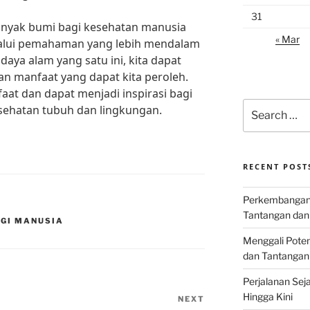
31
nyak bumi bagi kesehatan manusia
« Mar
lalui pemahaman yang lebih mendalam
aya alam yang satu ini, kita dapat
n manfaat yang dapat kita peroleh.
aat dan dapat menjadi inspirasi bagi
Search
sehatan tubuh dan lingkungan.
for:
RECENT POST
Perkembangan I
Tantangan dan
AGI MANUSIA
Menggali Poten
dan Tantangan
Perjalanan Seja
Hingga Kini
NEXT
Next