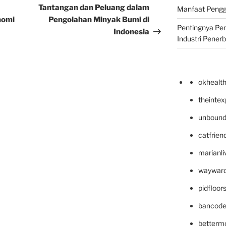
Post
Tantangan dan Peluang dalam
Manfaat Pengg
nomi
Pengolahan Minyak Bumi di
Pentingnya Pe
Indonesia
Industri Pener
okhealt
theinte
unbound
catfrien
marianli
wayward
pidfloo
bancode
betterm