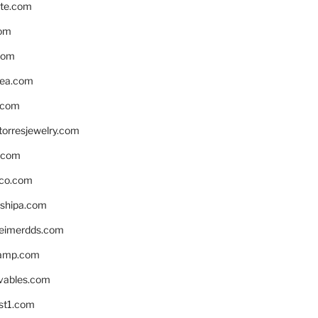
te.com
om
com
ea.com
.com
torresjewelry.com
s.com
ico.com
shipa.com
eimerdds.com
camp.com
ivables.com
st1.com