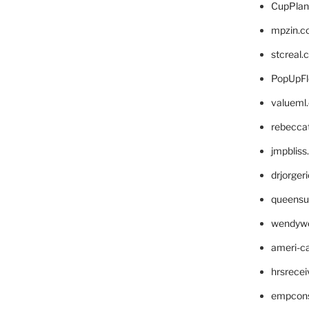
CupPlan
mpzin.c
stcreal.
PopUpFl
valueml
rebecca
jmpblis
drjorger
queensu
wendyw
ameri-
hrsrece
empcon