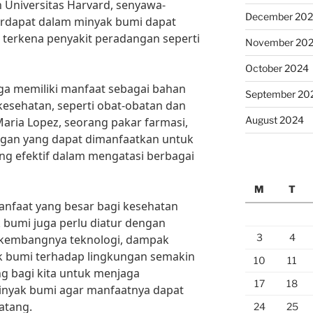
h Universitas Harvard, senyawa-
December 20
erdapat dalam minyak bumi dapat
terkena penyakit peradangan seperti
November 20
October 2024
uga memiliki manfaat sebagai bahan
September 20
esehatan, seperti obat-obatan dan
August 2024
Maria Lopez, seorang pakar farmasi,
gan yang dapat dimanfaatkan untuk
g efektif dalam mengatasi berbagai
M
T
nfaat yang besar bagi kesehatan
bumi juga perlu diatur dengan
3
4
erkembangnya teknologi, dampak
yak bumi terhadap lingkungan semakin
10
11
ing bagi kita untuk menjaga
17
18
inyak bumi agar manfaatnya dapat
atang.
24
25