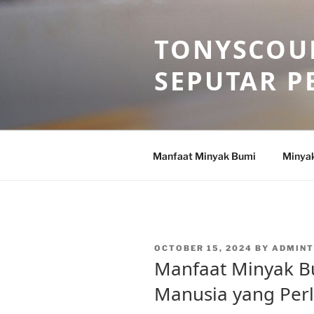
Skip
to
TONYSCOU
content
SEPUTAR P
Manfaat Minyak Bumi
Minya
POSTED
OCTOBER 15, 2024
BY
ADMIN
ON
Manfaat Minyak B
Manusia yang Perl