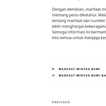
Dengan demikian, manfaat mi
memang perlu diketahui. Me
tentang manfaat dari sumber d
lebih menghargai keberagama
Semoga informasi ini bermanf
kita semua untuk menjaga ke
CATEGORIES
MANFAAT MINYAK BUMI
TAGS
MANFAAT MINYAK BUMI B
Post
Previous
PREVIOUS