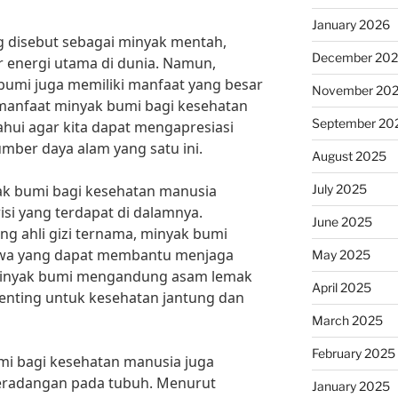
January 2026
g disebut sebagai minyak mentah,
December 20
 energi utama di dunia. Namun,
umi juga memiliki manfaat yang besar
November 20
 manfaat minyak bumi bagi kesehatan
September 20
hui agar kita dapat mengapresiasi
ber daya alam yang satu ini.
August 2025
July 2025
k bumi bagi kesehatan manusia
si yang terdapat di dalamnya.
June 2025
ng ahli gizi ternama, minyak bumi
a yang dapat membantu menjaga
May 2025
Minyak bumi mengandung asam lemak
April 2025
nting untuk kesehatan jantung dan
March 2025
February 2025
umi bagi kesehatan manusia juga
eradangan pada tubuh. Menurut
January 2025