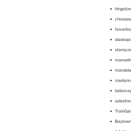
hingsto
choosea
hoverbo
alaskapo
stsmp.o
manoel
mandelae
roselyn
balance
salesfo
TrainG
Baytown