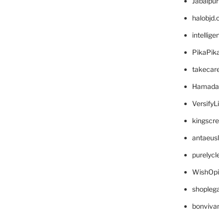
Jabalpu
halobjd
intellig
PikaPik
takecar
Hamada
VersifyL
kingscr
antaeus
purelyc
WishOp
shopleg
bonviva