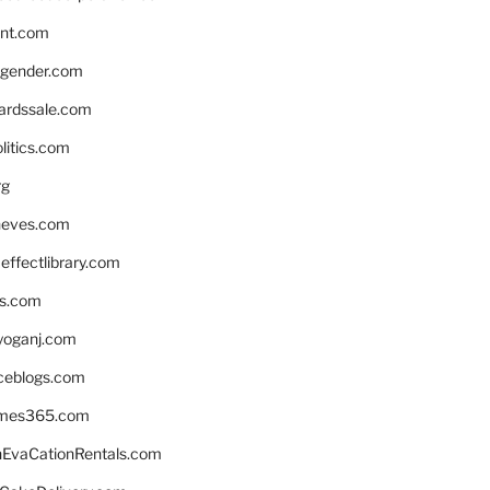
nnt.com
gender.com
ardssale.com
litics.com
rg
neves.com
ffectlibrary.com
ns.com
yoganj.com
rceblogs.com
ames365.com
EvaCationRentals.com