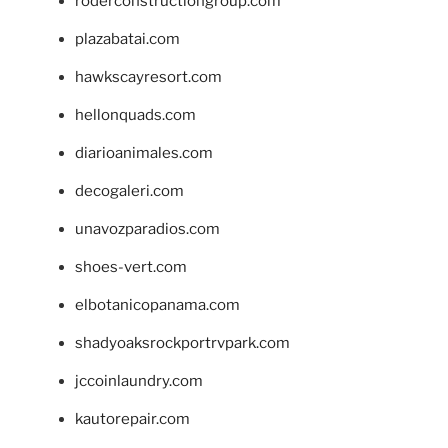
roderconstructiongroup.com
plazabatai.com
hawkscayresort.com
hellonquads.com
diarioanimales.com
decogaleri.com
unavozparadios.com
shoes-vert.com
elbotanicopanama.com
shadyoaksrockportrvpark.com
jccoinlaundry.com
kautorepair.com