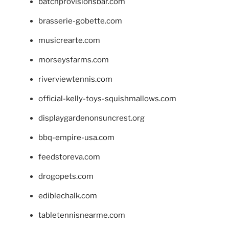
batchprovisionsbar.com
brasserie-gobette.com
musicrearte.com
morseysfarms.com
riverviewtennis.com
official-kelly-toys-squishmallows.com
displaygardenonsuncrest.org
bbq-empire-usa.com
feedstoreva.com
drogopets.com
ediblechalk.com
tabletennisnearme.com