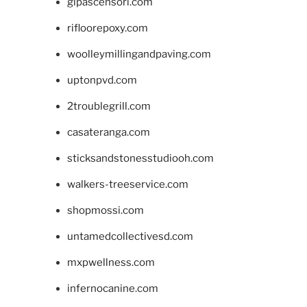
glpascensori.com
rifloorepoxy.com
woolleymillingandpaving.com
uptonpvd.com
2troublegrill.com
casateranga.com
sticksandstonesstudiooh.com
walkers-treeservice.com
shopmossi.com
untamedcollectivesd.com
mxpwellness.com
infernocanine.com