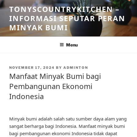
Skip
TONYSCOUNTRYKITCHEN –
to
INFORMASI SEPUTAR PERAN
content
MINYAK BUMI
Menu
POSTED
NOVEMBER 17, 2024
BY
ADMINTON
ON
Manfaat Minyak Bumi bagi
Pembangunan Ekonomi
Indonesia
Minyak bumi adalah salah satu sumber daya alam yang
sangat berharga bagi Indonesia. Manfaat minyak bumi
bagi pembangunan ekonomi Indonesia tidak dapat