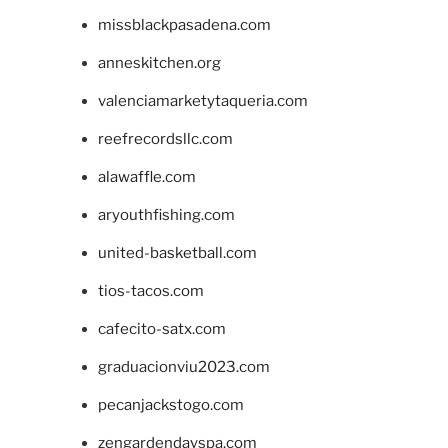
missblackpasadena.com
anneskitchen.org
valenciamarketytaqueria.com
reefrecordsllc.com
alawaffle.com
aryouthfishing.com
united-basketball.com
tios-tacos.com
cafecito-satx.com
graduacionviu2023.com
pecanjackstogo.com
zengardendayspa.com