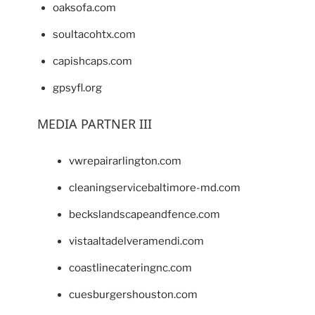
oaksofa.com
soultacohtx.com
capishcaps.com
gpsyfl.org
MEDIA PARTNER III
vwrepairarlington.com
cleaningservicebaltimore-md.com
beckslandscapeandfence.com
vistaaltadelveramendi.com
coastlinecateringnc.com
cuesburgershouston.com