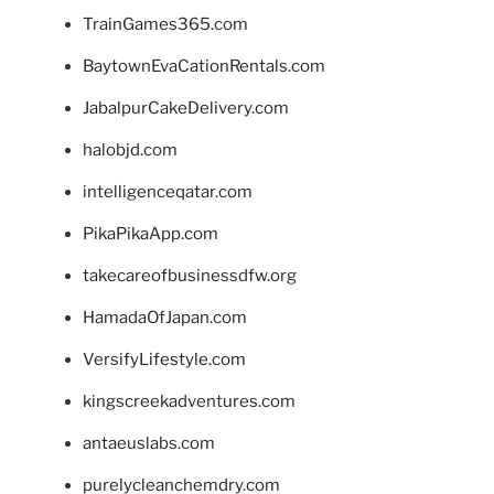
TrainGames365.com
BaytownEvaCationRentals.com
JabalpurCakeDelivery.com
halobjd.com
intelligenceqatar.com
PikaPikaApp.com
takecareofbusinessdfw.org
HamadaOfJapan.com
VersifyLifestyle.com
kingscreekadventures.com
antaeuslabs.com
purelycleanchemdry.com