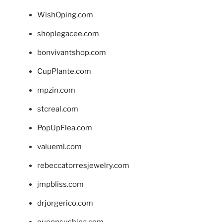
WishOping.com
shoplegacee.com
bonvivantshop.com
CupPlante.com
mpzin.com
stcreal.com
PopUpFlea.com
valueml.com
rebeccatorresjewelry.com
jmpbliss.com
drjorgerico.com
queensushipa.com