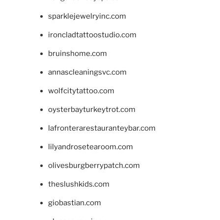
sparklejewelryinc.com
ironcladtattoostudio.com
bruinshome.com
annascleaningsvc.com
wolfcitytattoo.com
oysterbayturkeytrot.com
lafronterarestauranteybar.com
lilyandrosetearoom.com
olivesburgberrypatch.com
theslushkids.com
giobastian.com