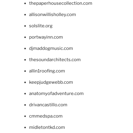
thepaperhousecollection.com
allisonwillisholley.com
solslite.org
portwayinn.com
djmaddogmusic.com
thesoundarchitects.com
allin1roofing.com
keepjudgewebb.com
anatomyofadventure.com
drivancastillo.com
cmmedspa.com
midletontkd.com