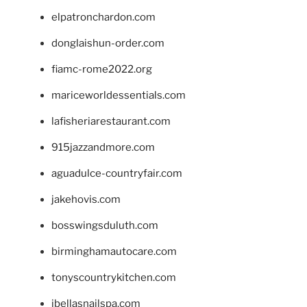
elpatronchardon.com
donglaishun-order.com
fiamc-rome2022.org
mariceworldessentials.com
lafisheriarestaurant.com
915jazzandmore.com
aguadulce-countryfair.com
jakehovis.com
bosswingsduluth.com
birminghamautocare.com
tonyscountrykitchen.com
jbellasnailspa.com