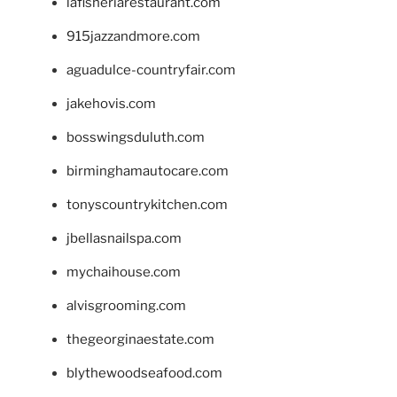
lafisheriarestaurant.com
915jazzandmore.com
aguadulce-countryfair.com
jakehovis.com
bosswingsduluth.com
birminghamautocare.com
tonyscountrykitchen.com
jbellasnailspa.com
mychaihouse.com
alvisgrooming.com
thegeorginaestate.com
blythewoodseafood.com