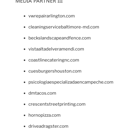
MEDIA PARTNER III
vwrepairarlington.com
cleaningservicebaltimore-md.com
beckslandscapeandfence.com
vistaaltadelveramendi.com
coastlinecateringnc.com
cuesburgershouston.com
psicologiaespecializadaencampeche.com
dmtacos.com
crescentstreetprinting.com
hornopizza.com
driveadragster.com