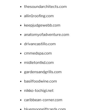
thesoundarchitects.com
allin1roofing.com
keepjudgewebb.com
anatomyofadventure.com
drivancastillo.com
cmmedspa.com
midletontkd.com
gardensandgrills.com
basilfoodwine.com
nikko-tochigi.net
caribbean-corner.com
bluemoongiftcards.com