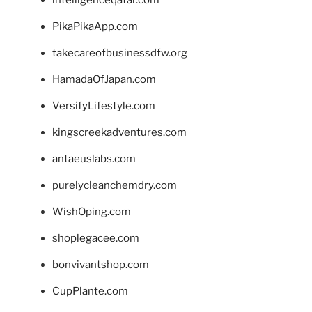
PikaPikaApp.com
takecareofbusinessdfw.org
HamadaOfJapan.com
VersifyLifestyle.com
kingscreekadventures.com
antaeuslabs.com
purelycleanchemdry.com
WishOping.com
shoplegacee.com
bonvivantshop.com
CupPlante.com