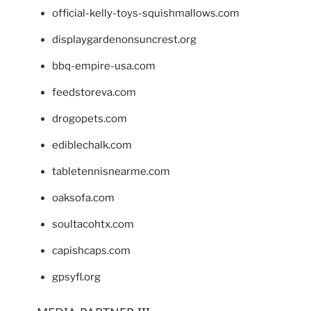
official-kelly-toys-squishmallows.com
displaygardenonsuncrest.org
bbq-empire-usa.com
feedstoreva.com
drogopets.com
ediblechalk.com
tabletennisnearme.com
oaksofa.com
soultacohtx.com
capishcaps.com
gpsyfl.org