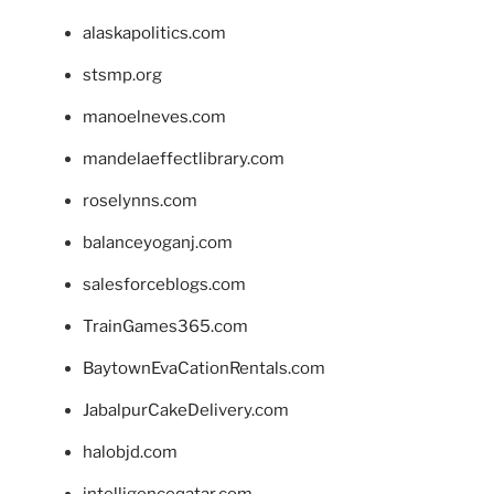
alaskapolitics.com
stsmp.org
manoelneves.com
mandelaeffectlibrary.com
roselynns.com
balanceyoganj.com
salesforceblogs.com
TrainGames365.com
BaytownEvaCationRentals.com
JabalpurCakeDelivery.com
halobjd.com
intelligenceqatar.com