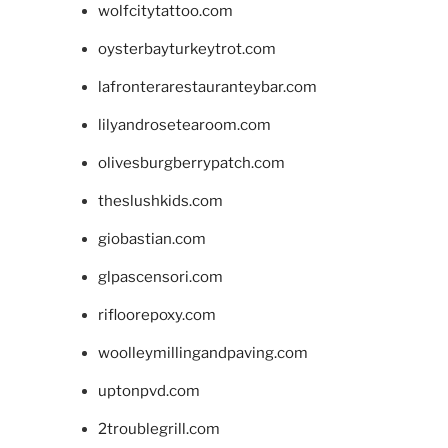
wolfcitytattoo.com
oysterbayturkeytrot.com
lafronterarestauranteybar.com
lilyandrosetearoom.com
olivesburgberrypatch.com
theslushkids.com
giobastian.com
glpascensori.com
rifloorepoxy.com
woolleymillingandpaving.com
uptonpvd.com
2troublegrill.com