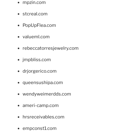
mpzin.com
stcreal.com
PopUpFlea.com
valueml.com
rebeccatorresjewelry.com
jmpbliss.com
drjorgerico.com
queensushipa.com
wendyweimerdds.com
ameri-camp.com
hrsreceivables.com
empconst1.com