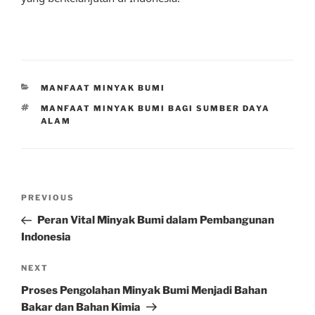
CATEGORIES
MANFAAT MINYAK BUMI
TAGS
MANFAAT MINYAK BUMI BAGI SUMBER DAYA
ALAM
Post
Previous
PREVIOUS
navigation
Post
Peran Vital Minyak Bumi dalam Pembangunan
Indonesia
Next
NEXT
Post
Proses Pengolahan Minyak Bumi Menjadi Bahan
Bakar dan Bahan Kimia