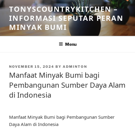
Skip
TONYSCOUNTRYKITCHEN –
to
INFORMASI SEPUTAR PERAN
content
MINYAK BUMI
Menu
POSTED
NOVEMBER 15, 2024
BY
ADMINTON
ON
Manfaat Minyak Bumi bagi
Pembangunan Sumber Daya Alam
di Indonesia
Manfaat Minyak Bumi bagi Pembangunan Sumber
Daya Alam di Indonesia