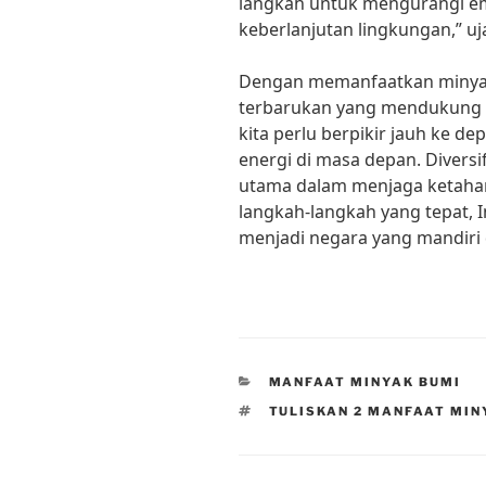
langkah untuk mengurangi em
keberlanjutan lingkungan,” uja
Dengan memanfaatkan minyak
terbarukan yang mendukung
kita perlu berpikir jauh ke 
energi di masa depan. Diversi
utama dalam menjaga ketaha
langkah-langkah yang tepat,
menjadi negara yang mandiri 
CATEGORIES
MANFAAT MINYAK BUMI
TAGS
TULISKAN 2 MANFAAT MIN