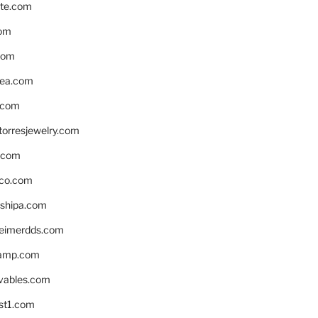
te.com
om
com
ea.com
.com
torresjewelry.com
s.com
ico.com
shipa.com
eimerdds.com
camp.com
ivables.com
st1.com