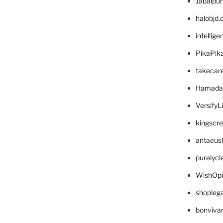
Jabalpu
halobjd
intellig
PikaPik
takecar
Hamada
VersifyL
kingscr
antaeus
purelyc
WishOp
shopleg
bonviva