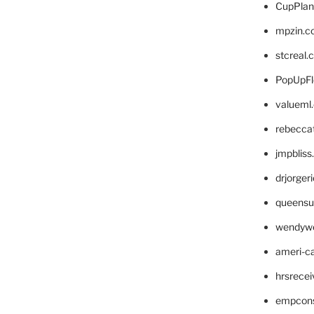
CupPlan
mpzin.c
stcreal.
PopUpFl
valueml
rebecca
jmpblis
drjorger
queensu
wendyw
ameri-
hrsrece
empcon