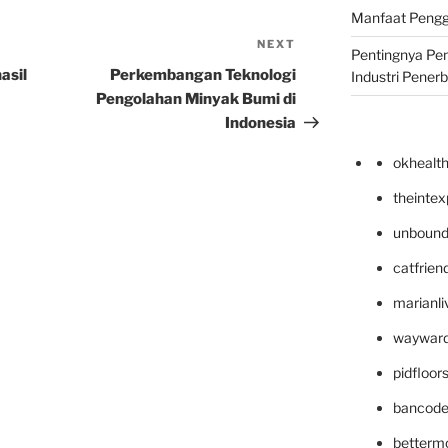
Manfaat Pengg
NEXT
Next
Pentingnya Pe
Post
asil
Perkembangan Teknologi
Industri Pener
Pengolahan Minyak Bumi di
Indonesia
okhealt
theinte
unbound
catfrien
marianli
wayward
pidfloo
bancode
betterm