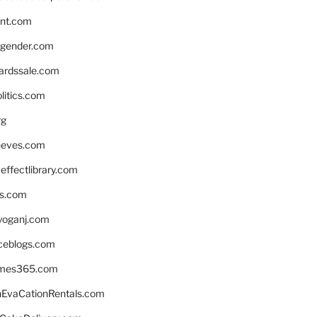
nnt.com
gender.com
ardssale.com
litics.com
rg
neves.com
ffectlibrary.com
ns.com
yoganj.com
rceblogs.com
ames365.com
EvaCationRentals.com