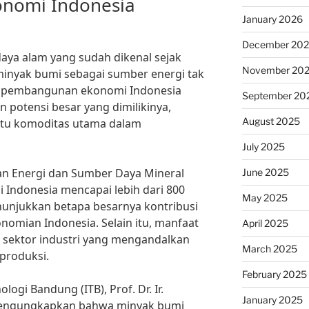
nomi Indonesia
January 2026
December 20
aya alam yang sudah dikenal sejak
November 20
minyak bumi sebagai sumber energi tak
 pembangunan ekonomi Indonesia
September 20
 potensi besar yang dimilikinya,
August 2025
atu komoditas utama dalam
July 2025
an Energi dan Sumber Daya Mineral
June 2025
 Indonesia mencapai lebih dari 800
May 2025
menunjukkan betapa besarnya kontribusi
omian Indonesia. Selain itu, manfaat
April 2025
i sektor industri yang mengandalkan
March 2025
 produksi.
February 2025
ologi Bandung (ITB), Prof. Dr. Ir.
January 2025
mengungkapkan bahwa minyak bumi