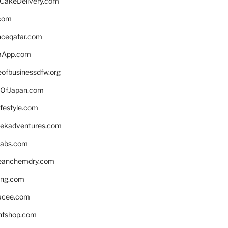
rCakeDelivery.com
.com
enceqatar.com
aApp.com
eofbusinessdfw.org
OfJapan.com
ifestyle.com
eekadventures.com
labs.com
leanchemdry.com
ing.com
acee.com
ntshop.com