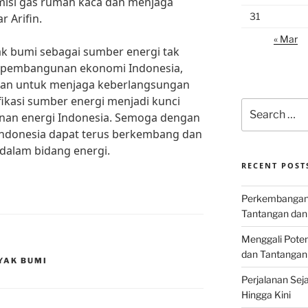
isi gas rumah kaca dan menjaga
31
r Arifin.
« Mar
 bumi sebagai sumber energi tak
 pembangunan ekonomi Indonesia,
depan untuk menjaga keberlangsungan
fikasi sumber energi menjadi kunci
Search
nan energi Indonesia. Semoga dengan
for:
 Indonesia dapat terus berkembang dan
dalam bidang energi.
RECENT POST
Perkembangan I
Tantangan dan
Menggali Poten
dan Tantangan
YAK BUMI
Perjalanan Seja
Hingga Kini