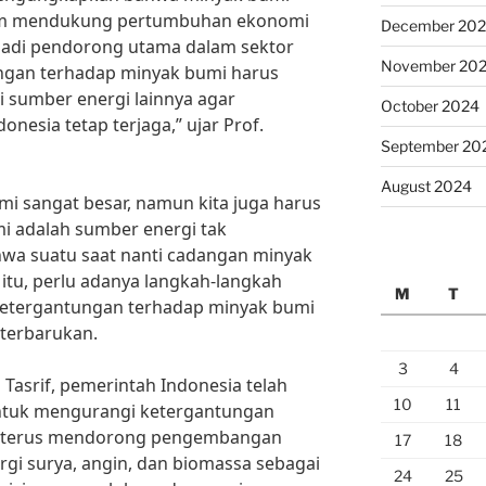
alam mendukung pertumbuhan ekonomi
December 20
jadi pendorong utama dalam sektor
November 20
ungan terhadap minyak bumi harus
i sumber energi lainnya agar
October 2024
esia tetap terjaga,” ujar Prof.
September 20
August 2024
i sangat besar, namun kita juga harus
 adalah sumber energi tak
ahwa suatu saat nanti cadangan minyak
 itu, perlu adanya langkah-langkah
M
T
ketergantungan terhadap minyak bumi
 terbarukan.
3
4
Tasrif, pemerintah Indonesia telah
10
11
ntuk mengurangi ketergantungan
i terus mendorong pengembangan
17
18
rgi surya, angin, dan biomassa sebagai
24
25