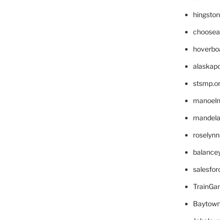
hingsto
choosea
hoverbo
alaskapo
stsmp.o
manoel
mandelae
roselyn
balance
salesfo
TrainG
Baytown