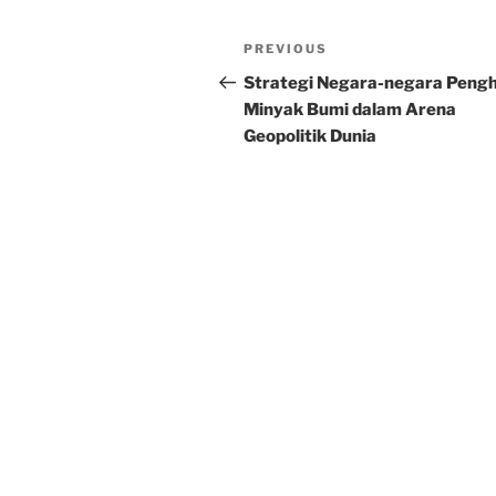
Post
Previous
PREVIOUS
navigation
Post
Strategi Negara-negara Pengh
Minyak Bumi dalam Arena
Geopolitik Dunia