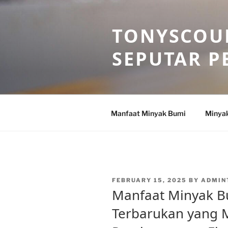
Skip
to
TONYSCOU
content
SEPUTAR P
Manfaat Minyak Bumi
Minya
POSTED
FEBRUARY 15, 2025
BY
ADMIN
ON
Manfaat Minyak B
Terbarukan yang