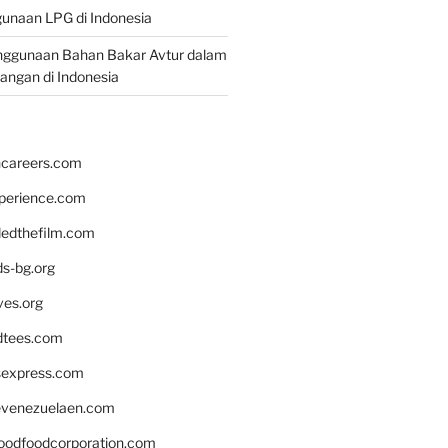
unaan LPG di Indonesia
nggunaan Bahan Bakar Avtur dalam
bangan di Indonesia
hcareers.com
xperience.com
edthefilm.com
ds-bg.org
ves.org
tees.com
rsexpress.com
venezuelaen.com
oodfoodcorporation.com