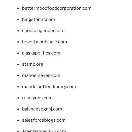
bettermoodfoodcorporation.com
hingstonnt.com
chooseagender.com
hoverboardssale.com
alaskapolitics.com
stsmp.org
manoelneves.com
mandelaeffectlibrary.com
roselynns.com
balanceyoganj.com
salesforceblogs.com
TrainGames365.com