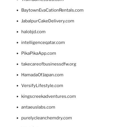
BaytownEvaCationRentals.com
JabalpurCakeDelivery.com
halobjd.com
intelligenceqatar.com
PikaPikaApp.com
takecareofbusinessdfw.org
HamadaOfJapan.com
VersifyLifestyle.com
kingscreekadventures.com
antaeuslabs.com
purelycleanchemdry.com