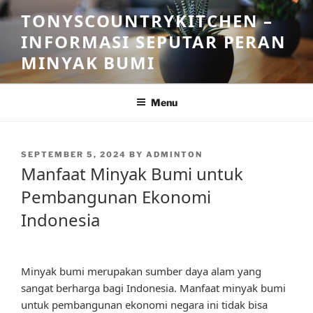
Skip
TONYSCOUNTRYKITCHEN –
to
INFORMASI SEPUTAR PERAN
content
MINYAK BUMI
Menu
POSTED
SEPTEMBER 5, 2024
BY
ADMINTON
ON
Manfaat Minyak Bumi untuk
Pembangunan Ekonomi
Indonesia
Minyak bumi merupakan sumber daya alam yang
sangat berharga bagi Indonesia. Manfaat minyak bumi
untuk pembangunan ekonomi negara ini tidak bisa