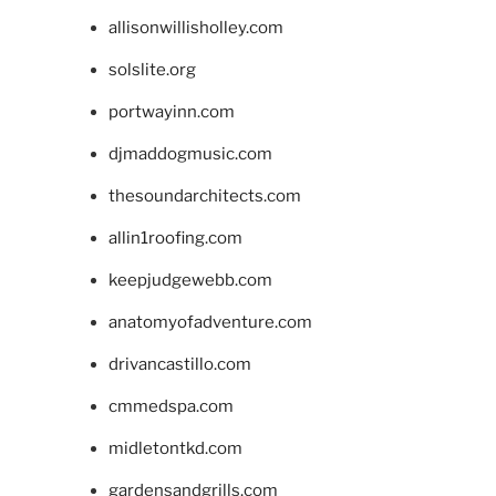
allisonwillisholley.com
solslite.org
portwayinn.com
djmaddogmusic.com
thesoundarchitects.com
allin1roofing.com
keepjudgewebb.com
anatomyofadventure.com
drivancastillo.com
cmmedspa.com
midletontkd.com
gardensandgrills.com