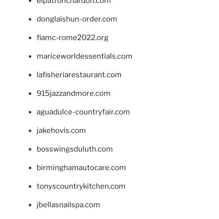
elpatronchardon.com
donglaishun-order.com
fiamc-rome2022.org
mariceworldessentials.com
lafisheriarestaurant.com
915jazzandmore.com
aguadulce-countryfair.com
jakehovis.com
bosswingsduluth.com
birminghamautocare.com
tonyscountrykitchen.com
jbellasnailspa.com