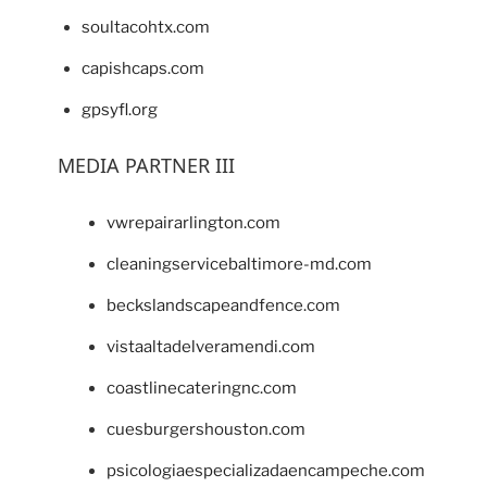
soultacohtx.com
capishcaps.com
gpsyfl.org
MEDIA PARTNER III
vwrepairarlington.com
cleaningservicebaltimore-md.com
beckslandscapeandfence.com
vistaaltadelveramendi.com
coastlinecateringnc.com
cuesburgershouston.com
psicologiaespecializadaencampeche.com