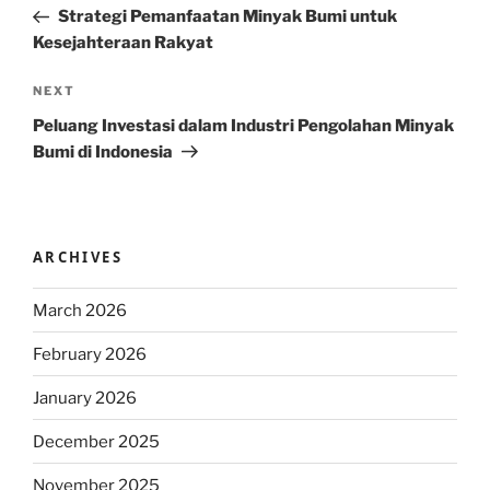
Post
Strategi Pemanfaatan Minyak Bumi untuk
Kesejahteraan Rakyat
Next
NEXT
Post
Peluang Investasi dalam Industri Pengolahan Minyak
Bumi di Indonesia
ARCHIVES
March 2026
February 2026
January 2026
December 2025
November 2025