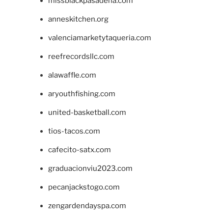
missblackpasadena.com
anneskitchen.org
valenciamarketytaqueria.com
reefrecordsllc.com
alawaffle.com
aryouthfishing.com
united-basketball.com
tios-tacos.com
cafecito-satx.com
graduacionviu2023.com
pecanjackstogo.com
zengardendayspa.com