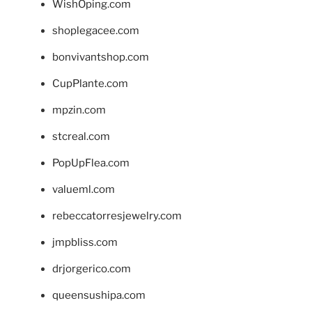
WishOping.com
shoplegacee.com
bonvivantshop.com
CupPlante.com
mpzin.com
stcreal.com
PopUpFlea.com
valueml.com
rebeccatorresjewelry.com
jmpbliss.com
drjorgerico.com
queensushipa.com