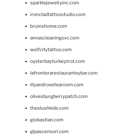
sparklejewelryinc.com
ironcladtattoostudio.com
bruinshome.com
annascleaningsvc.com
wolfcitytattoo.com
oysterbayturkeytrot.com
lafronterarestauranteybar.com
lilyandrosetearoom.com
olivesburgberrypatch.com
theslushkids.com
giobastian.com
glpascensori.com