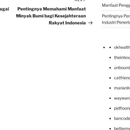
NEXT
Next
Manfaat Pengg
Post
agai
Pentingnya Memahami Manfaat
Minyak Bumi bagi Kesejahteraan
Pentingnya Pe
Industri Pener
Rakyat Indonesia
okhealt
theinte
unbound
catfrien
marianli
wayward
pidfloo
bancode
betterm