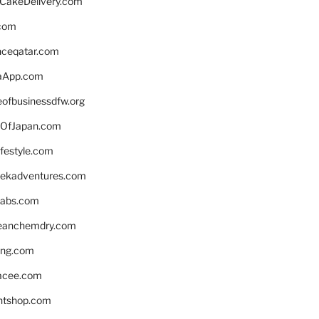
rCakeDelivery.com
.com
enceqatar.com
aApp.com
eofbusinessdfw.org
OfJapan.com
ifestyle.com
eekadventures.com
labs.com
leanchemdry.com
ing.com
acee.com
ntshop.com