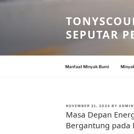
Skip
to
TONYSCOU
content
SEPUTAR P
Manfaat Minyak Bumi
Minya
POSTED
NOVEMBER 21, 2024
BY
ADMIN
ON
Masa Depan Energ
Bergantung pada 