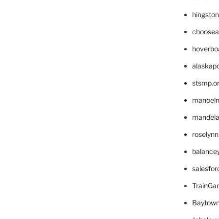
hingsto
choosea
hoverbo
alaskapo
stsmp.o
manoel
mandelae
roselyn
balance
salesfo
TrainG
Baytown