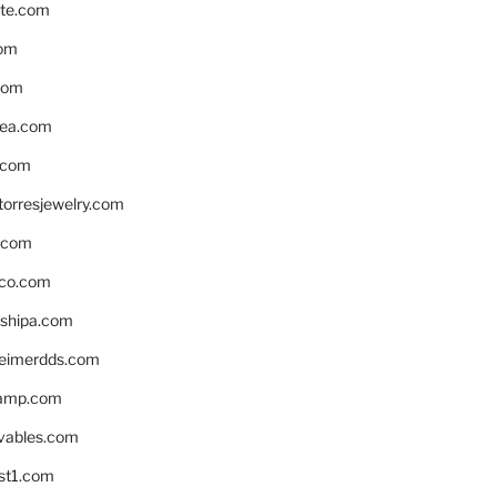
te.com
om
com
ea.com
.com
torresjewelry.com
s.com
ico.com
shipa.com
eimerdds.com
camp.com
ivables.com
st1.com