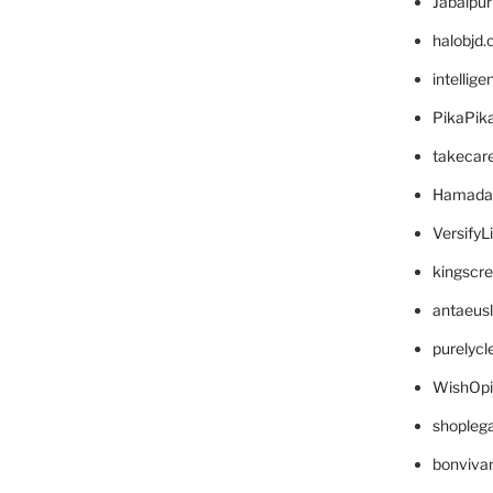
Jabalpu
halobjd
intellig
PikaPik
takecar
Hamada
VersifyL
kingscr
antaeus
purelyc
WishOp
shopleg
bonviva