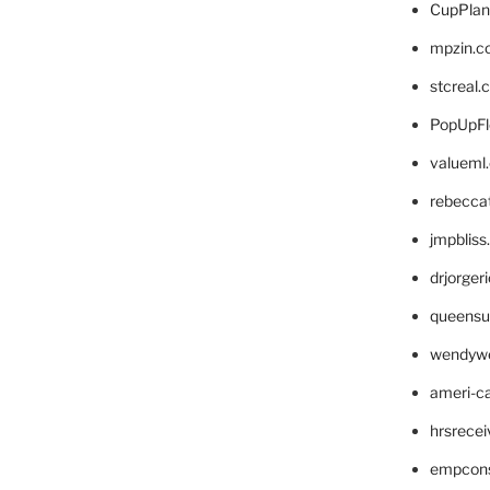
CupPlan
mpzin.c
stcreal.
PopUpFl
valueml
rebecca
jmpblis
drjorger
queensu
wendyw
ameri-
hrsrece
empcon