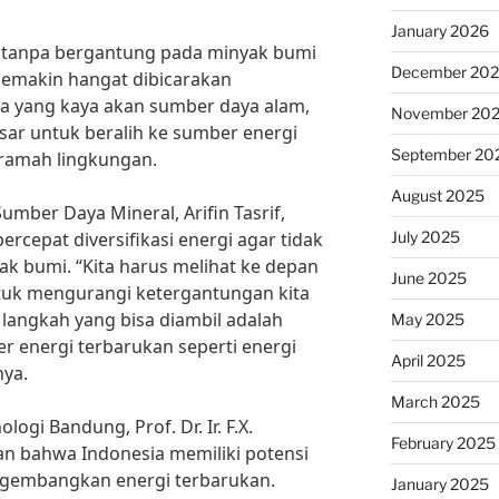
January 2026
 tanpa bergantung pada minyak bumi
December 20
emakin hangat dibicarakan
ra yang kaya akan sumber daya alam,
November 20
sar untuk beralih ke sumber energi
September 20
 ramah lingkungan.
August 2025
mber Daya Mineral, Arifin Tasrif,
July 2025
cepat diversifikasi energi agar tidak
ak bumi. “Kita harus melihat ke depan
June 2025
tuk mengurangi ketergantungan kita
 langkah yang bisa diambil adalah
May 2025
energi terbarukan seperti energi
April 2025
nya.
March 2025
logi Bandung, Prof. Dr. Ir. F.X.
February 2025
an bahwa Indonesia memiliki potensi
ngembangkan energi terbarukan.
January 2025