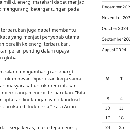
a miliki, energi matahari dapat menjadi
December 20
tuk mengurangi ketergantungan pada
November 20
October 2024
gi terbarukan juga dapat membantu
 kaca yang menjadi penyebab utama
September 20
n beralih ke energi terbarukan,
August 2024
kan peran penting dalam upaya
 global.
an dalam mengembangkan energi
h cukup besar. Diperlukan kerja sama
M
T
 dan masyarakat untuk menciptakan
ngembangan energi terbarukan. “Kita
3
4
nciptakan lingkungan yang kondusif
barukan di Indonesia,” kata Arifin
10
11
17
18
dan kerja keras, masa depan energi
24
25