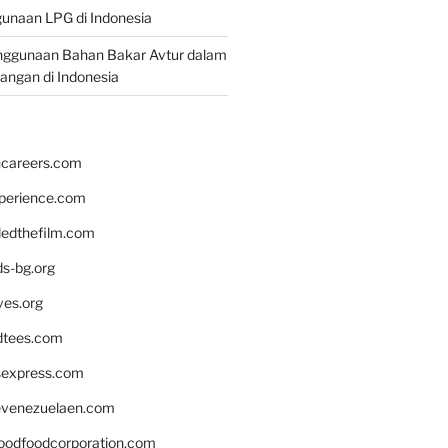
unaan LPG di Indonesia
nggunaan Bahan Bakar Avtur dalam
bangan di Indonesia
hcareers.com
xperience.com
edthefilm.com
ds-bg.org
ves.org
tees.com
rsexpress.com
venezuelaen.com
oodfoodcorporation.com