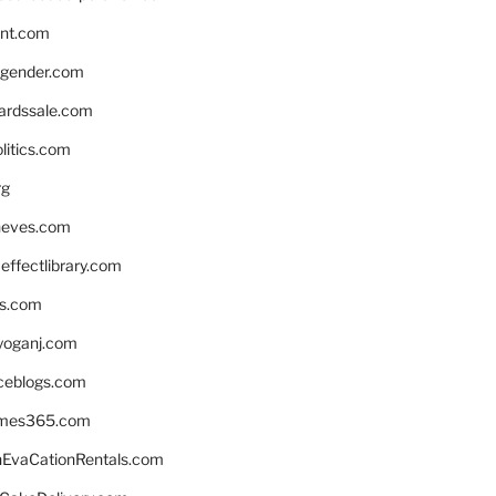
nnt.com
gender.com
ardssale.com
litics.com
rg
neves.com
ffectlibrary.com
ns.com
yoganj.com
rceblogs.com
ames365.com
EvaCationRentals.com