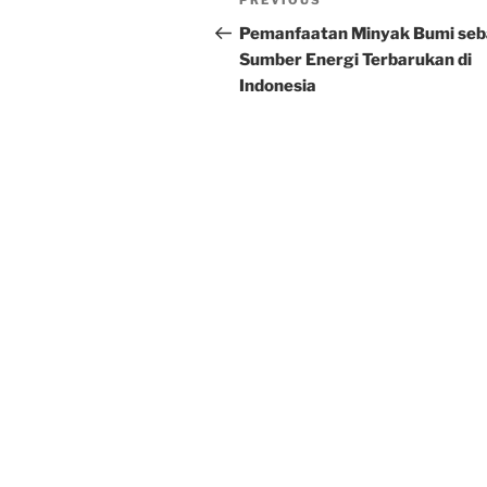
Previous
PREVIOUS
navigation
Post
Pemanfaatan Minyak Bumi seb
Sumber Energi Terbarukan di
Indonesia