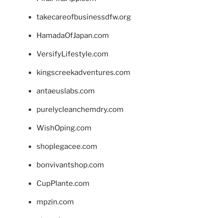
takecareofbusinessdfw.org
HamadaOfJapan.com
VersifyLifestyle.com
kingscreekadventures.com
antaeuslabs.com
purelycleanchemdry.com
WishOping.com
shoplegacee.com
bonvivantshop.com
CupPlante.com
mpzin.com