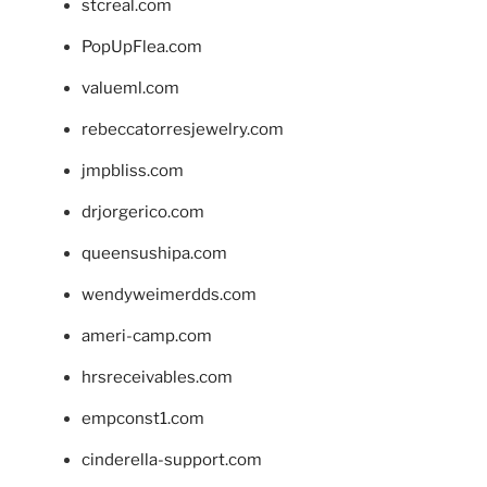
stcreal.com
PopUpFlea.com
valueml.com
rebeccatorresjewelry.com
jmpbliss.com
drjorgerico.com
queensushipa.com
wendyweimerdds.com
ameri-camp.com
hrsreceivables.com
empconst1.com
cinderella-support.com