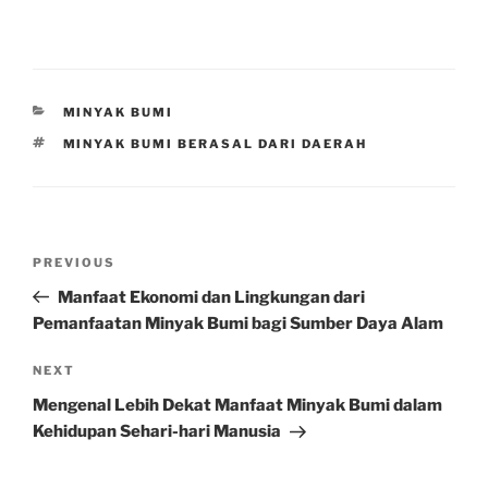
CATEGORIES
MINYAK BUMI
TAGS
MINYAK BUMI BERASAL DARI DAERAH
Post
Previous
PREVIOUS
navigation
Post
Manfaat Ekonomi dan Lingkungan dari
Pemanfaatan Minyak Bumi bagi Sumber Daya Alam
Next
NEXT
Post
Mengenal Lebih Dekat Manfaat Minyak Bumi dalam
Kehidupan Sehari-hari Manusia