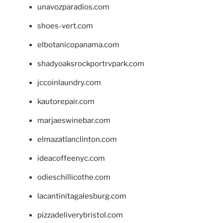
unavozparadios.com
shoes-vert.com
elbotanicopanama.com
shadyoaksrockportrvpark.com
jccoinlaundry.com
kautorepair.com
marjaeswinebar.com
elmazatlanclinton.com
ideacoffeenyc.com
odieschillicothe.com
lacantinitagalesburg.com
pizzadeliverybristol.com