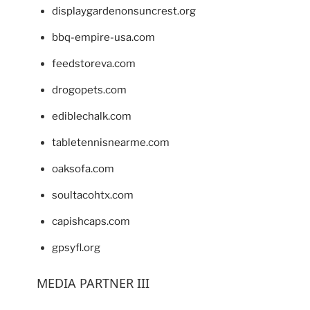
displaygardenonsuncrest.org
bbq-empire-usa.com
feedstoreva.com
drogopets.com
ediblechalk.com
tabletennisnearme.com
oaksofa.com
soultacohtx.com
capishcaps.com
gpsyfl.org
MEDIA PARTNER III