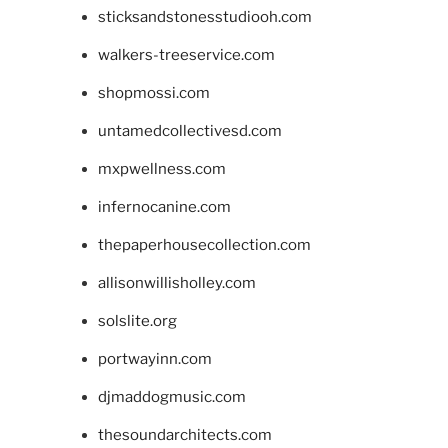
sticksandstonesstudiooh.com
walkers-treeservice.com
shopmossi.com
untamedcollectivesd.com
mxpwellness.com
infernocanine.com
thepaperhousecollection.com
allisonwillisholley.com
solslite.org
portwayinn.com
djmaddogmusic.com
thesoundarchitects.com