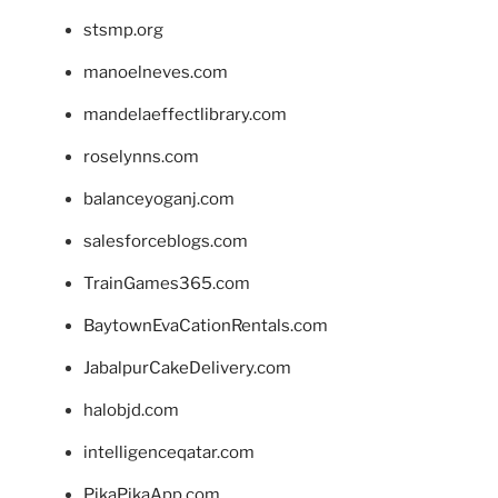
stsmp.org
manoelneves.com
mandelaeffectlibrary.com
roselynns.com
balanceyoganj.com
salesforceblogs.com
TrainGames365.com
BaytownEvaCationRentals.com
JabalpurCakeDelivery.com
halobjd.com
intelligenceqatar.com
PikaPikaApp.com