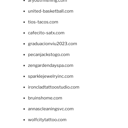
aryouthfishing.com
united-basketball.com
tios-tacos.com
cafecito-satx.com
graduacionviu2023.com
pecanjackstogo.com
zengardendayspa.com
sparklejewelryinc.com
ironcladtattoostudio.com
bruinshome.com
annascleaningsvc.com
wolfcitytattoo.com