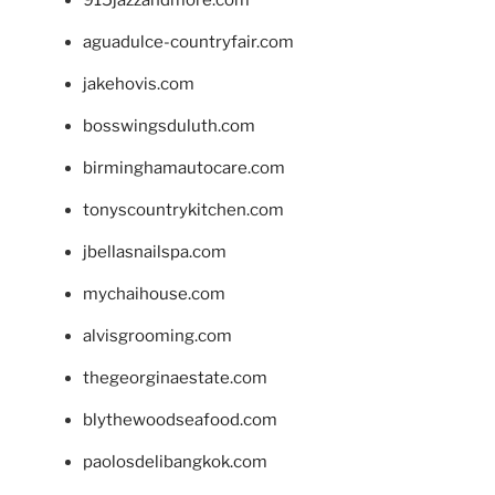
915jazzandmore.com
aguadulce-countryfair.com
jakehovis.com
bosswingsduluth.com
birminghamautocare.com
tonyscountrykitchen.com
jbellasnailspa.com
mychaihouse.com
alvisgrooming.com
thegeorginaestate.com
blythewoodseafood.com
paolosdelibangkok.com