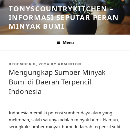
Skip
TONYSCOUNTRYKITCHEN –
to
INFORMASI SEPUTAR PERAN
content
MINYAK BUMI
Menu
POSTED
DECEMBER 8, 2024
BY
ADMINTON
ON
Mengungkap Sumber Minyak
Bumi di Daerah Terpencil
Indonesia
Indonesia memiliki potensi sumber daya alam yang
melimpah, salah satunya adalah minyak bumi. Namun,
seringkali sumber minyak bumi di daerah terpencil sulit