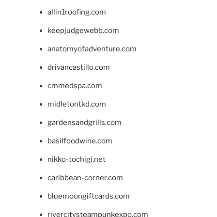
allin1roofing.com
keepjudgewebb.com
anatomyofadventure.com
drivancastillo.com
cmmedspa.com
midletontkd.com
gardensandgrills.com
basilfoodwine.com
nikko-tochigi.net
caribbean-corner.com
bluemoongiftcards.com
rivercitysteampunkexpo.com