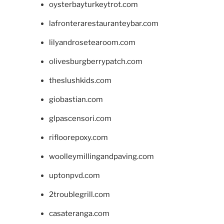
oysterbayturkeytrot.com
lafronterarestauranteybar.com
lilyandrosetearoom.com
olivesburgberrypatch.com
theslushkids.com
giobastian.com
glpascensori.com
rifloorepoxy.com
woolleymillingandpaving.com
uptonpvd.com
2troublegrill.com
casateranga.com