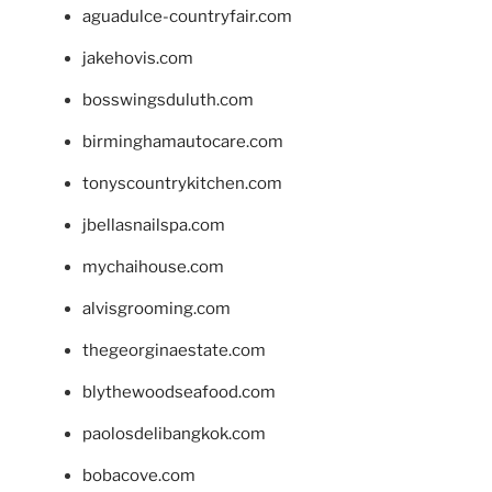
aguadulce-countryfair.com
jakehovis.com
bosswingsduluth.com
birminghamautocare.com
tonyscountrykitchen.com
jbellasnailspa.com
mychaihouse.com
alvisgrooming.com
thegeorginaestate.com
blythewoodseafood.com
paolosdelibangkok.com
bobacove.com