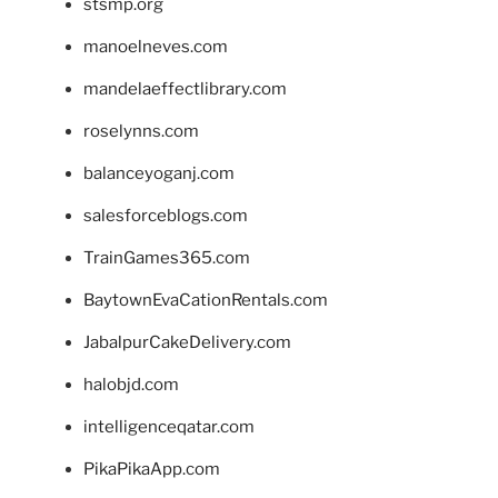
stsmp.org
manoelneves.com
mandelaeffectlibrary.com
roselynns.com
balanceyoganj.com
salesforceblogs.com
TrainGames365.com
BaytownEvaCationRentals.com
JabalpurCakeDelivery.com
halobjd.com
intelligenceqatar.com
PikaPikaApp.com