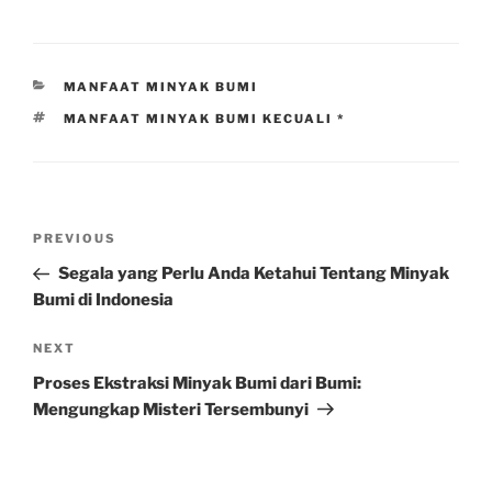
CATEGORIES
MANFAAT MINYAK BUMI
TAGS
MANFAAT MINYAK BUMI KECUALI *
Post
Previous
PREVIOUS
navigation
Post
Segala yang Perlu Anda Ketahui Tentang Minyak
Bumi di Indonesia
Next
NEXT
Post
Proses Ekstraksi Minyak Bumi dari Bumi:
Mengungkap Misteri Tersembunyi