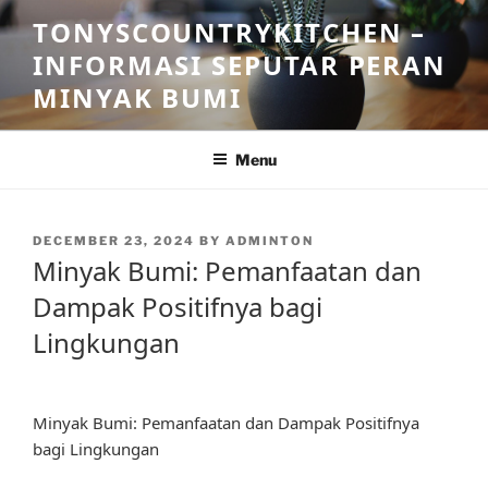
Skip
TONYSCOUNTRYKITCHEN –
to
INFORMASI SEPUTAR PERAN
content
MINYAK BUMI
Menu
POSTED
DECEMBER 23, 2024
BY
ADMINTON
ON
Minyak Bumi: Pemanfaatan dan
Dampak Positifnya bagi
Lingkungan
Minyak Bumi: Pemanfaatan dan Dampak Positifnya
bagi Lingkungan