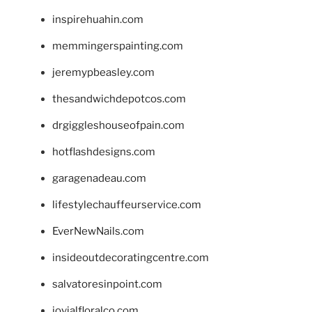
inspirehuahin.com
memmingerspainting.com
jeremypbeasley.com
thesandwichdepotcos.com
drgiggleshouseofpain.com
hotflashdesigns.com
garagenadeau.com
lifestylechauffeurservice.com
EverNewNails.com
insideoutdecoratingcentre.com
salvatoresinpoint.com
jovialfloralco.com