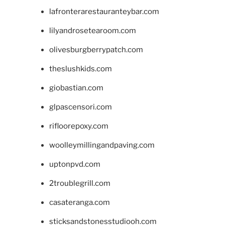
lafronterarestauranteybar.com
lilyandrosetearoom.com
olivesburgberrypatch.com
theslushkids.com
giobastian.com
glpascensori.com
rifloorepoxy.com
woolleymillingandpaving.com
uptonpvd.com
2troublegrill.com
casateranga.com
sticksandstonesstudiooh.com