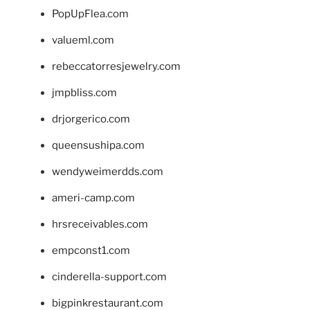
PopUpFlea.com
valueml.com
rebeccatorresjewelry.com
jmpbliss.com
drjorgerico.com
queensushipa.com
wendyweimerdds.com
ameri-camp.com
hrsreceivables.com
empconst1.com
cinderella-support.com
bigpinkrestaurant.com