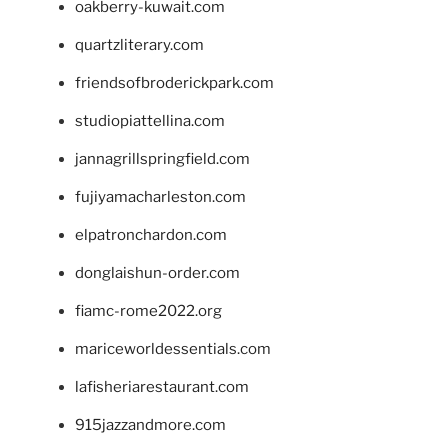
oakberry-kuwait.com
quartzliterary.com
friendsofbroderickpark.com
studiopiattellina.com
jannagrillspringfield.com
fujiyamacharleston.com
elpatronchardon.com
donglaishun-order.com
fiamc-rome2022.org
mariceworldessentials.com
lafisheriarestaurant.com
915jazzandmore.com