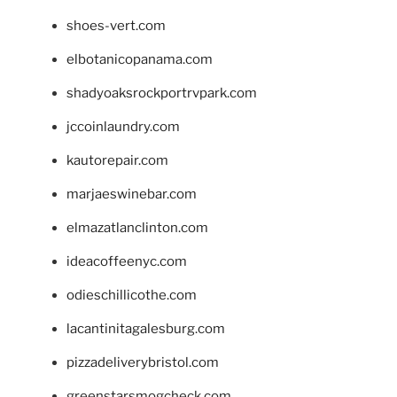
shoes-vert.com
elbotanicopanama.com
shadyoaksrockportrvpark.com
jccoinlaundry.com
kautorepair.com
marjaeswinebar.com
elmazatlanclinton.com
ideacoffeenyc.com
odieschillicothe.com
lacantinitagalesburg.com
pizzadeliverybristol.com
greenstarsmogcheck.com