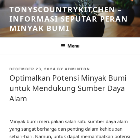
Skip
TONYSCOUNTRYKITCHEN –
to
INFORMASI SEPUTAR PERAN
content
MINYAK BUMI
Menu
POSTED
DECEMBER 23, 2024
BY
ADMINTON
ON
Optimalkan Potensi Minyak Bumi
untuk Mendukung Sumber Daya
Alam
Minyak bumi merupakan salah satu sumber daya alam
yang sangat berharga dan penting dalam kehidupan
sehari-hari. Namun, untuk dapat memanfaatkan potensi