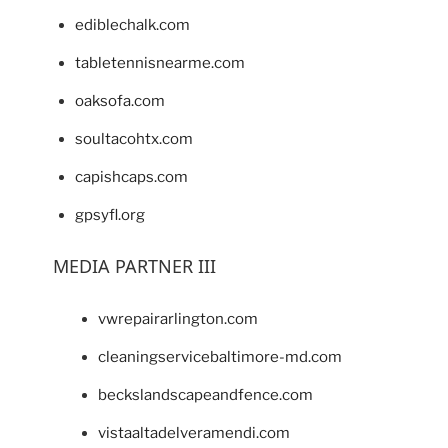
ediblechalk.com
tabletennisnearme.com
oaksofa.com
soultacohtx.com
capishcaps.com
gpsyfl.org
MEDIA PARTNER III
vwrepairarlington.com
cleaningservicebaltimore-md.com
beckslandscapeandfence.com
vistaaltadelveramendi.com