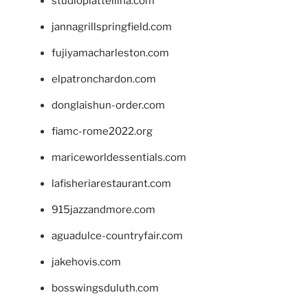
studiopiattellina.com
jannagrillspringfield.com
fujiyamacharleston.com
elpatronchardon.com
donglaishun-order.com
fiamc-rome2022.org
mariceworldessentials.com
lafisheriarestaurant.com
915jazzandmore.com
aguadulce-countryfair.com
jakehovis.com
bosswingsduluth.com