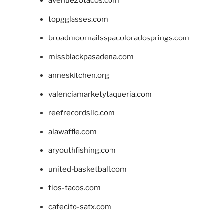
avenue26tacos.com
topgglasses.com
broadmoornailsspacoloradosprings.com
missblackpasadena.com
anneskitchen.org
valenciamarketytaqueria.com
reefrecordsllc.com
alawaffle.com
aryouthfishing.com
united-basketball.com
tios-tacos.com
cafecito-satx.com