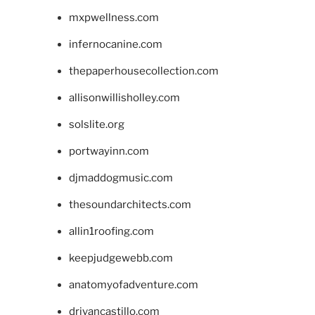
mxpwellness.com
infernocanine.com
thepaperhousecollection.com
allisonwillisholley.com
solslite.org
portwayinn.com
djmaddogmusic.com
thesoundarchitects.com
allin1roofing.com
keepjudgewebb.com
anatomyofadventure.com
drivancastillo.com