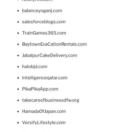
balanceyoganj.com
salesforceblogs.com
TrainGames365.com
BaytownEvaCationRentals.com
JabalpurCakeDelivery.com
halobjd.com
intelligenceqatar.com
PikaPikaApp.com
takecareofbusinessdfw.org
HamadaOfJapan.com
VersifyLifestyle.com