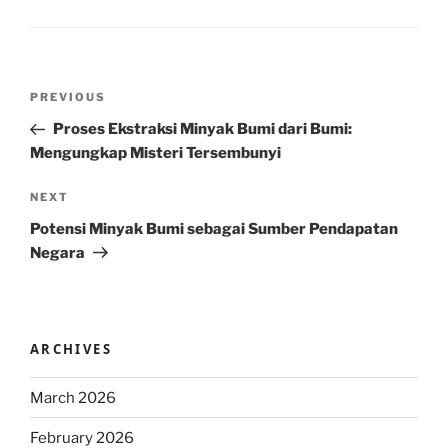
Post
Previous
PREVIOUS
navigation
Post
Proses Ekstraksi Minyak Bumi dari Bumi:
Mengungkap Misteri Tersembunyi
Next
NEXT
Post
Potensi Minyak Bumi sebagai Sumber Pendapatan
Negara
ARCHIVES
March 2026
February 2026