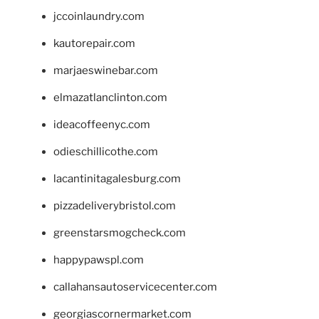
jccoinlaundry.com
kautorepair.com
marjaeswinebar.com
elmazatlanclinton.com
ideacoffeenyc.com
odieschillicothe.com
lacantinitagalesburg.com
pizzadeliverybristol.com
greenstarsmogcheck.com
happypawspl.com
callahansautoservicecenter.com
georgiascornermarket.com