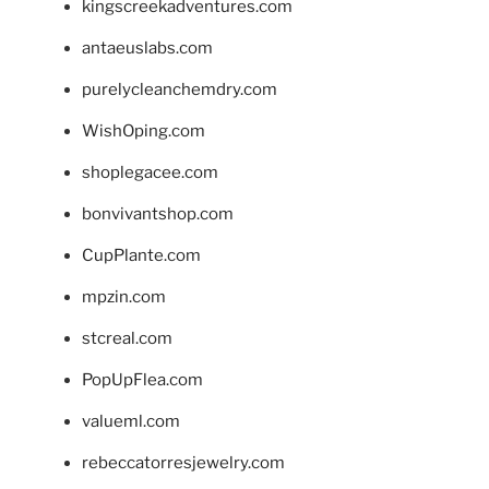
kingscreekadventures.com
antaeuslabs.com
purelycleanchemdry.com
WishOping.com
shoplegacee.com
bonvivantshop.com
CupPlante.com
mpzin.com
stcreal.com
PopUpFlea.com
valueml.com
rebeccatorresjewelry.com