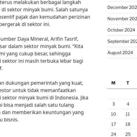
 terus melakukan berbagai langkah
December 20
 di sektor minyak bumi. Salah satunya
sentif pajak dan kemudahan perizinan
November 20
bergerak di sektor ini.
October 2024
mber Daya Mineral, Arifin Tasrif,
September 20
sar dalam sektor minyak bumi. “Kita
August 2024
mi yang cukup besar, sehingga
i sektor ini masih terbuka lebar bagi
f.
an dukungan pemerintah yang kuat,
M
T
nvestor untuk tidak memanfaatkan
i sektor minyak bumi di Indonesia. Jika
3
4
ni bisa menjadi salah satu tulang
a dan memberikan keuntungan yang
10
11
u bisnis.
17
18
24
25