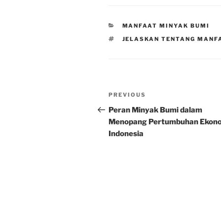
CATEGORIES
MANFAAT MINYAK BUMI
TAGS
JELASKAN TENTANG MANF
Post
Previous
PREVIOUS
navigation
Post
Peran Minyak Bumi dalam
Menopang Pertumbuhan Ekon
Indonesia