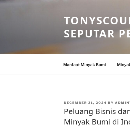
Skip
to
TONYSCOU
content
SEPUTAR P
Manfaat Minyak Bumi
Minya
POSTED
DECEMBER 31, 2024
BY
ADMIN
ON
Peluang Bisnis dan
Minyak Bumi di In