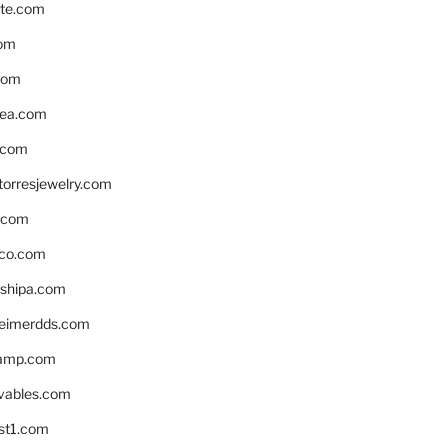
te.com
om
com
ea.com
.com
torresjewelry.com
s.com
ico.com
shipa.com
eimerdds.com
camp.com
ivables.com
st1.com