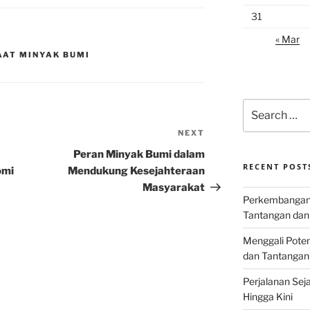
31
« Mar
AAT MINYAK BUMI
Search
for:
NEXT
Next
Post
Peran Minyak Bumi dalam
RECENT POST
omi
Mendukung Kesejahteraan
Masyarakat
Perkembangan I
Tantangan dan
Menggali Poten
dan Tantangan
Perjalanan Seja
Hingga Kini