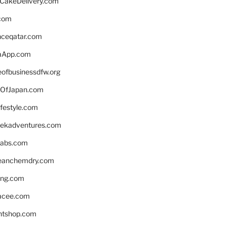
rCakeDelivery.com
.com
enceqatar.com
aApp.com
eofbusinessdfw.org
OfJapan.com
ifestyle.com
eekadventures.com
labs.com
leanchemdry.com
ing.com
acee.com
ntshop.com