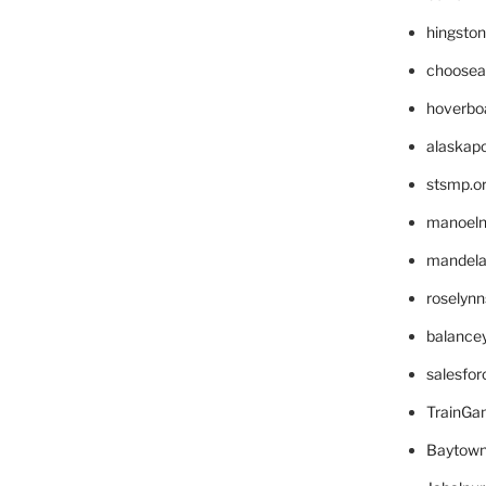
hingsto
choosea
hoverbo
alaskapo
stsmp.o
manoel
mandelae
roselyn
balance
salesfo
TrainG
Baytown