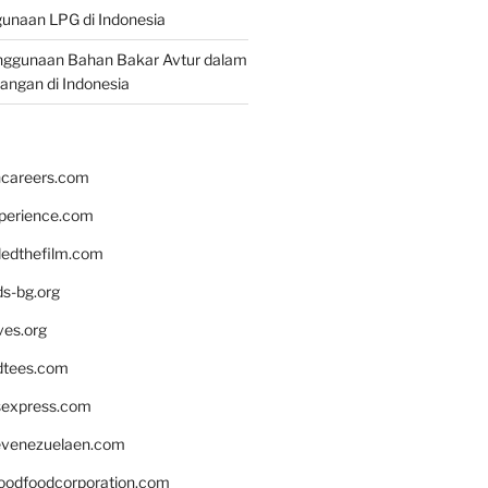
unaan LPG di Indonesia
nggunaan Bahan Bakar Avtur dalam
bangan di Indonesia
hcareers.com
xperience.com
edthefilm.com
ds-bg.org
ves.org
tees.com
rsexpress.com
venezuelaen.com
oodfoodcorporation.com