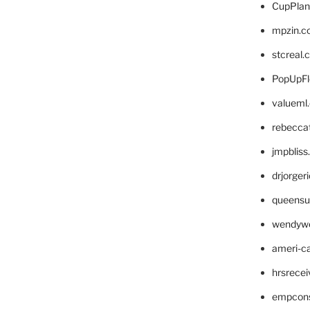
CupPlan
mpzin.c
stcreal.
PopUpFl
valueml
rebecca
jmpblis
drjorger
queensu
wendyw
ameri-
hrsrece
empcon