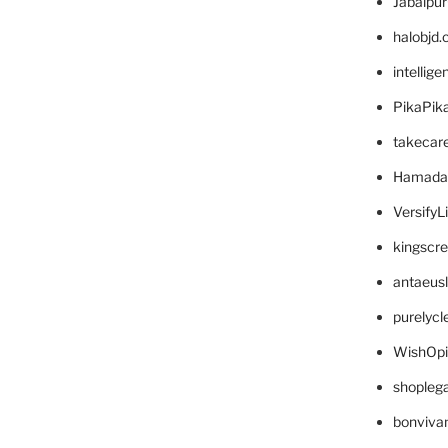
Jabalpu
halobjd
intellig
PikaPik
takecar
Hamada
VersifyL
kingscr
antaeus
purelyc
WishOp
shopleg
bonviva