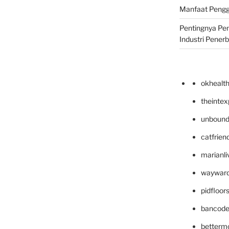
Manfaat Pengg
Pentingnya Pe
Industri Pener
okhealt
theinte
unbound
catfrien
marianli
wayward
pidfloo
bancode
betterm