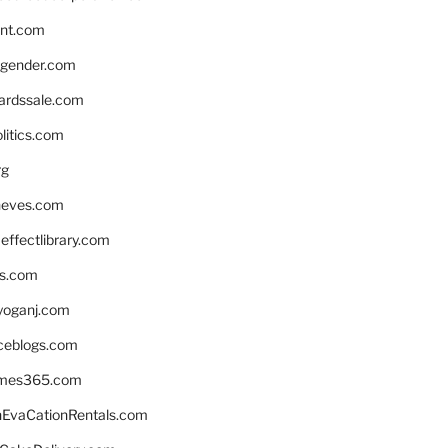
nnt.com
gender.com
ardssale.com
litics.com
rg
neves.com
ffectlibrary.com
ns.com
yoganj.com
rceblogs.com
ames365.com
EvaCationRentals.com