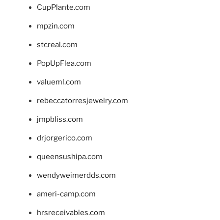
CupPlante.com
mpzin.com
stcreal.com
PopUpFlea.com
valueml.com
rebeccatorresjewelry.com
jmpbliss.com
drjorgerico.com
queensushipa.com
wendyweimerdds.com
ameri-camp.com
hrsreceivables.com