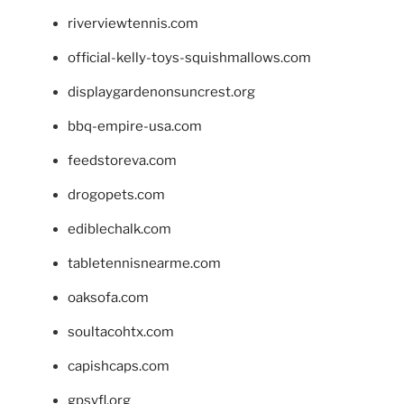
riverviewtennis.com
official-kelly-toys-squishmallows.com
displaygardenonsuncrest.org
bbq-empire-usa.com
feedstoreva.com
drogopets.com
ediblechalk.com
tabletennisnearme.com
oaksofa.com
soultacohtx.com
capishcaps.com
gpsyfl.org