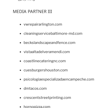
MEDIA PARTNER III
vwrepairarlington.com
cleaningservicebaltimore-md.com
beckslandscapeandfence.com
vistaaltadelveramendi.com
coastlinecateringnc.com
cuesburgershouston.com
psicologiaespecializadaencampeche.com
dmtacos.com
crescentstreetprinting.com
hornopizza.com