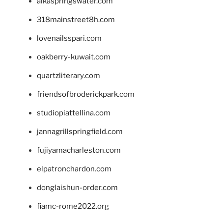
alkaspringswater.com
318mainstreet8h.com
lovenailsspari.com
oakberry-kuwait.com
quartzliterary.com
friendsofbroderickpark.com
studiopiattellina.com
jannagrillspringfield.com
fujiyamacharleston.com
elpatronchardon.com
donglaishun-order.com
fiamc-rome2022.org