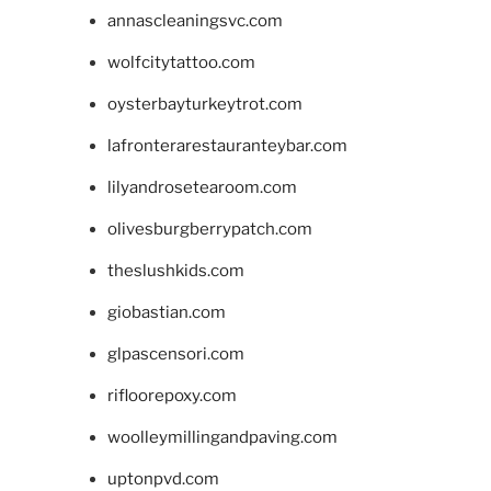
annascleaningsvc.com
wolfcitytattoo.com
oysterbayturkeytrot.com
lafronterarestauranteybar.com
lilyandrosetearoom.com
olivesburgberrypatch.com
theslushkids.com
giobastian.com
glpascensori.com
rifloorepoxy.com
woolleymillingandpaving.com
uptonpvd.com