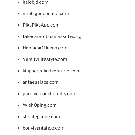
halobjd.com
intelligenceqatar.com
PikaPikaApp.com
takecareofbusinessdfw.org
HamadaOfJapan.com
VersifyLifestyle.com
kingscreekadventures.com
antaeuslabs.com
purelycleanchemdry.com
WishOping.com
shoplegacee.com
bonvivantshop.com