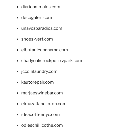
diarioanimales.com
decogaleri.com
unavozparadios.com
shoes-vert.com
elbotanicopanama.com
shadyoaksrockportrvpark.com
jccoinlaundry.com
kautorepair.com
marjaeswinebar.com
elmazatlanclinton.com
ideacoffeenyc.com
odieschillicothe.com