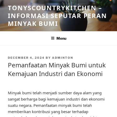
Skip
TONYSCOUNTRYKITCHEN –
to
INFORMASI SEPUTAR PERAN
content
MINYAK BUMI
Menu
POSTED
DECEMBER 4, 2024
BY
ADMINTON
ON
Pemanfaatan Minyak Bumi untuk
Kemajuan Industri dan Ekonomi
Minyak bumi telah menjadi sumber daya alam yang
sangat berharga bagi kemajuan industri dan ekonomi
suatu negara. Pemanfaatan minyak bumi telah
memberikan kontribusi yang besar terhadap