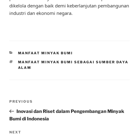
dikelola dengan baik demi keberlanjutan pembangunan
industri dan ekonomi negara.
CATEGORIES
MANFAAT MINYAK BUMI
TAGS
MANFAAT MINYAK BUMI SEBAGAI SUMBER DAYA
ALAM
Post
Previous
PREVIOUS
navigation
Post
Inovasi dan Riset dalam Pengembangan Minyak
Bumi di Indonesia
Next
NEXT