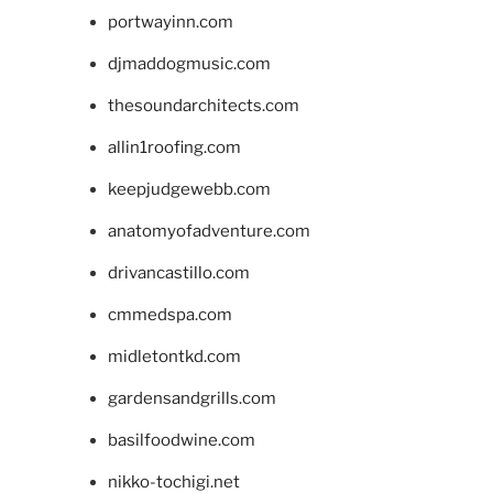
portwayinn.com
djmaddogmusic.com
thesoundarchitects.com
allin1roofing.com
keepjudgewebb.com
anatomyofadventure.com
drivancastillo.com
cmmedspa.com
midletontkd.com
gardensandgrills.com
basilfoodwine.com
nikko-tochigi.net