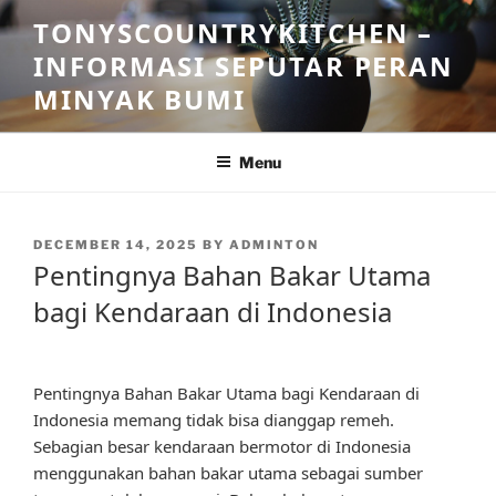
Skip
TONYSCOUNTRYKITCHEN –
to
INFORMASI SEPUTAR PERAN
content
MINYAK BUMI
Menu
POSTED
DECEMBER 14, 2025
BY
ADMINTON
ON
Pentingnya Bahan Bakar Utama
bagi Kendaraan di Indonesia
Pentingnya Bahan Bakar Utama bagi Kendaraan di
Indonesia memang tidak bisa dianggap remeh.
Sebagian besar kendaraan bermotor di Indonesia
menggunakan bahan bakar utama sebagai sumber