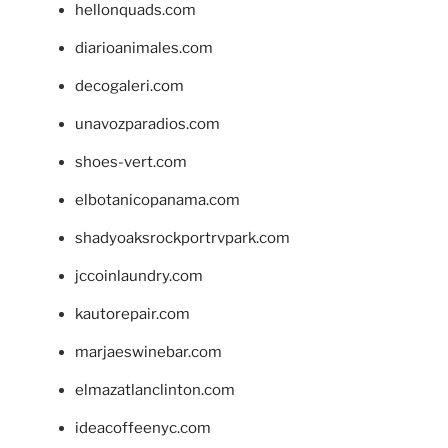
hellonquads.com
diarioanimales.com
decogaleri.com
unavozparadios.com
shoes-vert.com
elbotanicopanama.com
shadyoaksrockportrvpark.com
jccoinlaundry.com
kautorepair.com
marjaeswinebar.com
elmazatlanclinton.com
ideacoffeenyc.com