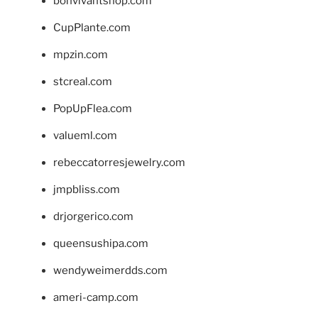
bonvivantshop.com
CupPlante.com
mpzin.com
stcreal.com
PopUpFlea.com
valueml.com
rebeccatorresjewelry.com
jmpbliss.com
drjorgerico.com
queensushipa.com
wendyweimerdds.com
ameri-camp.com