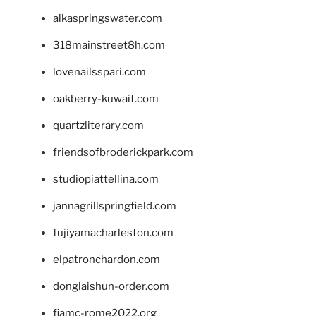
alkaspringswater.com
318mainstreet8h.com
lovenailsspari.com
oakberry-kuwait.com
quartzliterary.com
friendsofbroderickpark.com
studiopiattellina.com
jannagrillspringfield.com
fujiyamacharleston.com
elpatronchardon.com
donglaishun-order.com
fiamc-rome2022.org