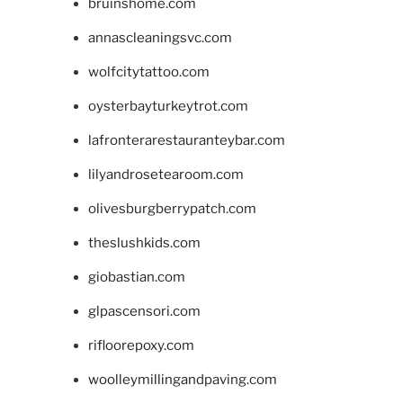
bruinshome.com
annascleaningsvc.com
wolfcitytattoo.com
oysterbayturkeytrot.com
lafronterarestauranteybar.com
lilyandrosetearoom.com
olivesburgberrypatch.com
theslushkids.com
giobastian.com
glpascensori.com
rifloorepoxy.com
woolleymillingandpaving.com