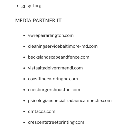
gpsyfl.org
MEDIA PARTNER III
vwrepairarlington.com
cleaningservicebaltimore-md.com
beckslandscapeandfence.com
vistaaltadelveramendi.com
coastlinecateringnc.com
cuesburgershouston.com
psicologiaespecializadaencampeche.com
dmtacos.com
crescentstreetprinting.com