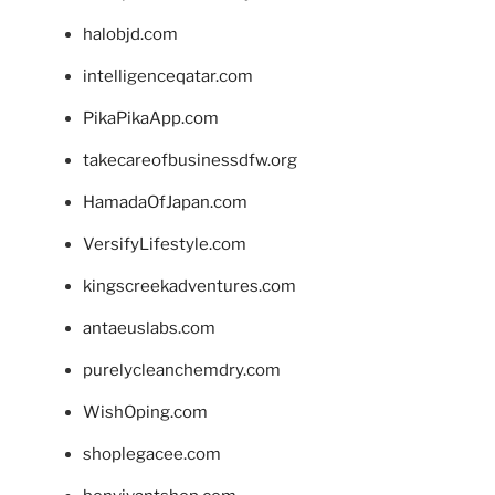
halobjd.com
intelligenceqatar.com
PikaPikaApp.com
takecareofbusinessdfw.org
HamadaOfJapan.com
VersifyLifestyle.com
kingscreekadventures.com
antaeuslabs.com
purelycleanchemdry.com
WishOping.com
shoplegacee.com