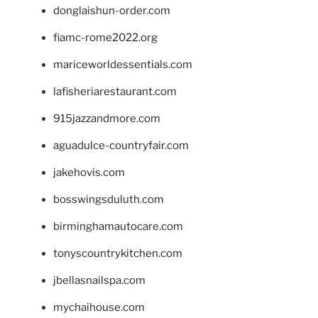
donglaishun-order.com
fiamc-rome2022.org
mariceworldessentials.com
lafisheriarestaurant.com
915jazzandmore.com
aguadulce-countryfair.com
jakehovis.com
bosswingsduluth.com
birminghamautocare.com
tonyscountrykitchen.com
jbellasnailspa.com
mychaihouse.com