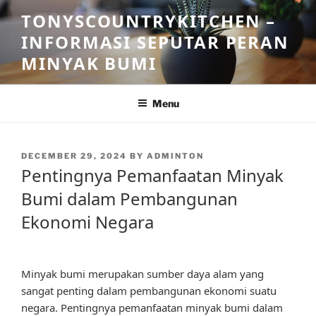
Skip
TONYSCOUNTRYKITCHEN –
to
INFORMASI SEPUTAR PERAN
content
MINYAK BUMI
Menu
POSTED
DECEMBER 29, 2024
BY
ADMINTON
ON
Pentingnya Pemanfaatan Minyak
Bumi dalam Pembangunan
Ekonomi Negara
Minyak bumi merupakan sumber daya alam yang
sangat penting dalam pembangunan ekonomi suatu
negara. Pentingnya pemanfaatan minyak bumi dalam