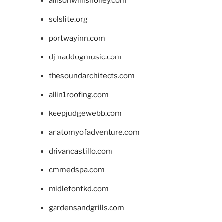
allisonwillisholley.com
solslite.org
portwayinn.com
djmaddogmusic.com
thesoundarchitects.com
allin1roofing.com
keepjudgewebb.com
anatomyofadventure.com
drivancastillo.com
cmmedspa.com
midletontkd.com
gardensandgrills.com