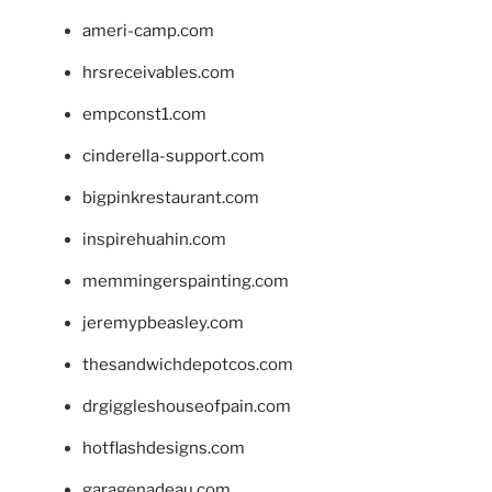
ameri-camp.com
hrsreceivables.com
empconst1.com
cinderella-support.com
bigpinkrestaurant.com
inspirehuahin.com
memmingerspainting.com
jeremypbeasley.com
thesandwichdepotcos.com
drgiggleshouseofpain.com
hotflashdesigns.com
garagenadeau.com