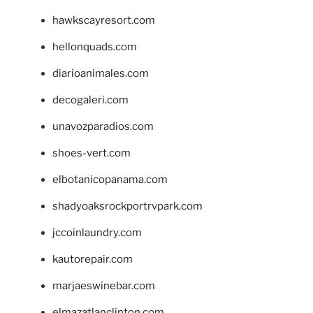
hawkscayresort.com
hellonquads.com
diarioanimales.com
decogaleri.com
unavozparadios.com
shoes-vert.com
elbotanicopanama.com
shadyoaksrockportrvpark.com
jccoinlaundry.com
kautorepair.com
marjaeswinebar.com
elmazatlanclinton.com