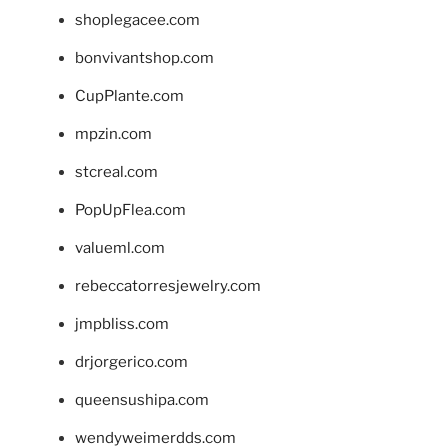
shoplegacee.com
bonvivantshop.com
CupPlante.com
mpzin.com
stcreal.com
PopUpFlea.com
valueml.com
rebeccatorresjewelry.com
jmpbliss.com
drjorgerico.com
queensushipa.com
wendyweimerdds.com