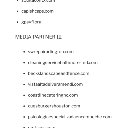
soultacohtx.com
capishcaps.com
gpsyfl.org
MEDIA PARTNER III
vwrepairarlington.com
cleaningservicebaltimore-md.com
beckslandscapeandfence.com
vistaaltadelveramendi.com
coastlinecateringnc.com
cuesburgershouston.com
psicologiaespecializadaencampeche.com
dmtacos.com