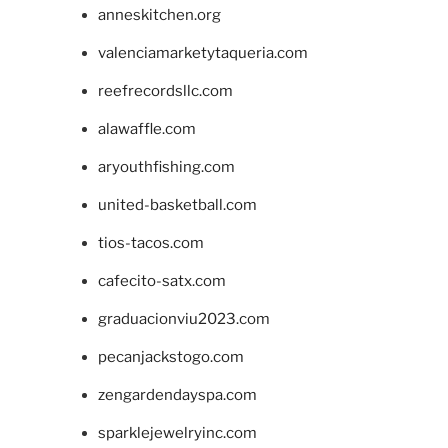
anneskitchen.org
valenciamarketytaqueria.com
reefrecordsllc.com
alawaffle.com
aryouthfishing.com
united-basketball.com
tios-tacos.com
cafecito-satx.com
graduacionviu2023.com
pecanjackstogo.com
zengardendayspa.com
sparklejewelryinc.com