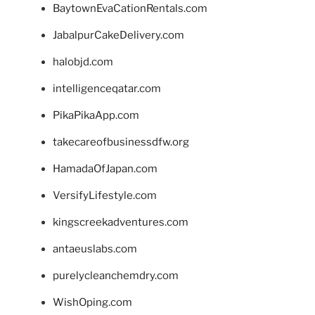
BaytownEvaCationRentals.com
JabalpurCakeDelivery.com
halobjd.com
intelligenceqatar.com
PikaPikaApp.com
takecareofbusinessdfw.org
HamadaOfJapan.com
VersifyLifestyle.com
kingscreekadventures.com
antaeuslabs.com
purelycleanchemdry.com
WishOping.com