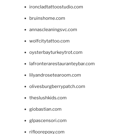
ironcladtattoostudio.com
bruinshome.com
annascleaningsvc.com
wolfcitytattoo.com
oysterbayturkeytrot.com
lafronterarestauranteybar.com
lilyandrosetearoom.com
olivesburgberrypatch.com
theslushkids.com
giobastian.com
glpascensori.com
rifloorepoxy.com