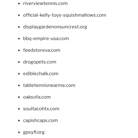
riverviewtennis.com
official-kelly-toys-squishmallows.com
displaygardenonsuncrest.org
bbq-empire-usa.com
feedstoreva.com
drogopets.com
ediblechalk.com
tabletennisnearme.com
oaksofa.com
soultacohtx.com
capishcaps.com
gpsyfl.org