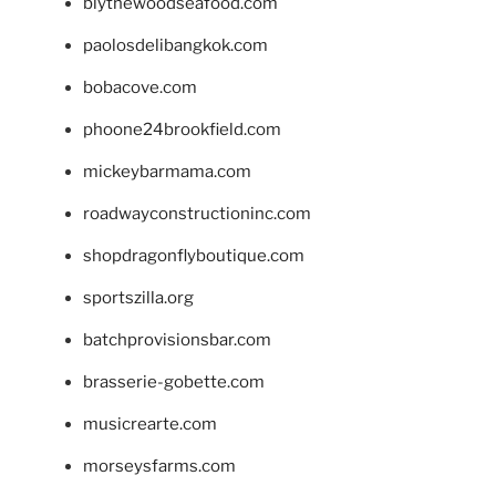
blythewoodseafood.com
paolosdelibangkok.com
bobacove.com
phoone24brookfield.com
mickeybarmama.com
roadwayconstructioninc.com
shopdragonflyboutique.com
sportszilla.org
batchprovisionsbar.com
brasserie-gobette.com
musicrearte.com
morseysfarms.com