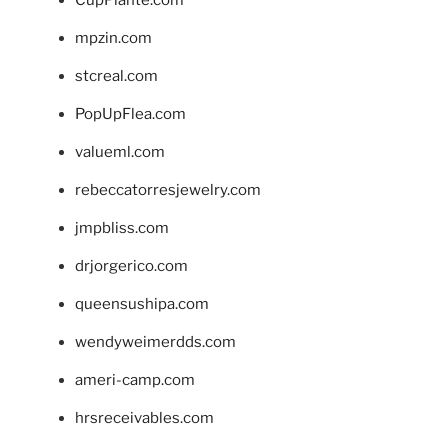
mpzin.com
stcreal.com
PopUpFlea.com
valueml.com
rebeccatorresjewelry.com
jmpbliss.com
drjorgerico.com
queensushipa.com
wendyweimerdds.com
ameri-camp.com
hrsreceivables.com