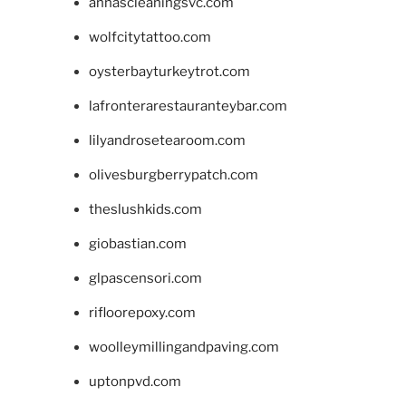
annascleaningsvc.com
wolfcitytattoo.com
oysterbayturkeytrot.com
lafronterarestauranteybar.com
lilyandrosetearoom.com
olivesburgberrypatch.com
theslushkids.com
giobastian.com
glpascensori.com
rifloorepoxy.com
woolleymillingandpaving.com
uptonpvd.com