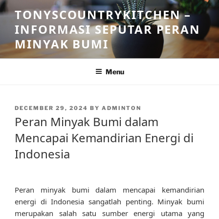
Skip
TONYSCOUNTRYKITCHEN –
to
INFORMASI SEPUTAR PERAN
content
MINYAK BUMI
Menu
POSTED
DECEMBER 29, 2024
BY
ADMINTON
ON
Peran Minyak Bumi dalam
Mencapai Kemandirian Energi di
Indonesia
Peran minyak bumi dalam mencapai kemandirian
energi di Indonesia sangatlah penting. Minyak bumi
merupakan salah satu sumber energi utama yang