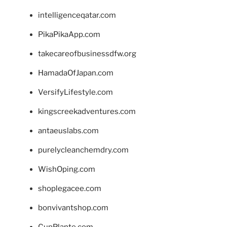
intelligenceqatar.com
PikaPikaApp.com
takecareofbusinessdfw.org
HamadaOfJapan.com
VersifyLifestyle.com
kingscreekadventures.com
antaeuslabs.com
purelycleanchemdry.com
WishOping.com
shoplegacee.com
bonvivantshop.com
CupPlante.com