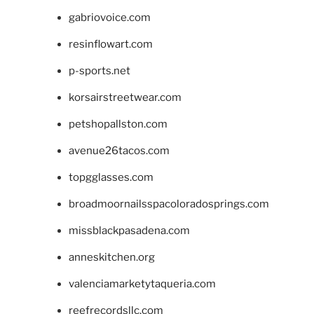
gabriovoice.com
resinflowart.com
p-sports.net
korsairstreetwear.com
petshopallston.com
avenue26tacos.com
topgglasses.com
broadmoornailsspacoloradosprings.com
missblackpasadena.com
anneskitchen.org
valenciamarketytaqueria.com
reefrecordsllc.com