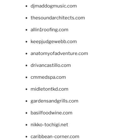
djmaddogmusic.com
thesoundarchitects.com
allin1roofing.com
keepjudgewebb.com
anatomyofadventure.com
drivancastillo.com
cmmedspa.com
midletontkd.com
gardensandgrills.com
basilfoodwine.com
nikko-tochigi.net
caribbean-corner.com