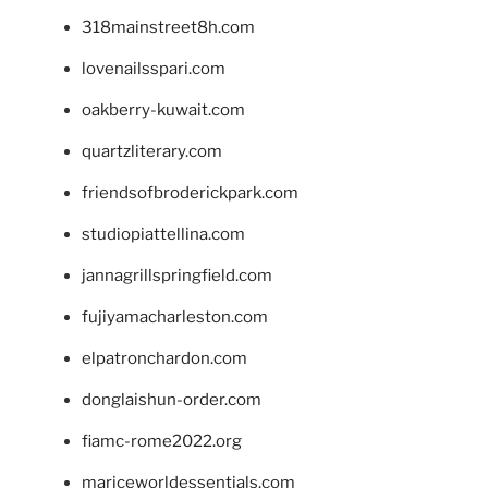
318mainstreet8h.com
lovenailsspari.com
oakberry-kuwait.com
quartzliterary.com
friendsofbroderickpark.com
studiopiattellina.com
jannagrillspringfield.com
fujiyamacharleston.com
elpatronchardon.com
donglaishun-order.com
fiamc-rome2022.org
mariceworldessentials.com