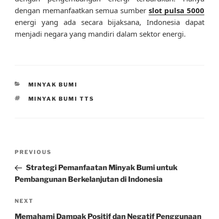
dengan memanfaatkan semua sumber
slot pulsa 5000
energi yang ada secara bijaksana, Indonesia dapat
menjadi negara yang mandiri dalam sektor energi.
CATEGORIES
MINYAK BUMI
TAGS
MINYAK BUMI TTS
Post
Previous
PREVIOUS
navigation
Post
Strategi Pemanfaatan Minyak Bumi untuk
Pembangunan Berkelanjutan di Indonesia
Next
NEXT
Post
Memahami Dampak Positif dan Negatif Penggunaan