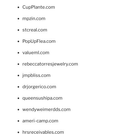
CupPlante.com
mpzin.com
stcreal.com
PopUpFlea.com
valueml.com
rebeccatorresjewelry.com
jmpbliss.com
drjorgerico.com
queensushipa.com
wendyweimerdds.com
ameri-camp.com
hrsreceivables.com