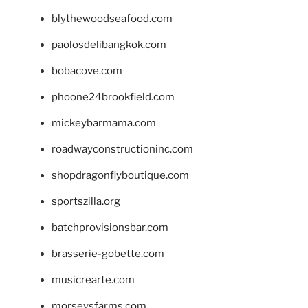
blythewoodseafood.com
paolosdelibangkok.com
bobacove.com
phoone24brookfield.com
mickeybarmama.com
roadwayconstructioninc.com
shopdragonflyboutique.com
sportszilla.org
batchprovisionsbar.com
brasserie-gobette.com
musicrearte.com
morseysfarms.com