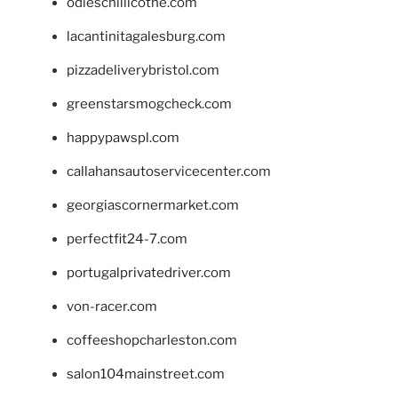
odieschillicothe.com
lacantinitagalesburg.com
pizzadeliverybristol.com
greenstarsmogcheck.com
happypawspl.com
callahansautoservicecenter.com
georgiascornermarket.com
perfectfit24-7.com
portugalprivatedriver.com
von-racer.com
coffeeshopcharleston.com
salon104mainstreet.com