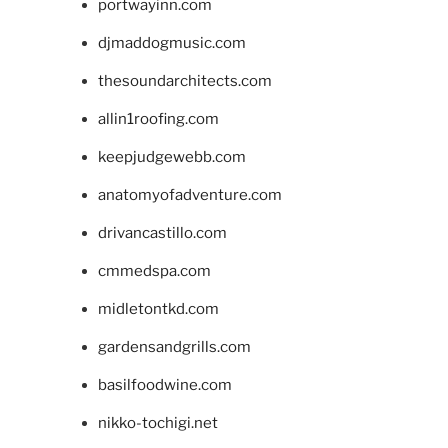
portwayinn.com
djmaddogmusic.com
thesoundarchitects.com
allin1roofing.com
keepjudgewebb.com
anatomyofadventure.com
drivancastillo.com
cmmedspa.com
midletontkd.com
gardensandgrills.com
basilfoodwine.com
nikko-tochigi.net