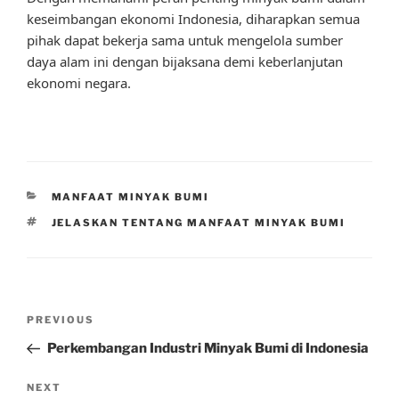
keseimbangan ekonomi Indonesia, diharapkan semua
pihak dapat bekerja sama untuk mengelola sumber
daya alam ini dengan bijaksana demi keberlanjutan
ekonomi negara.
CATEGORIES
MANFAAT MINYAK BUMI
TAGS
JELASKAN TENTANG MANFAAT MINYAK BUMI
Post
Previous
PREVIOUS
navigation
Post
Perkembangan Industri Minyak Bumi di Indonesia
Next
NEXT