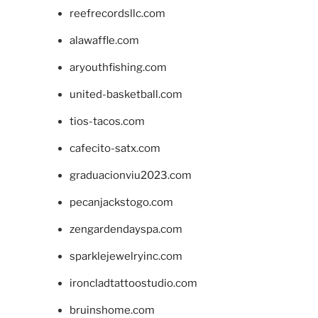
reefrecordsllc.com
alawaffle.com
aryouthfishing.com
united-basketball.com
tios-tacos.com
cafecito-satx.com
graduacionviu2023.com
pecanjackstogo.com
zengardendayspa.com
sparklejewelryinc.com
ironcladtattoostudio.com
bruinshome.com