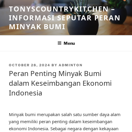
Skip
TONYSCOUNTRYKITCHEN –
to
INFORMASI SEPUTAR PERAN
content
MINYAK BUMI
Menu
POSTED
OCTOBER 28, 2024
BY
ADMINTON
ON
Peran Penting Minyak Bumi
dalam Keseimbangan Ekonomi
Indonesia
Minyak bumi merupakan salah satu sumber daya alam
yang memiliki peran penting dalam keseimbangan
ekonomi Indonesia. Sebagai negara dengan kekayaan