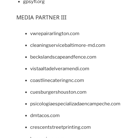
gpsyfl.org
MEDIA PARTNER III
vwrepairarlington.com
cleaningservicebaltimore-md.com
beckslandscapeandfence.com
vistaaltadelveramendi.com
coastlinecateringnc.com
cuesburgershouston.com
psicologiaespecializadaencampeche.com
dmtacos.com
crescentstreetprinting.com