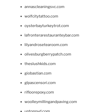
annascleaningsvc.com
wolfcitytattoo.com
oysterbayturkeytrot.com
lafronterarestauranteybar.com
lilyandrosetearoom.com
olivesburgberrypatch.com
theslushkids.com
giobastian.com
glpascensori.com
rifloorepoxy.com
woolleymillingandpaving.com
uptonpvd.com