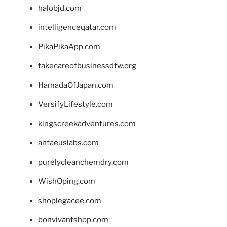
halobjd.com
intelligenceqatar.com
PikaPikaApp.com
takecareofbusinessdfw.org
HamadaOfJapan.com
VersifyLifestyle.com
kingscreekadventures.com
antaeuslabs.com
purelycleanchemdry.com
WishOping.com
shoplegacee.com
bonvivantshop.com