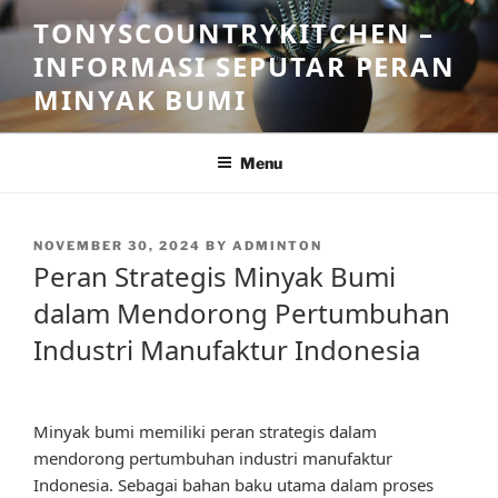
Skip
TONYSCOUNTRYKITCHEN –
to
INFORMASI SEPUTAR PERAN
content
MINYAK BUMI
Menu
POSTED
NOVEMBER 30, 2024
BY
ADMINTON
ON
Peran Strategis Minyak Bumi
dalam Mendorong Pertumbuhan
Industri Manufaktur Indonesia
Minyak bumi memiliki peran strategis dalam
mendorong pertumbuhan industri manufaktur
Indonesia. Sebagai bahan baku utama dalam proses