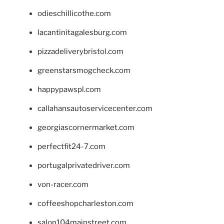
odieschillicothe.com
lacantinitagalesburg.com
pizzadeliverybristol.com
greenstarsmogcheck.com
happypawspl.com
callahansautoservicecenter.com
georgiascornermarket.com
perfectfit24-7.com
portugalprivatedriver.com
von-racer.com
coffeeshopcharleston.com
salon104mainstreet.com