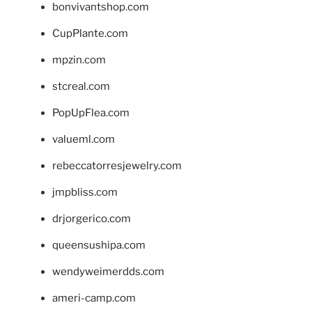
bonvivantshop.com
CupPlante.com
mpzin.com
stcreal.com
PopUpFlea.com
valueml.com
rebeccatorresjewelry.com
jmpbliss.com
drjorgerico.com
queensushipa.com
wendyweimerdds.com
ameri-camp.com