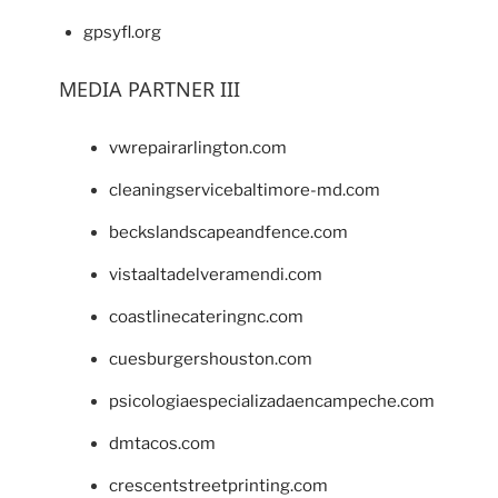
gpsyfl.org
MEDIA PARTNER III
vwrepairarlington.com
cleaningservicebaltimore-md.com
beckslandscapeandfence.com
vistaaltadelveramendi.com
coastlinecateringnc.com
cuesburgershouston.com
psicologiaespecializadaencampeche.com
dmtacos.com
crescentstreetprinting.com