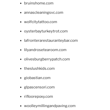
bruinshome.com
annascleaningsvc.com
wolfcitytattoo.com
oysterbayturkeytrot.com
lafronterarestauranteybar.com
lilyandrosetearoom.com
olivesburgberrypatch.com
theslushkids.com
giobastian.com
glpascensori.com
rifloorepoxy.com
woolleymillingandpaving.com