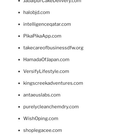
JabalpurCakeDelivery.com
halobjd.com
intelligenceqatar.com
PikaPikaApp.com
takecareofbusinessdfw.org
HamadaOfJapan.com
VersifyLifestyle.com
kingscreekadventures.com
antaeuslabs.com
purelycleanchemdry.com
WishOping.com
shoplegacee.com