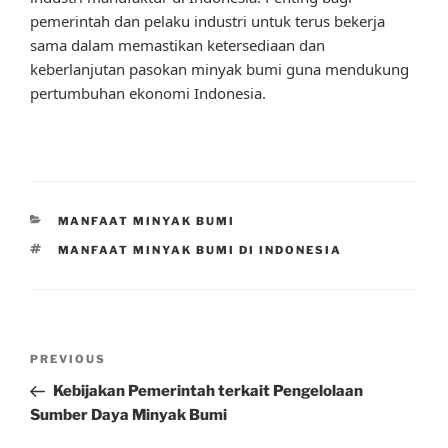
pemerintah dan pelaku industri untuk terus bekerja
sama dalam memastikan ketersediaan dan
keberlanjutan pasokan minyak bumi guna mendukung
pertumbuhan ekonomi Indonesia.
CATEGORIES
MANFAAT MINYAK BUMI
TAGS
MANFAAT MINYAK BUMI DI INDONESIA
Post
Previous
PREVIOUS
navigation
Post
Kebijakan Pemerintah terkait Pengelolaan
Sumber Daya Minyak Bumi