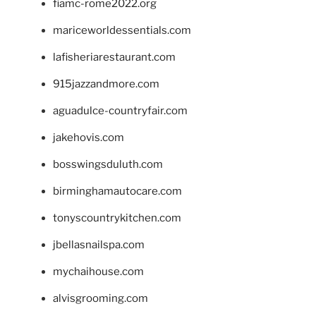
fiamc-rome2022.org
mariceworldessentials.com
lafisheriarestaurant.com
915jazzandmore.com
aguadulce-countryfair.com
jakehovis.com
bosswingsduluth.com
birminghamautocare.com
tonyscountrykitchen.com
jbellasnailspa.com
mychaihouse.com
alvisgrooming.com