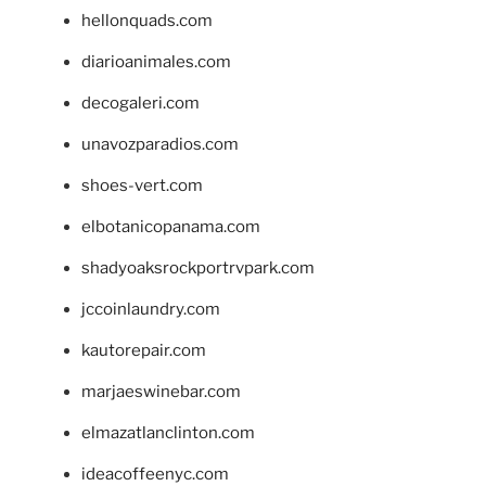
hellonquads.com
diarioanimales.com
decogaleri.com
unavozparadios.com
shoes-vert.com
elbotanicopanama.com
shadyoaksrockportrvpark.com
jccoinlaundry.com
kautorepair.com
marjaeswinebar.com
elmazatlanclinton.com
ideacoffeenyc.com