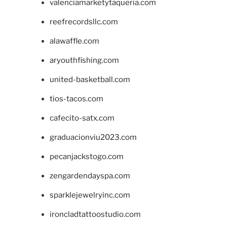
valenciamarketytaqueria.com
reefrecordsllc.com
alawaffle.com
aryouthfishing.com
united-basketball.com
tios-tacos.com
cafecito-satx.com
graduacionviu2023.com
pecanjackstogo.com
zengardendayspa.com
sparklejewelryinc.com
ironcladtattoostudio.com