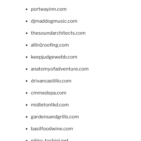
portwayinn.com
djmaddogmusic.com
thesoundarchitects.com
allin1roofing.com
keepjudgewebb.com
anatomyofadventure.com
drivancastillo.com
cmmedspa.com
midletontkd.com
gardensandgrills.com
basilfoodwine.com
nikko-tochigi.net