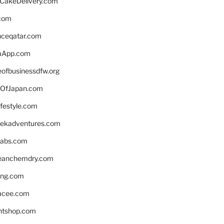
rCakeDelivery.com
.com
enceqatar.com
aApp.com
eofbusinessdfw.org
OfJapan.com
ifestyle.com
eekadventures.com
labs.com
leanchemdry.com
ing.com
acee.com
ntshop.com