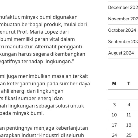
December 20
nufaktur, minyak bumi digunakan
November 20
mbuatan berbagai produk, mulai dari
October 2024
enurut Prof. Maria Lopez dari
 bumi memiliki peran vital dalam
September 20
i manufaktur. Alternatif pengganti
August 2024
gkungan harus segera dikembangkan
atifnya terhadap lingkungan.”
umi juga menimbulkan masalah terkait
an ketergantungan pada sumber daya
M
T
a ahli energi dan lingkungan
sifikasi sumber energi dan
3
4
h lingkungan sebagai solusi untuk
pada minyak bumi.
10
11
17
18
n pentingnya menjaga keberlanjutan
rapkan industri-industri di seluruh
24
25