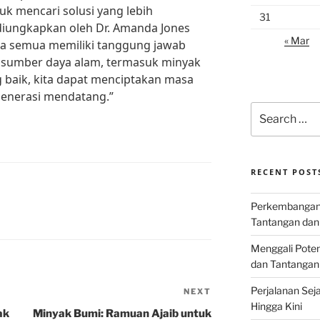
uk mencari solusi yang lebih
31
diungkapkan oleh Dr. Amanda Jones
« Mar
“Kita semua memiliki tanggung jawab
 sumber daya alam, termasuk minyak
 baik, kita dapat menciptakan masa
generasi mendatang.”
Search
for:
RECENT POST
Perkembangan I
Tantangan dan
Menggali Poten
dan Tantangan
Perjalanan Seja
NEXT
Next
Hingga Kini
Post
ak
Minyak Bumi: Ramuan Ajaib untuk