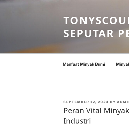
Skip
to
TONYSCOU
content
SEPUTAR P
Manfaat Minyak Bumi
Minya
POSTED
SEPTEMBER 12, 2024
BY
ADMI
ON
Peran Vital Minya
Industri