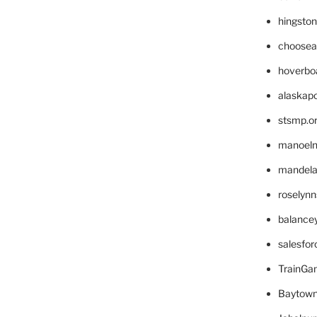
hingsto
choosea
hoverbo
alaskapo
stsmp.o
manoel
mandelae
roselyn
balance
salesfo
TrainG
Baytown