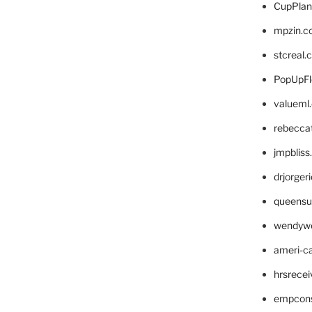
CupPlan
mpzin.c
stcreal.
PopUpFl
valueml
rebecca
jmpblis
drjorger
queensu
wendyw
ameri-
hrsrece
empcon