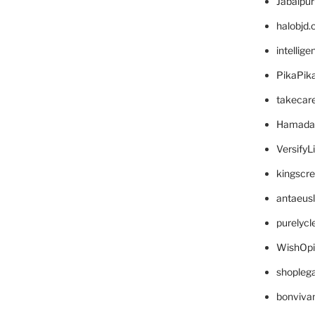
Jabalpu
halobjd
intellig
PikaPik
takecar
Hamada
VersifyL
kingscr
antaeus
purelyc
WishOp
shopleg
bonviva