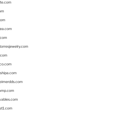
te.com
om
com
ea.com
.com
torresjewelry.com
s.com
ico.com
shipa.com
eimerdds.com
camp.com
ivables.com
st1.com