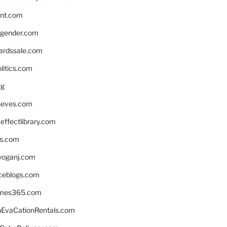
nnt.com
gender.com
ardssale.com
litics.com
rg
neves.com
ffectlibrary.com
ns.com
yoganj.com
rceblogs.com
ames365.com
EvaCationRentals.com