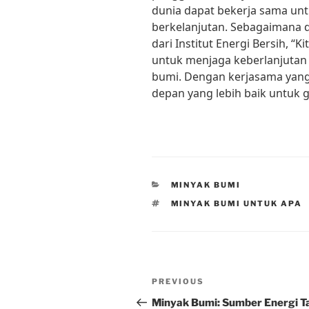
dunia dapat bekerja sama unt
berkelanjutan. Sebagaimana 
dari Institut Energi Bersih, 
untuk menjaga keberlanjutan
bumi. Dengan kerjasama yang
depan yang lebih baik untuk 
CATEGORIES
MINYAK BUMI
TAGS
MINYAK BUMI UNTUK APA
Post
Previous
PREVIOUS
navigation
Post
Minyak Bumi: Sumber Energi T