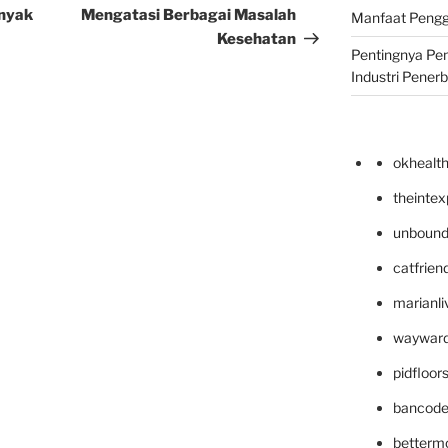
nyak
Mengatasi Berbagai Masalah
Manfaat Pengg
Kesehatan
Pentingnya Pe
Industri Pener
okhealt
theinte
unbound
catfrien
marianli
wayward
pidfloo
bancode
betterm