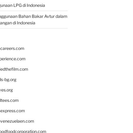
unaan LPG di Indonesia
nggunaan Bahan Bakar Avtur dalam
bangan di Indonesia
hcareers.com
xperience.com
edthefilm.com
ds-bg.org
ves.org
tees.com
rsexpress.com
venezuelaen.com
oodfoodcorporation.com