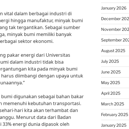
January 2026
ital dalam berbagai industri di
December 20
energi hingga manufaktur, minyak bumi
ang tak tergantikan. Sebagai sumber
November 20
ga, minyak bumi memiliki banyak
September 20
rbagai sektor ekonomi.
August 2025
ng pakar energi dari Universitas
July 2025
bumi dalam industri tidak bisa
ergantungan kita pada minyak bumi
June 2025
 harus diimbangi dengan upaya untuk
gunaannya.”
May 2025
April 2025
k bumi digunakan sebagai bahan bakar
an memenuhi kebutuhan transportasi.
March 2025
sehari-hari kita akan terhambat dan
February 2025
rganggu. Menurut data dari Badan
ri 33% energi dunia dipasok oleh
January 2025