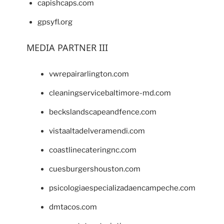
capishcaps.com
gpsyfl.org
MEDIA PARTNER III
vwrepairarlington.com
cleaningservicebaltimore-md.com
beckslandscapeandfence.com
vistaaltadelveramendi.com
coastlinecateringnc.com
cuesburgershouston.com
psicologiaespecializadaencampeche.com
dmtacos.com