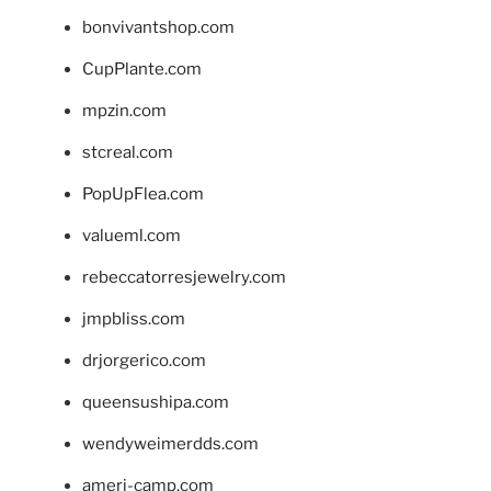
bonvivantshop.com
CupPlante.com
mpzin.com
stcreal.com
PopUpFlea.com
valueml.com
rebeccatorresjewelry.com
jmpbliss.com
drjorgerico.com
queensushipa.com
wendyweimerdds.com
ameri-camp.com