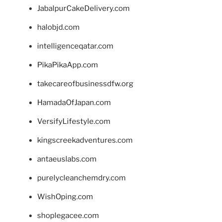
JabalpurCakeDelivery.com
halobjd.com
intelligenceqatar.com
PikaPikaApp.com
takecareofbusinessdfw.org
HamadaOfJapan.com
VersifyLifestyle.com
kingscreekadventures.com
antaeuslabs.com
purelycleanchemdry.com
WishOping.com
shoplegacee.com