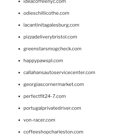
ideacoffeenyc.com
odieschillicothe.com
lacantinitagalesburg.com
pizzadeliverybristol.com
greenstarsmogcheck.com
happypawspl.com
callahansautoservicecenter.com
georgiascornermarket.com
perfectfit24-7.com
portugalprivatedriver.com
von-racer.com
coffeeshopcharleston.com