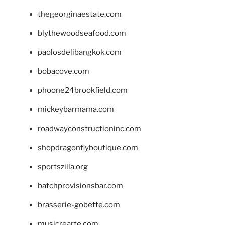
thegeorginaestate.com
blythewoodseafood.com
paolosdelibangkok.com
bobacove.com
phoone24brookfield.com
mickeybarmama.com
roadwayconstructioninc.com
shopdragonflyboutique.com
sportszilla.org
batchprovisionsbar.com
brasserie-gobette.com
musicrearte.com