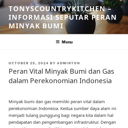
Skip
TONYSCOUNTRYKITCHEN –
to
INFORMASI SEPUTAR PERAN
content
MINYAK BUMI
Menu
POSTED
OCTOBER 25, 2024
BY
ADMINTON
ON
Peran Vital Minyak Bumi dan Gas
dalam Perekonomian Indonesia
Minyak bumi dan gas memiliki peran vital dalam
perekonomian Indonesia. Kedua sumber daya alam ini
menjadi tulang punggung bagi negara kita dalam hal
pendapatan dan pengembangan infrastruktur. Dengan