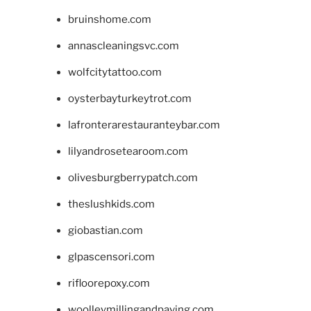
bruinshome.com
annascleaningsvc.com
wolfcitytattoo.com
oysterbayturkeytrot.com
lafronterarestauranteybar.com
lilyandrosetearoom.com
olivesburgberrypatch.com
theslushkids.com
giobastian.com
glpascensori.com
rifloorepoxy.com
woolleymillingandpaving.com