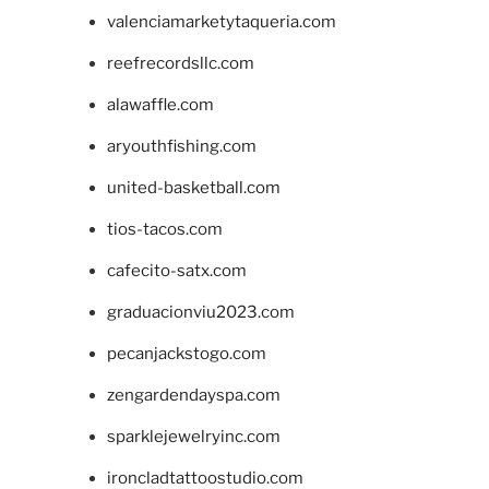
valenciamarketytaqueria.com
reefrecordsllc.com
alawaffle.com
aryouthfishing.com
united-basketball.com
tios-tacos.com
cafecito-satx.com
graduacionviu2023.com
pecanjackstogo.com
zengardendayspa.com
sparklejewelryinc.com
ironcladtattoostudio.com