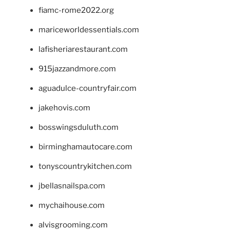
fiamc-rome2022.org
mariceworldessentials.com
lafisheriarestaurant.com
915jazzandmore.com
aguadulce-countryfair.com
jakehovis.com
bosswingsduluth.com
birminghamautocare.com
tonyscountrykitchen.com
jbellasnailspa.com
mychaihouse.com
alvisgrooming.com