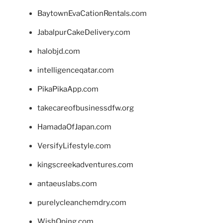
BaytownEvaCationRentals.com
JabalpurCakeDelivery.com
halobjd.com
intelligenceqatar.com
PikaPikaApp.com
takecareofbusinessdfw.org
HamadaOfJapan.com
VersifyLifestyle.com
kingscreekadventures.com
antaeuslabs.com
purelycleanchemdry.com
WishOping.com