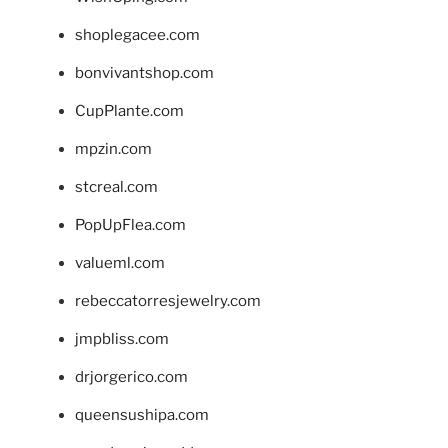
shoplegacee.com
bonvivantshop.com
CupPlante.com
mpzin.com
stcreal.com
PopUpFlea.com
valueml.com
rebeccatorresjewelry.com
jmpbliss.com
drjorgerico.com
queensushipa.com