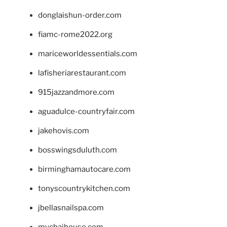
donglaishun-order.com
fiamc-rome2022.org
mariceworldessentials.com
lafisheriarestaurant.com
915jazzandmore.com
aguadulce-countryfair.com
jakehovis.com
bosswingsduluth.com
birminghamautocare.com
tonyscountrykitchen.com
jbellasnailspa.com
mychaihouse.com