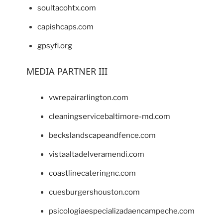
soultacohtx.com
capishcaps.com
gpsyfl.org
MEDIA PARTNER III
vwrepairarlington.com
cleaningservicebaltimore-md.com
beckslandscapeandfence.com
vistaaltadelveramendi.com
coastlinecateringnc.com
cuesburgershouston.com
psicologiaespecializadaencampeche.com