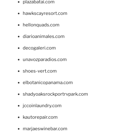
plazabatai.com
hawkscayresort.com
hellonquads.com
diarioanimales.com
decogaleri.com
unavozparadios.com
shoes-vert.com
elbotanicopanama.com
shadyoaksrockportrvpark.com
jccoinlaundry.com
kautorepair.com
marjaeswinebar.com