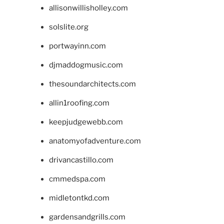
allisonwillisholley.com
solslite.org
portwayinn.com
djmaddogmusic.com
thesoundarchitects.com
allin1roofing.com
keepjudgewebb.com
anatomyofadventure.com
drivancastillo.com
cmmedspa.com
midletontkd.com
gardensandgrills.com