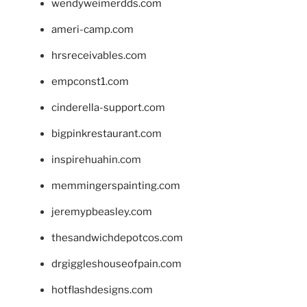
wendyweimerdds.com
ameri-camp.com
hrsreceivables.com
empconst1.com
cinderella-support.com
bigpinkrestaurant.com
inspirehuahin.com
memmingerspainting.com
jeremypbeasley.com
thesandwichdepotcos.com
drgiggleshouseofpain.com
hotflashdesigns.com