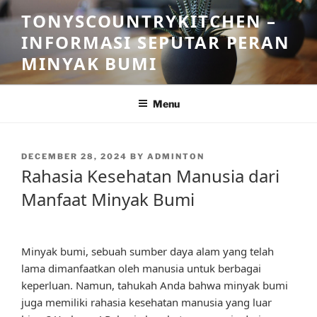
Skip
TONYSCOUNTRYKITCHEN –
to
INFORMASI SEPUTAR PERAN
content
MINYAK BUMI
Menu
POSTED
DECEMBER 28, 2024
BY
ADMINTON
ON
Rahasia Kesehatan Manusia dari
Manfaat Minyak Bumi
Minyak bumi, sebuah sumber daya alam yang telah
lama dimanfaatkan oleh manusia untuk berbagai
keperluan. Namun, tahukah Anda bahwa minyak bumi
juga memiliki rahasia kesehatan manusia yang luar