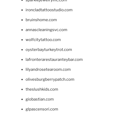
sparklejewelryinc.com
ironcladtattoostudio.com
bruinshome.com
annascleaningsvc.com
wolfcitytattoo.com
oysterbayturkeytrot.com
lafronterarestauranteybar.com
lilyandrosetearoom.com
olivesburgberrypatch.com
theslushkids.com
giobastian.com
glpascensori.com