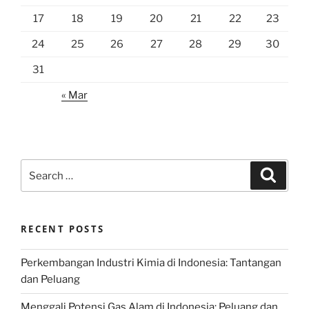
17
18
19
20
21
22
23
24
25
26
27
28
29
30
31
« Mar
Search
Search
for:
RECENT POSTS
Perkembangan Industri Kimia di Indonesia: Tantangan
dan Peluang
Menggali Potensi Gas Alam di Indonesia: Peluang dan