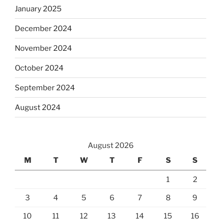
January 2025
December 2024
November 2024
October 2024
September 2024
August 2024
August 2026
M
T
W
T
F
S
S
1
2
3
4
5
6
7
8
9
10
11
12
13
14
15
16