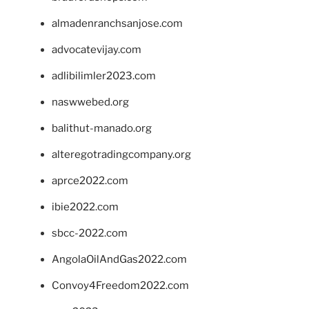
almadenranchsanjose.com
advocatevijay.com
adlibilimler2023.com
naswwebed.org
balithut-manado.org
alteregotradingcompany.org
aprce2022.com
ibie2022.com
sbcc-2022.com
AngolaOilAndGas2022.com
Convoy4Freedom2022.com