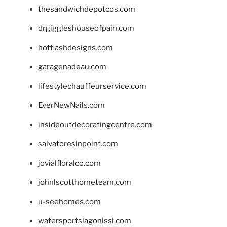
thesandwichdepotcos.com
drgiggleshouseofpain.com
hotflashdesigns.com
garagenadeau.com
lifestylechauffeurservice.com
EverNewNails.com
insideoutdecoratingcentre.com
salvatoresinpoint.com
jovialfloralco.com
johnlscotthometeam.com
u-seehomes.com
watersportslagonissi.com