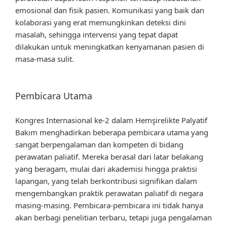
emosional dan fisik pasien. Komunikasi yang baik dan
kolaborasi yang erat memungkinkan deteksi dini
masalah, sehingga intervensi yang tepat dapat
dilakukan untuk meningkatkan kenyamanan pasien di
masa-masa sulit.
Pembicara Utama
Kongres Internasional ke-2 dalam Hemşirelikte Palyatif
Bakım menghadirkan beberapa pembicara utama yang
sangat berpengalaman dan kompeten di bidang
perawatan paliatif. Mereka berasal dari latar belakang
yang beragam, mulai dari akademisi hingga praktisi
lapangan, yang telah berkontribusi signifikan dalam
mengembangkan praktik perawatan paliatif di negara
masing-masing. Pembicara-pembicara ini tidak hanya
akan berbagi penelitian terbaru, tetapi juga pengalaman