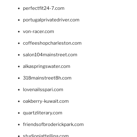
perfectfit24-7.com
portugalprivatedriver.com
von-racer.com
coffeeshopcharleston.com
salon104mainstreet.com
alkaspringswater.com
318mainstreet8h.com
lovenailsspari.com
oakberry-kuwait.com
quartzliterary.com
friendsofbroderickpark.com
studiopiattellina.com