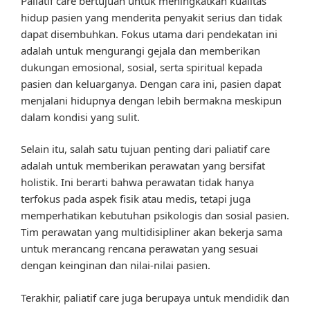
Paliatif care bertujuan untuk meningkatkan kualitas
hidup pasien yang menderita penyakit serius dan tidak
dapat disembuhkan. Fokus utama dari pendekatan ini
adalah untuk mengurangi gejala dan memberikan
dukungan emosional, sosial, serta spiritual kepada
pasien dan keluarganya. Dengan cara ini, pasien dapat
menjalani hidupnya dengan lebih bermakna meskipun
dalam kondisi yang sulit.
Selain itu, salah satu tujuan penting dari paliatif care
adalah untuk memberikan perawatan yang bersifat
holistik. Ini berarti bahwa perawatan tidak hanya
terfokus pada aspek fisik atau medis, tetapi juga
memperhatikan kebutuhan psikologis dan sosial pasien.
Tim perawatan yang multidisipliner akan bekerja sama
untuk merancang rencana perawatan yang sesuai
dengan keinginan dan nilai-nilai pasien.
Terakhir, paliatif care juga berupaya untuk mendidik dan