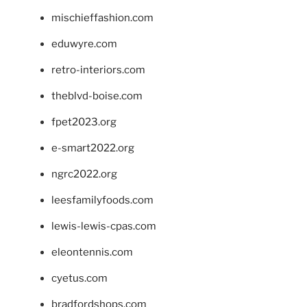
mischieffashion.com
eduwyre.com
retro-interiors.com
theblvd-boise.com
fpet2023.org
e-smart2022.org
ngrc2022.org
leesfamilyfoods.com
lewis-lewis-cpas.com
eleontennis.com
cyetus.com
bradfordshops.com