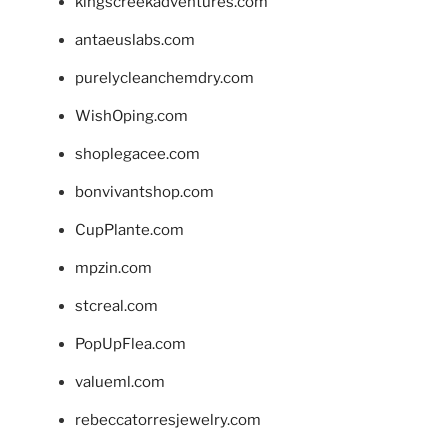
kingscreekadventures.com
antaeuslabs.com
purelycleanchemdry.com
WishOping.com
shoplegacee.com
bonvivantshop.com
CupPlante.com
mpzin.com
stcreal.com
PopUpFlea.com
valueml.com
rebeccatorresjewelry.com