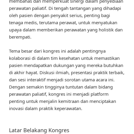
membahas dan memperkuat sinergi dalam penyediaan
perawatan paliatif. Di tengah tantangan yang dihadapi
oleh pasien dengan penyakit serius, penting bagi
tenaga medis, terutama perawat, untuk menyatukan
upaya dalam memberikan perawatan yang holistik dan
berempati.
Tema besar dari kongres ini adalah pentingnya
kolaborasi di dalam tim kesehatan untuk memastikan
pasien mendapatkan dukungan yang mereka butuhkan
di akhir hayat. Diskusi ilmiah, presentasi praktik terbaik,
dan sesi interaktif menjadi sorotan utama acara ini.
Dengan semakin tingginya tuntutan dalam bidang
perawatan paliatif, kongres ini menjadi platform
penting untuk menjalin kemitraan dan menciptakan
inovasi dalam praktik keperawatan.
Latar Belakang Kongres