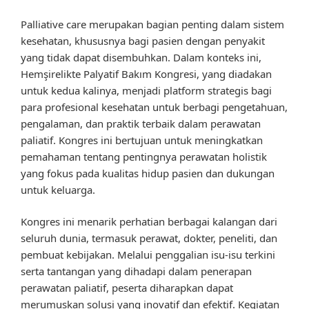
Palliative care merupakan bagian penting dalam sistem
kesehatan, khususnya bagi pasien dengan penyakit
yang tidak dapat disembuhkan. Dalam konteks ini,
Hemşirelikte Palyatif Bakım Kongresi, yang diadakan
untuk kedua kalinya, menjadi platform strategis bagi
para profesional kesehatan untuk berbagi pengetahuan,
pengalaman, dan praktik terbaik dalam perawatan
paliatif. Kongres ini bertujuan untuk meningkatkan
pemahaman tentang pentingnya perawatan holistik
yang fokus pada kualitas hidup pasien dan dukungan
untuk keluarga.
Kongres ini menarik perhatian berbagai kalangan dari
seluruh dunia, termasuk perawat, dokter, peneliti, dan
pembuat kebijakan. Melalui penggalian isu-isu terkini
serta tantangan yang dihadapi dalam penerapan
perawatan paliatif, peserta diharapkan dapat
merumuskan solusi yang inovatif dan efektif. Kegiatan