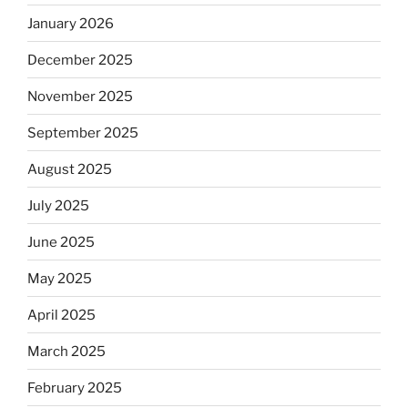
January 2026
December 2025
November 2025
September 2025
August 2025
July 2025
June 2025
May 2025
April 2025
March 2025
February 2025