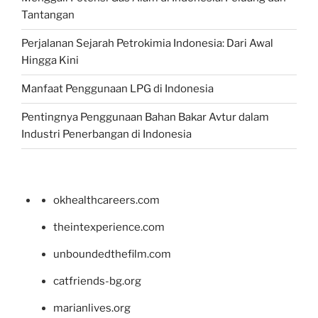
Tantangan
Perjalanan Sejarah Petrokimia Indonesia: Dari Awal
Hingga Kini
Manfaat Penggunaan LPG di Indonesia
Pentingnya Penggunaan Bahan Bakar Avtur dalam
Industri Penerbangan di Indonesia
okhealthcareers.com
theintexperience.com
unboundedthefilm.com
catfriends-bg.org
marianlives.org