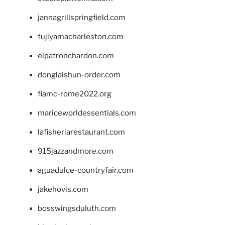
jannagrillspringfield.com
fujiyamacharleston.com
elpatronchardon.com
donglaishun-order.com
fiamc-rome2022.org
mariceworldessentials.com
lafisheriarestaurant.com
915jazzandmore.com
aguadulce-countryfair.com
jakehovis.com
bosswingsduluth.com