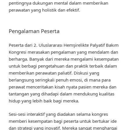
pentingnya dukungan mental dalam memberikan
perawatan yang holistik dan efektif.
Pengalaman Peserta
Peserta dari 2. Uluslararası Hemşirelikte Palyatif Bakım
Kongresi merasakan pengalaman yang mendalam dan
berharga. Banyak dari mereka mengalami kesempatan
untuk berbagi pengetahuan dan praktik terbaik dalam
memberikan perawatan paliatif. Diskusi yang
berlangsung seringkali penuh emosi, di mana para
perawat menceritakan kisah nyata pasien mereka dan
tantangan yang dihadapi dalam mendukung kualitas
hidup yang lebih baik bagi mereka.
Sesi-sesi interaktif yang diadakan selama kongres
memberi kesempatan bagi peserta untuk bertukar ide
dan strategi yang inovatif. Mereka sangat menghargai