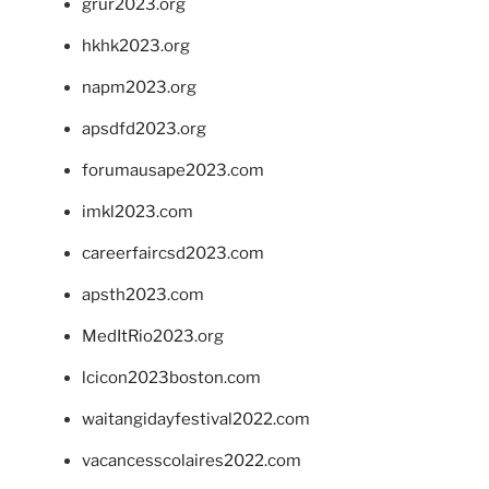
grur2023.org
hkhk2023.org
napm2023.org
apsdfd2023.org
forumausape2023.com
imkl2023.com
careerfaircsd2023.com
apsth2023.com
MedItRio2023.org
lcicon2023boston.com
waitangidayfestival2022.com
vacancesscolaires2022.com