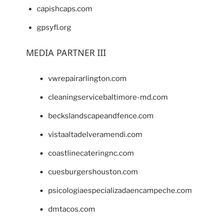
capishcaps.com
gpsyfl.org
MEDIA PARTNER III
vwrepairarlington.com
cleaningservicebaltimore-md.com
beckslandscapeandfence.com
vistaaltadelveramendi.com
coastlinecateringnc.com
cuesburgershouston.com
psicologiaespecializadaencampeche.com
dmtacos.com