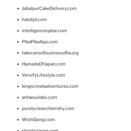
JabalpurCakeDelivery.com
halobjd.com
intelligenceqatar.com
PikaPikaApp.com
takecareofbusinessdfw.org
HamadaOfJapan.com
VersifyLifestyle.com
kingscreekadventures.com
antaeuslabs.com
purelycleanchemdry.com
WishOping.com
shoplegacee.com