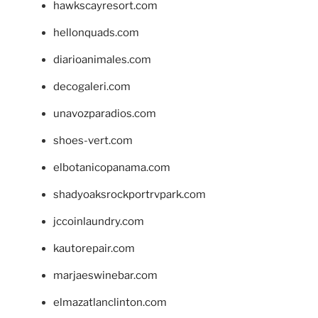
hawkscayresort.com
hellonquads.com
diarioanimales.com
decogaleri.com
unavozparadios.com
shoes-vert.com
elbotanicopanama.com
shadyoaksrockportrvpark.com
jccoinlaundry.com
kautorepair.com
marjaeswinebar.com
elmazatlanclinton.com