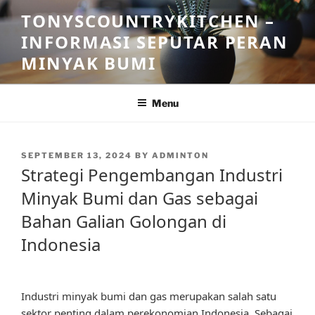
Skip
TONYSCOUNTRYKITCHEN –
to
INFORMASI SEPUTAR PERAN
content
MINYAK BUMI
Menu
POSTED
SEPTEMBER 13, 2024
BY
ADMINTON
ON
Strategi Pengembangan Industri
Minyak Bumi dan Gas sebagai
Bahan Galian Golongan di
Indonesia
Industri minyak bumi dan gas merupakan salah satu
sektor penting dalam perekonomian Indonesia. Sebagai