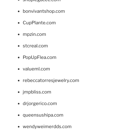
bonvivantshop.com
CupPlante.com
mpzin.com
stcreal.com
PopUpFlea.com
valueml.com
rebeccatorresjewelry.com
jmpbliss.com
drjorgerico.com
queensushipa.com
wendyweimerdds.com