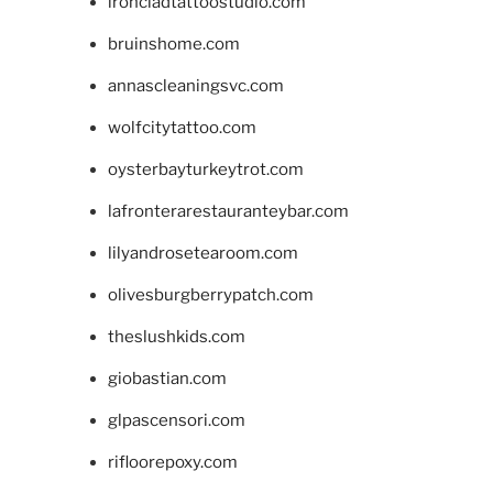
ironcladtattoostudio.com
bruinshome.com
annascleaningsvc.com
wolfcitytattoo.com
oysterbayturkeytrot.com
lafronterarestauranteybar.com
lilyandrosetearoom.com
olivesburgberrypatch.com
theslushkids.com
giobastian.com
glpascensori.com
rifloorepoxy.com