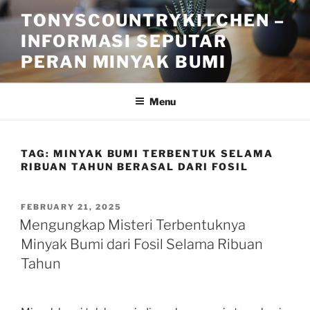
Skip
TONYSCOUNTRYKITCHEN –
to
INFORMASI SEPUTAR
content
PERAN MINYAK BUMI
Menu
TAG:
MINYAK BUMI TERBENTUK SELAMA
RIBUAN TAHUN BERASAL DARI FOSIL
POSTED
FEBRUARY 21, 2025
ON
Mengungkap Misteri Terbentuknya
Minyak Bumi dari Fosil Selama Ribuan
Tahun