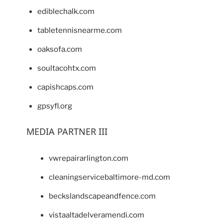
ediblechalk.com
tabletennisnearme.com
oaksofa.com
soultacohtx.com
capishcaps.com
gpsyfl.org
MEDIA PARTNER III
vwrepairarlington.com
cleaningservicebaltimore-md.com
beckslandscapeandfence.com
vistaaltadelveramendi.com