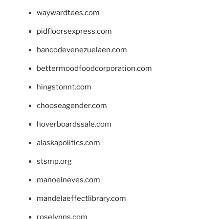
waywardtees.com
pidfloorsexpress.com
bancodevenezuelaen.com
bettermoodfoodcorporation.com
hingstonnt.com
chooseagender.com
hoverboardssale.com
alaskapolitics.com
stsmp.org
manoelneves.com
mandelaeffectlibrary.com
roselynns.com