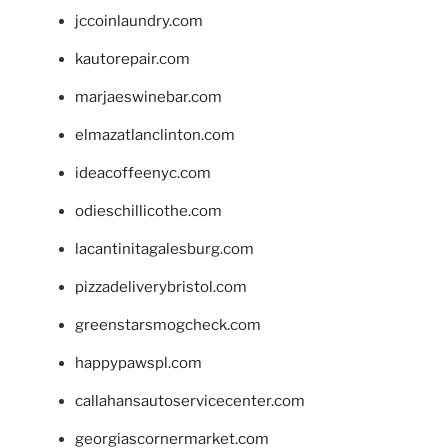
jccoinlaundry.com
kautorepair.com
marjaeswinebar.com
elmazatlanclinton.com
ideacoffeenyc.com
odieschillicothe.com
lacantinitagalesburg.com
pizzadeliverybristol.com
greenstarsmogcheck.com
happypawspl.com
callahansautoservicecenter.com
georgiascornermarket.com