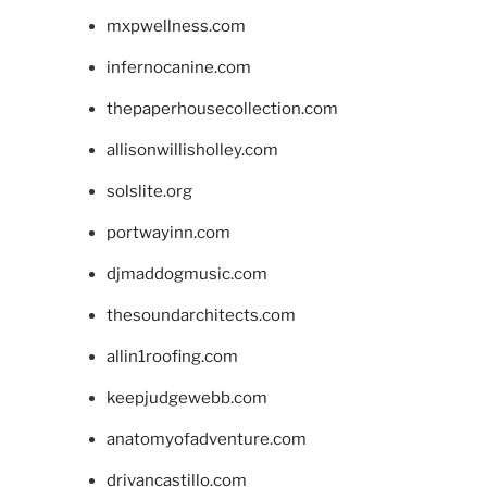
mxpwellness.com
infernocanine.com
thepaperhousecollection.com
allisonwillisholley.com
solslite.org
portwayinn.com
djmaddogmusic.com
thesoundarchitects.com
allin1roofing.com
keepjudgewebb.com
anatomyofadventure.com
drivancastillo.com