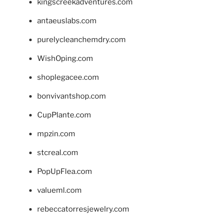
kingscreekadventures.com
antaeuslabs.com
purelycleanchemdry.com
WishOping.com
shoplegacee.com
bonvivantshop.com
CupPlante.com
mpzin.com
stcreal.com
PopUpFlea.com
valueml.com
rebeccatorresjewelry.com