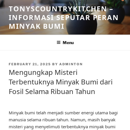
Skip
TONYSCOUNTRYKITCHEN –
to
INFORMASI SEPUTAR PERAN
content
MINYAK BUMI
Menu
POSTED
FEBRUARY 21, 2025
BY
ADMINTON
ON
Mengungkap Misteri
Terbentuknya Minyak Bumi dari
Fosil Selama Ribuan Tahun
Minyak bumi telah menjadi sumber energi utama bagi
manusia selama ribuan tahun. Namun, masih banyak
misteri yang menyelimuti terbentuknya minyak bumi