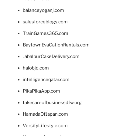
balanceyoganj.com
salesforceblogs.com
TrainGames365.com
BaytownEvaCationRentals.com
JabalpurCakeDelivery.com
halobjd.com
intelligenceqatar.com
PikaPikaApp.com
takecareofbusinessdfw.org
HamadaOfJapan.com
VersifyLifestyle.com