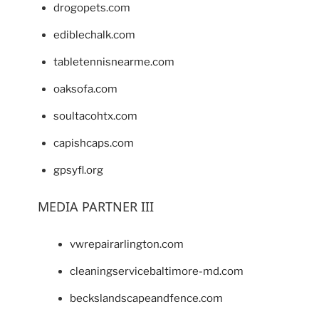
drogopets.com
ediblechalk.com
tabletennisnearme.com
oaksofa.com
soultacohtx.com
capishcaps.com
gpsyfl.org
MEDIA PARTNER III
vwrepairarlington.com
cleaningservicebaltimore-md.com
beckslandscapeandfence.com