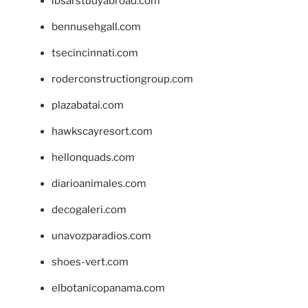
ibsarstudyabroad.com
bennusehgall.com
tsecincinnati.com
roderconstructiongroup.com
plazabatai.com
hawkscayresort.com
hellonquads.com
diarioanimales.com
decogaleri.com
unavozparadios.com
shoes-vert.com
elbotanicopanama.com