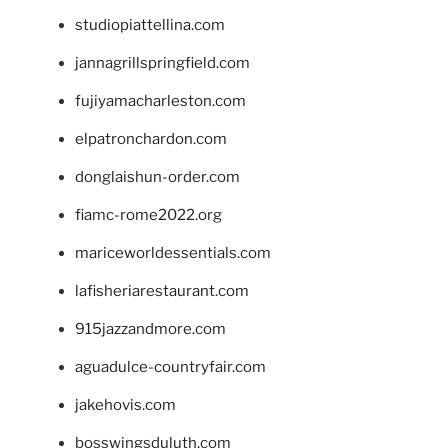
studiopiattellina.com
jannagrillspringfield.com
fujiyamacharleston.com
elpatronchardon.com
donglaishun-order.com
fiamc-rome2022.org
mariceworldessentials.com
lafisheriarestaurant.com
915jazzandmore.com
aguadulce-countryfair.com
jakehovis.com
bosswingsduluth.com