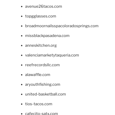
avenue26tacos.com
topgglasses.com
broadmoornailsspacoloradosprings.com
missblackpasadena.com
anneskitchen.org
valenciamarketytaqueria.com
reefrecordsllc.com
alawaffle.com
aryouthfishing.com
united-basketball.com
tios-tacos.com
cafecito-satx.com