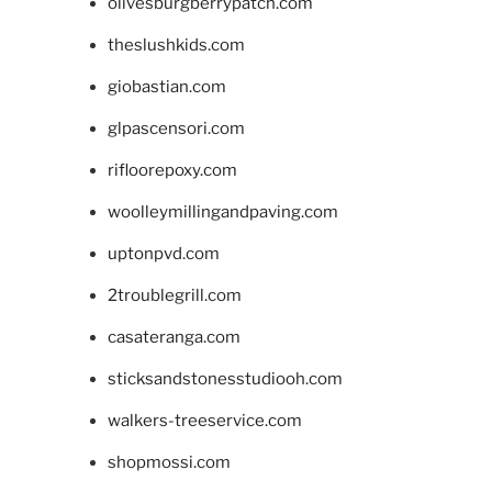
olivesburgberrypatch.com
theslushkids.com
giobastian.com
glpascensori.com
rifloorepoxy.com
woolleymillingandpaving.com
uptonpvd.com
2troublegrill.com
casateranga.com
sticksandstonesstudiooh.com
walkers-treeservice.com
shopmossi.com