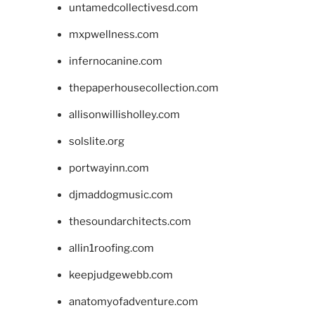
untamedcollectivesd.com
mxpwellness.com
infernocanine.com
thepaperhousecollection.com
allisonwillisholley.com
solslite.org
portwayinn.com
djmaddogmusic.com
thesoundarchitects.com
allin1roofing.com
keepjudgewebb.com
anatomyofadventure.com