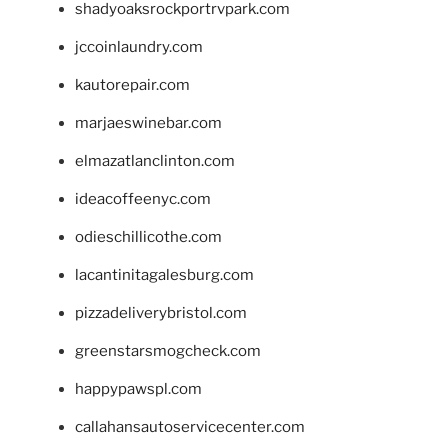
shadyoaksrockportrvpark.com
jccoinlaundry.com
kautorepair.com
marjaeswinebar.com
elmazatlanclinton.com
ideacoffeenyc.com
odieschillicothe.com
lacantinitagalesburg.com
pizzadeliverybristol.com
greenstarsmogcheck.com
happypawspl.com
callahansautoservicecenter.com