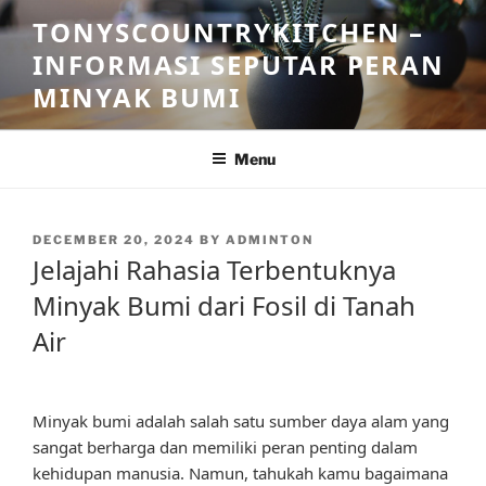
Skip
TONYSCOUNTRYKITCHEN –
to
INFORMASI SEPUTAR PERAN
content
MINYAK BUMI
Menu
POSTED
DECEMBER 20, 2024
BY
ADMINTON
ON
Jelajahi Rahasia Terbentuknya
Minyak Bumi dari Fosil di Tanah
Air
Minyak bumi adalah salah satu sumber daya alam yang
sangat berharga dan memiliki peran penting dalam
kehidupan manusia. Namun, tahukah kamu bagaimana