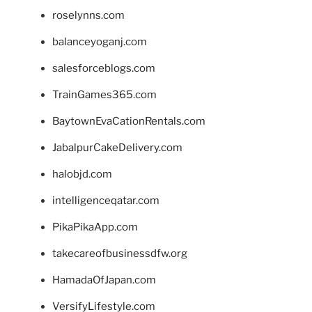
roselynns.com
balanceyoganj.com
salesforceblogs.com
TrainGames365.com
BaytownEvaCationRentals.com
JabalpurCakeDelivery.com
halobjd.com
intelligenceqatar.com
PikaPikaApp.com
takecareofbusinessdfw.org
HamadaOfJapan.com
VersifyLifestyle.com