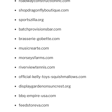
roadwayconstructioninc.com
shopdragonflyboutique.com
sportszilla.org
batchprovisionsbar.com
brasserie-gobette.com
musicrearte.com
morseysfarms.com
riverviewtennis.com
official-kelly-toys-squishmallows.com
displaygardenonsuncrest.org
bbq-empire-usa.com
feedstoreva.com