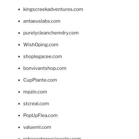
kingscreekadventures.com
antaeuslabs.com
purelycleanchemdry.com
WishOping.com
shoplegacee.com
bonvivantshop.com
CupPlante.com
mpzin.com
stcreal.com
PopUpFlea.com
valueml.com
rebeccatorresjewelry.com