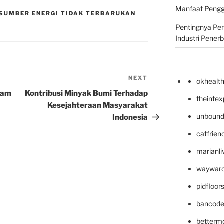
Manfaat Pengg
SUMBER ENERGI TIDAK TERBARUKAN
Pentingnya Pe
Industri Pener
NEXT
Next
okhealt
Post
lam
Kontribusi Minyak Bumi Terhadap
theinte
Kesejahteraan Masyarakat
unbound
Indonesia
catfrien
marianli
wayward
pidfloo
bancode
betterm