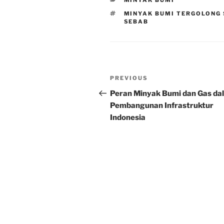
MINYAK BUMI
TAGS
MINYAK BUMI TERGOLONG 
SEBAB
Post
Previous
PREVIOUS
navigation
Post
Peran Minyak Bumi dan Gas da
Pembangunan Infrastruktur
Indonesia