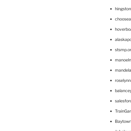
hingsto
choosea
hoverbo
alaskapo
stsmp.o
manoel
mandelae
roselyn
balance
salesfo
TrainG
Baytown