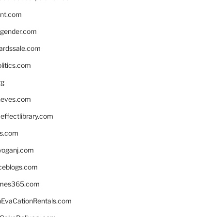
nnt.com
gender.com
ardssale.com
litics.com
rg
neves.com
ffectlibrary.com
ns.com
yoganj.com
rceblogs.com
ames365.com
EvaCationRentals.com