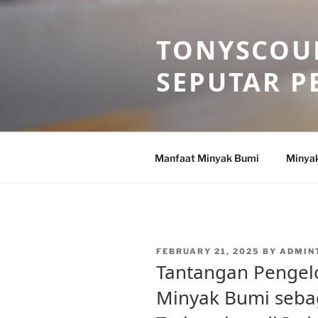
Skip
to
TONYSCOU
content
SEPUTAR P
Manfaat Minyak Bumi
Minya
POSTED
FEBRUARY 21, 2025
BY
ADMIN
ON
Tantangan Pengel
Minyak Bumi sebag