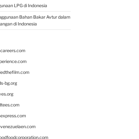
unaan LPG di Indonesia
nggunaan Bahan Bakar Avtur dalam
bangan di Indonesia
hcareers.com
xperience.com
edthefilm.com
ds-bg.org
ves.org
tees.com
rsexpress.com
venezuelaen.com
oodfoodcorporation.com