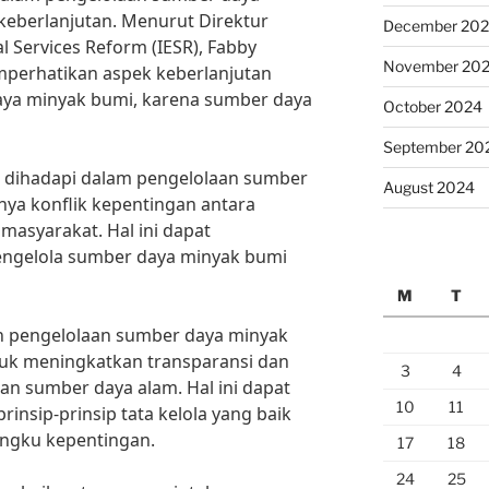
keberlanjutan. Menurut Direktur
December 20
al Services Reform (IESR), Fabby
November 20
mperhatikan aspek keberlanjutan
ya minyak bumi, karena sumber daya
October 2024
September 20
ng dihadapi dalam pengelolaan sumber
August 2024
ya konflik kepentingan antara
masyarakat. Hal ini dapat
gelola sumber daya minyak bumi
M
T
 pengelolaan sumber daya minyak
tuk meningkatkan transparansi dan
3
4
an sumber daya alam. Hal ini dapat
10
11
rinsip-prinsip tata kelola yang baik
ngku kepentingan.
17
18
24
25