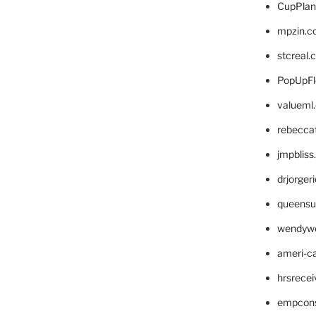
CupPlan
mpzin.c
stcreal.
PopUpFl
valueml
rebecca
jmpblis
drjorger
queensu
wendyw
ameri-
hrsrece
empcon