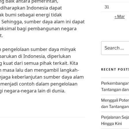
g baik antara pemerintah,
31
 diharapkan Indonesia dapat
k bumi sebagai energi tidak
« Mar
. Sehingga, sumber daya alam ini dapat
aksimal bagi pembangunan negara
t.
Search
 pengelolaan sumber daya minyak
for:
barukan di Indonesia, diperlukan
kuat dari semua pihak terkait. Kita
n masa lalu dan mengambil langkah-
RECENT POST
njaga keberlanjutan sumber daya alam
t menjadi contoh dalam pengelolaan
Perkembangan I
Tantangan dan
 negara-negara lain di dunia.
Menggali Poten
dan Tantangan
Perjalanan Seja
Hingga Kini