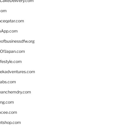
rCakeDelivery.com
.com
enceqatar.com
aApp.com
eofbusinessdfw.org
OfJapan.com
ifestyle.com
eekadventures.com
labs.com
leanchemdry.com
ing.com
acee.com
ntshop.com