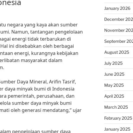
onesia
January 2026
December 20
atu negara yang kaya akan sumber
November 20
bumi. Namun, tantangan pengelolaan
gai energi tidak terbarukan di
September 20
Hal ini disebabkan oleh berbagai
August 2025
intaan energi, kurangnya kebijakan
terlibatan masyarakat dalam
July 2025
m.
June 2025
mber Daya Mineral, Arifin Tasrif,
May 2025
r daya minyak bumi di Indonesia
ra pemerintah, perusahaan, dan
April 2025
gelola sumber daya minyak bumi
March 2025
mati oleh generasi mendatang,” ujar
February 2025
January 2025
dalam pengelolaan sumber daya