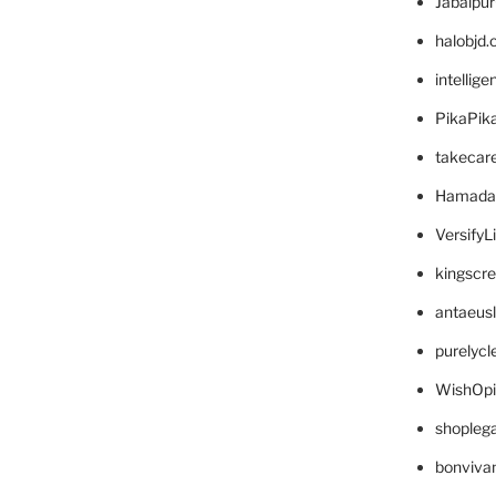
Jabalpu
halobjd
intellig
PikaPik
takecar
Hamada
VersifyL
kingscr
antaeus
purelyc
WishOp
shopleg
bonviva