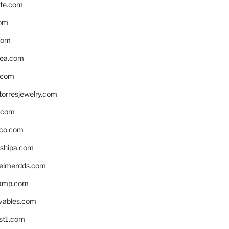
te.com
om
com
ea.com
.com
torresjewelry.com
s.com
ico.com
shipa.com
eimerdds.com
camp.com
ivables.com
st1.com