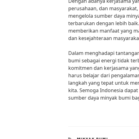
Dengan adanya kerjasama yan
perusahaan, dan masyarakat,
mengelola sumber daya minya
terbarukan dengan lebih baik
memberikan manfaat yang m
dan kesejahteraan masyaraka
Dalam menghadapi tantangan
bumi sebagai energi tidak ter
komitmen dan kerjasama yang 
harus belajar dari pengalama
langkah yang tepat untuk me
kita. Semoga Indonesia dapa
sumber daya minyak bumi bagi
CATEGORIES