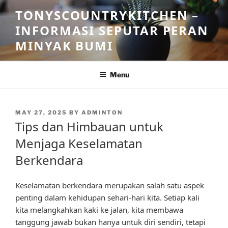
Skip
TONYSCOUNTRYKITCHEN –
to
INFORMASI SEPUTAR PERAN
content
MINYAK BUMI
Menu
POSTED
MAY 27, 2025
BY
ADMINTON
ON
Tips dan Himbauan untuk
Menjaga Keselamatan
Berkendara
Keselamatan berkendara merupakan salah satu aspek
penting dalam kehidupan sehari-hari kita. Setiap kali
kita melangkahkan kaki ke jalan, kita membawa
tanggung jawab bukan hanya untuk diri sendiri, tetapi