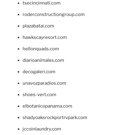
tsecincinnati.com
roderconstructiongroup.com
plazabatai.com
hawkscayresort.com
hellonquads.com
diarioanimales.com
decogaleri.com
unavozparadios.com
shoes-vert.com
elbotanicopanama.com
shadyoaksrockportrvpark.com
jccoinlaundry.com