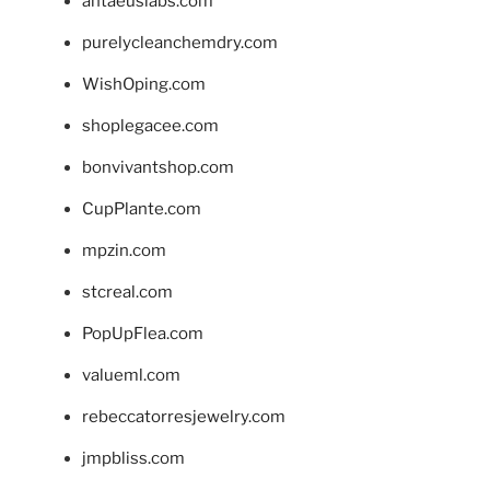
antaeuslabs.com
purelycleanchemdry.com
WishOping.com
shoplegacee.com
bonvivantshop.com
CupPlante.com
mpzin.com
stcreal.com
PopUpFlea.com
valueml.com
rebeccatorresjewelry.com
jmpbliss.com