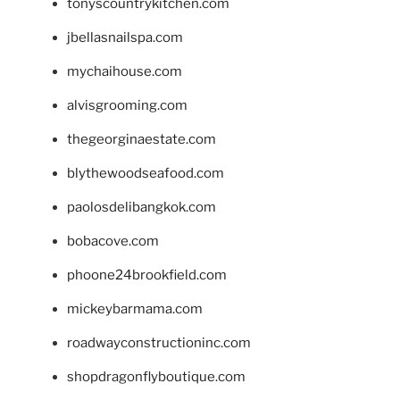
tonyscountrykitchen.com
jbellasnailspa.com
mychaihouse.com
alvisgrooming.com
thegeorginaestate.com
blythewoodseafood.com
paolosdelibangkok.com
bobacove.com
phoone24brookfield.com
mickeybarmama.com
roadwayconstructioninc.com
shopdragonflyboutique.com