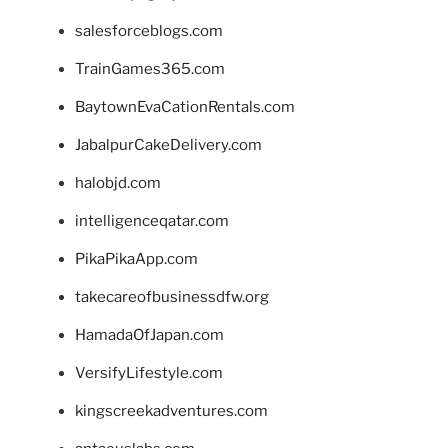
salesforceblogs.com
TrainGames365.com
BaytownEvaCationRentals.com
JabalpurCakeDelivery.com
halobjd.com
intelligenceqatar.com
PikaPikaApp.com
takecareofbusinessdfw.org
HamadaOfJapan.com
VersifyLifestyle.com
kingscreekadventures.com