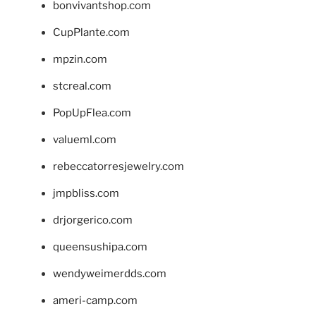
bonvivantshop.com
CupPlante.com
mpzin.com
stcreal.com
PopUpFlea.com
valueml.com
rebeccatorresjewelry.com
jmpbliss.com
drjorgerico.com
queensushipa.com
wendyweimerdds.com
ameri-camp.com