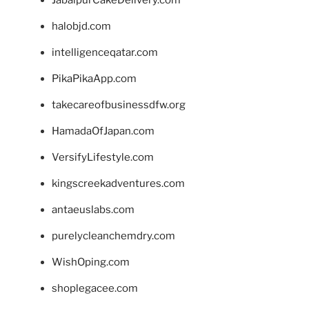
JabalpurCakeDelivery.com
halobjd.com
intelligenceqatar.com
PikaPikaApp.com
takecareofbusinessdfw.org
HamadaOfJapan.com
VersifyLifestyle.com
kingscreekadventures.com
antaeuslabs.com
purelycleanchemdry.com
WishOping.com
shoplegacee.com