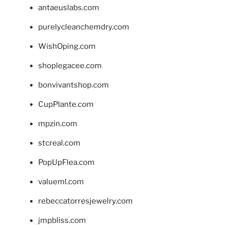
antaeuslabs.com
purelycleanchemdry.com
WishOping.com
shoplegacee.com
bonvivantshop.com
CupPlante.com
mpzin.com
stcreal.com
PopUpFlea.com
valueml.com
rebeccatorresjewelry.com
jmpbliss.com