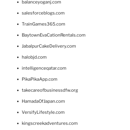
balanceyoganj.com
salesforceblogs.com
TrainGames365.com
BaytownEvaCationRentals.com
JabalpurCakeDelivery.com
halobjd.com
intelligenceqatar.com
PikaPikaApp.com
takecareofbusinessdfw.org
HamadaOfJapan.com
VersifyLifestyle.com
kingscreekadventures.com