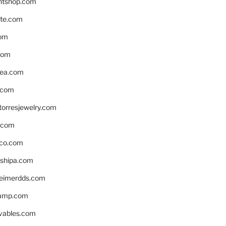
ntshop.com
te.com
om
com
ea.com
.com
torresjewelry.com
s.com
ico.com
shipa.com
eimerdds.com
camp.com
ivables.com