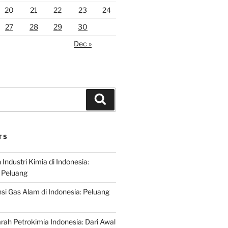
20
21
22
23
24
27
28
29
30
Dec »
Search
TS
ndustri Kimia di Indonesia:
 Peluang
si Gas Alam di Indonesia: Peluang
rah Petrokimia Indonesia: Dari Awal