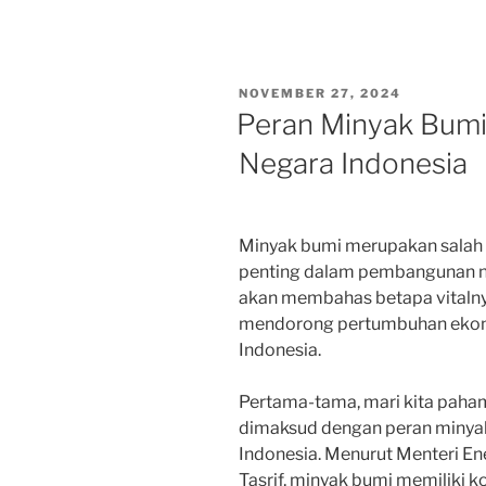
POSTED
NOVEMBER 27, 2024
ON
Peran Minyak Bum
Negara Indonesia
Minyak bumi merupakan salah 
penting dalam pembangunan nega
akan membahas betapa vitaln
mendorong pertumbuhan ekono
Indonesia.
Pertama-tama, mari kita paha
dimaksud dengan peran miny
Indonesia. Menurut Menteri Ene
Tasrif, minyak bumi memiliki k