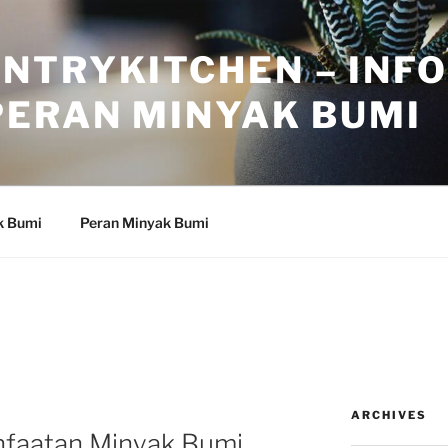
NTRYKITCHEN – INF
PERAN MINYAK BUMI
k Bumi
Peran Minyak Bumi
4
ARCHIVES
nfaatan Minyak Bumi