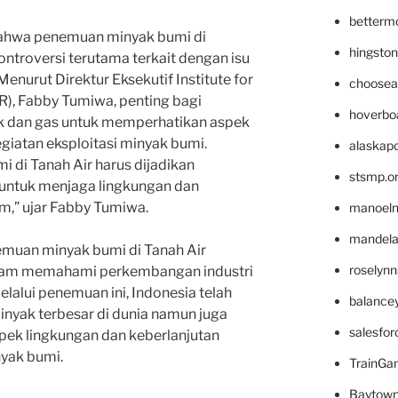
betterm
 bahwa penemuan minyak bumi di
hingsto
ntroversi terutama terkait dengan isu
enurut Direktur Eksekutif Institute for
choosea
R), Fabby Tumiwa, penting bagi
hoverbo
ak dan gas untuk memperhatikan aspek
giatan eksploitasi minyak bumi.
alaskapo
 di Tanah Air harus dijadikan
stsmp.o
 untuk menjaga lingkungan dan
m,” ujar Fabby Tumiwa.
manoel
mandelae
emuan minyak bumi di Tanah Air
roselyn
lam memahami perkembangan industri
elalui penemuan ini, Indonesia telah
balance
inyak terbesar di dunia namun juga
salesfo
pek lingkungan dan keberlanjutan
nyak bumi.
TrainG
Baytown