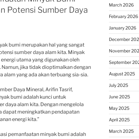
March 2026
an Potensi Sumber Daya
February 2026
January 2026
December 20
yak bumi merupakan hal yang sangat
November 20
tensi sumber daya alam kita. Minyak
 energi utama yang digunakan oleh
September 20
. Namun, jika tidak dioptimalkan dengan
August 2025
a alam yang ada akan terbuang sia-sia.
July 2025
ber Daya Mineral, Arifin Tasrif,
June 2025
nyak bumi adalah kunci untuk
r daya alam kita. Dengan mengelola
May 2025
ita dapat meningkatkan pendapatan
nan energi kita.”
April 2025
March 2025
isasi pemanfaatan minyak bumi adalah