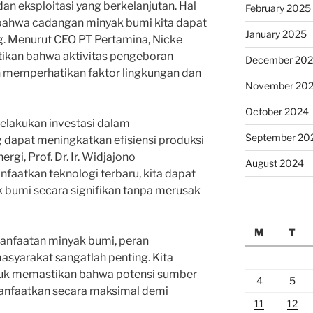
n eksploitasi yang berkelanjutan. Hal
February 2025
 bahwa cadangan minyak bumi kita dapat
January 2025
g. Menurut CEO PT Pertamina, Nicke
tikan bahwa aktivitas pengeboran
December 20
 memperhatikan faktor lingkungan dan
November 20
October 2024
 melakukan investasi dalam
September 20
dapat meningkatkan efisiensi produksi
gi, Prof. Dr. Ir. Widjajono
August 2024
aatkan teknologi terbaru, kita dapat
 bumi secara signifikan tanpa merusak
M
T
anfaatan minyak bumi, peran
asyarakat sangatlah penting. Kita
tuk memastikan bahwa potensi sumber
4
5
anfaatkan secara maksimal demi
11
12