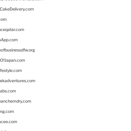
rCakeDelivery.com
.com
enceqatar.com
aApp.com
eofbusinessdfw.org
OfJapan.com
ifestyle.com
eekadventures.com
labs.com
leanchemdry.com
ing.com
acee.com