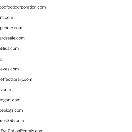
oodfoodcorporation.com
nnt.com
gender.com
ardssale.com
litics.com
rg
neves.com
ffectlibrary.com
ns.com
yoganj.com
rceblogs.com
ames365.com
EvaCationRentals.com