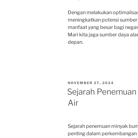
Dengan melakukan optimalisas
meningkatkan potensi sumber
manfaat yang besar bagi negar
Mari kita jaga sumber daya al
depan.
POSTED
NOVEMBER 27, 2024
ON
Sejarah Penemuan 
Air
Sejarah penemuan minyak bumi
penting dalam perkembangan in