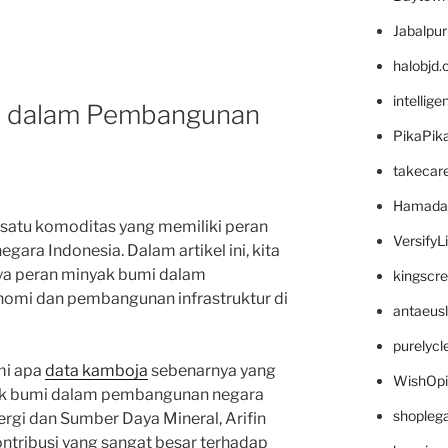
Jabalpu
halobjd
intellig
i dalam Pembangunan
PikaPik
takecar
Hamada
satu komoditas yang memiliki peran
VersifyL
ra Indonesia. Dalam artikel ini, kita
ya peran minyak bumi dalam
kingscr
mi dan pembangunan infrastruktur di
antaeus
purelyc
mi apa
data kamboja
sebenarnya yang
WishOp
ak bumi dalam pembangunan negara
shopleg
rgi dan Sumber Daya Mineral, Arifin
ontribusi yang sangat besar terhadap