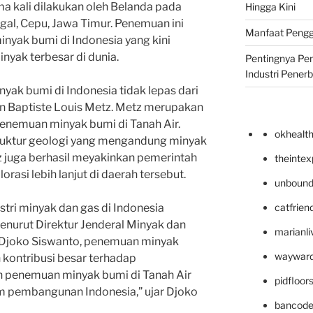
 kali dilakukan oleh Belanda pada
Hingga Kini
gal, Cepu, Jawa Timur. Penemuan ini
Manfaat Pengg
minyak bumi di Indonesia yang kini
nyak terbesar di dunia.
Pentingnya Pe
Industri Pener
yak bumi di Indonesia tidak lepas dari
ean Baptiste Louis Metz. Metz merupakan
penemuan minyak bumi di Tanah Air.
okhealt
ruktur geologi yang mengandung minyak
z juga berhasil meyakinkan pemerintah
theinte
rasi lebih lanjut di daerah tersebut.
unbound
catfrien
stri minyak dan gas di Indonesia
nurut Direktur Jenderal Minyak dan
marianli
Djoko Siswanto, penemuan minyak
wayward
kontribusi besar terhadap
h penemuan minyak bumi di Tanah Air
pidfloo
m pembangunan Indonesia,” ujar Djoko
bancode