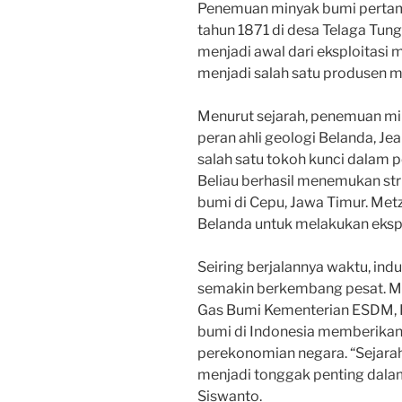
Penemuan minyak bumi pertama
tahun 1871 di desa Telaga Tung
menjadi awal dari eksploitasi 
menjadi salah satu produsen mi
Menurut sejarah, penemuan min
peran ahli geologi Belanda, J
salah satu tokoh kunci dalam 
Beliau berhasil menemukan st
bumi di Cepu, Jawa Timur. Met
Belanda untuk melakukan eksplo
Seiring berjalannya waktu, indu
semakin berkembang pesat. Me
Gas Bumi Kementerian ESDM, 
bumi di Indonesia memberikan 
perekonomian negara. “Sejara
menjadi tonggak penting dala
Siswanto.