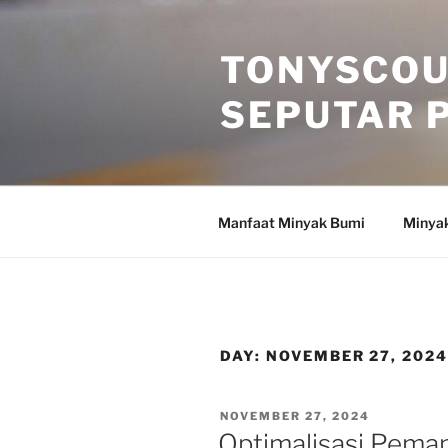
Skip
to
TONYSCOU
content
SEPUTAR 
Manfaat Minyak Bumi
Minya
DAY:
NOVEMBER 27, 202
POSTED
NOVEMBER 27, 2024
ON
Optimalisasi Pema