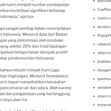
bonviva
nyak bumi menjadi sumber pendapatan
CupPlan
kan kontribusi signifikan terhadap
ndonesia,” ujarnya.
mpzin.c
stcreal.
 juga sangat penting dalam menciptakan
t Indonesia. Menurut data dari Badan
PopUpFl
migas yang didominasi oleh produksi
valueml
ng sekitar 25% dari total lapangan
nunjukkan betapa besar dampak positif
rebecca
hadap perekonomian Indonesia.
jmpblis
 bahwa industri minyak bumi juga
drjorger
adap lingkungan. Menurut Greenpeace
queensu
k bumi dapat menyebabkan kerusakan
wendyw
i pencemaran air dan udara. Oleh karena
ketat dan pengelolaan yang bertanggung
ameri-
 daya alam ini.
hrsrece