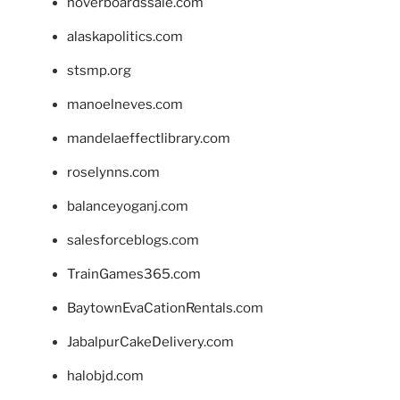
hoverboardssale.com
alaskapolitics.com
stsmp.org
manoelneves.com
mandelaeffectlibrary.com
roselynns.com
balanceyoganj.com
salesforceblogs.com
TrainGames365.com
BaytownEvaCationRentals.com
JabalpurCakeDelivery.com
halobjd.com