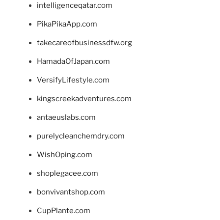
intelligenceqatar.com
PikaPikaApp.com
takecareofbusinessdfw.org
HamadaOfJapan.com
VersifyLifestyle.com
kingscreekadventures.com
antaeuslabs.com
purelycleanchemdry.com
WishOping.com
shoplegacee.com
bonvivantshop.com
CupPlante.com