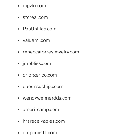
mpzin.com
stcreal.com
PopUpFlea.com
valueml.com
rebeccatorresjewelry.com
jmpbliss.com
drjorgerico.com
queensushipa.com
wendyweimerdds.com
ameri-camp.com
hrsreceivables.com
empconst1.com